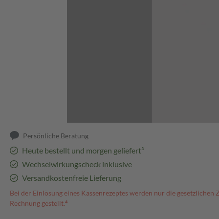
Abbildung kann abweichen
Persönliche Beratung
Heute bestellt und morgen geliefert³
Wechselwirkungscheck inklusive
Versandkostenfreie Lieferung
Bei der Einlösung eines Kassenrezeptes werden nur die gesetzlichen 
Rechnung gestellt.⁴