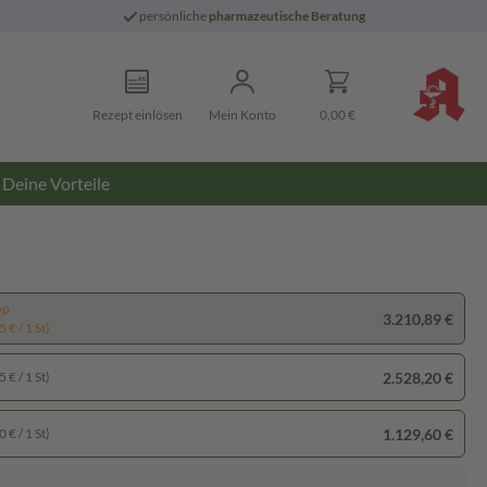
persönliche
pharmazeutische Beratung
Rezept einlösen
Mein Konto
0,00 €
Deine Vorteile
pp
3.210,89 €
 € / 1 St)
2.528,20 €
 € / 1 St)
1.129,60 €
 € / 1 St)