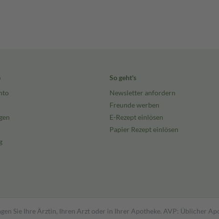
e
So geht's
nto
Newsletter anfordern
Freunde werben
gen
E-Rezept einlösen
Papier Rezept einlösen
g
gen Sie Ihre Ärztin, Ihren Arzt oder in Ihrer Apotheke. AVP: Üblicher A