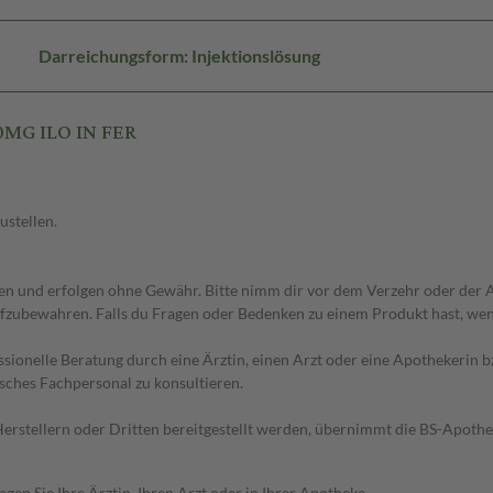
Darreichungsform: Injektionslösung
0MG ILO IN FER
ustellen.
 und erfolgen ohne Gewähr. Bitte nimm dir vor dem Verzehr oder der An
fzubewahren. Falls du Fragen oder Bedenken zu einem Produkt hast, wende
essionelle Beratung durch eine Ärztin, einen Arzt oder eine Apothekerin
sches Fachpersonal zu konsultieren.
n Herstellern oder Dritten bereitgestellt werden, übernimmt die BS-Apot
en Sie Ihre Ärztin, Ihren Arzt oder in Ihrer Apotheke.