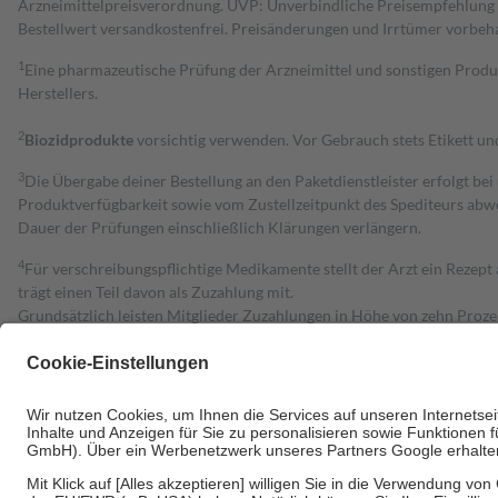
Arzneimittelpreisverordnung. UVP: Unverbindliche Preisempfehlung de
Bestell­wert versand­kosten­frei. Preisänderungen und Irrtümer vorbeh
1
Eine pharmazeutische Prüfung der Arzneimittel und sonstigen Pro
Herstellers.
2
Biozidprodukte
vorsichtig verwenden. Vor Gebrauch stets Etikett u
3
Die Übergabe deiner Bestellung an den Paketdienstleister erfolgt bei
Produktverfügbarkeit sowie vom Zustellzeitpunkt des Spediteurs abwe
Dauer der Prüfungen einschließlich Klärungen verlängern.
4
Für verschreibungspflichtige Medikamente stellt der Arzt ein Rezept 
trägt einen Teil davon als Zuzahlung mit.
Grundsätzlich leisten Mitglieder Zuzahlungen in Höhe von zehn Proz
zu entrichten.
Diese Regeln gelten grundsätzlich auch für Online-Apotheken.
Bei Heilmitteln und häuslicher Krankenpflege beträgt die Zuzahlung 
Um das Engagement der Versicherten für ihre eigene Gesundheit zu stä
• Kindern und Jugendlichen bis zum vollendeten 18. Lebensjahr mit
• Untersuchungen zur Vorsorge und Früherkennung, die von der GKV
• empfohlenen Schutzimpfungen