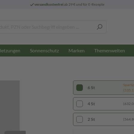
versandkostenfrei
ab 29 € und für E-Rezepte
letzungen
Sonnenschutz
Marken
Themenwelten
Sparti
6 St
(535,15
4 St
(632,05
2 St
(564,80