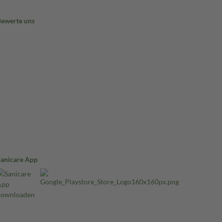
Bewerte uns
Sanicare App