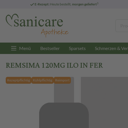
3
E-Rezept:
Heute bestellt,
morgen geliefert
Menü
Bestseller
Sparsets
Schmerzen & Ver
REMSIMA 120MG ILO IN FER
Rezeptpflichtig
Kühlpflichtig
Reimport