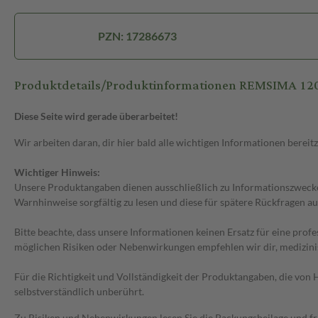
PZN: 17286673
Produktdetails/Produktinformationen REMSIMA 12
Diese Seite wird gerade überarbeitet!
Wir arbeiten daran, dir hier bald alle wichtigen Informationen bereitz
Wichtiger Hinweis:
Unsere Produktangaben dienen ausschließlich zu Informationszwecken
Warnhinweise sorgfältig zu lesen und diese für spätere Rückfragen au
Bitte beachte, dass unsere Informationen keinen Ersatz für eine prof
möglichen Risiken oder Nebenwirkungen empfehlen wir dir, medizini
Für die Richtigkeit und Vollständigkeit der Produktangaben, die vo
selbstverständlich unberührt.
Zu Risiken und Nebenwirkungen lesen Sie die Packungsbeilage und frag