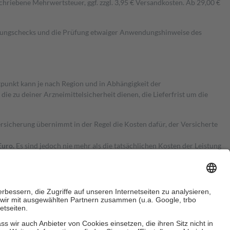
hriebene Mehrwertsteuer, ggf. zzgl. 3,95 € Versandkosten. Ab 29,00 €
kungschecks und die Prüfung etwaiger Anwendungshinweise des
itpunkt kann je nach Region und in Abhängigkeit der
 zu deiner Arzneimittelsicherheit dienen, die Lieferfrist um die
ersicherung übernimmt in der Regel die Kosten dafür, der Versicherte
Euro.
Es sind jedoch nie mehr als die tatsächlichen Kosten der Leistung
e Zuzahlungen
an bei: