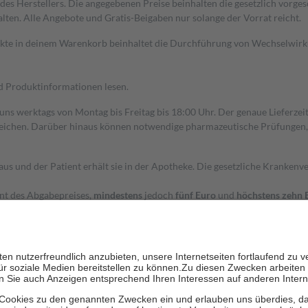
s Herstellers. Die angegebenen Preise beinhalten die gesetzlich vorgesc
alten. Alle Angebote und Gratis-Beigaben nur solange der Vorrat reicht.
dukte in deinem Warenkorb beinhaltet die Durchführung von Wechselwir
nd Produktinformationen lesen.
 uns werktags von Montag bis Freitag bis 18:00 Uhr. Der genaue Lieferze
ichen. Darüber hinaus können notwendige pharmazeutische Prüfungen, die
aus und der Patient erhält sie in der Apotheke. Die gesetzliche Krankenv
ent des Abgabepreises,
mindestens
jedoch
fünf Euro
und
höchstens zehn 
zehn Prozent der Kosten sowie zehn Euro je Verordnung.
rken und die besondere Stellung der Familie zu unterstützen, fallen
kein
 Ausnahme der Fahrkosten
 getragen werden