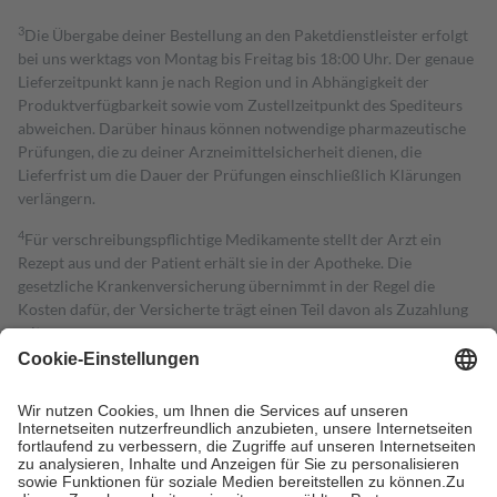
3
Die Übergabe deiner Bestellung an den Paketdienstleister erfolgt
bei uns werktags von Montag bis Freitag bis 18:00 Uhr. Der genaue
Lieferzeitpunkt kann je nach Region und in Abhängigkeit der
Produktverfügbarkeit sowie vom Zustellzeitpunkt des Spediteurs
abweichen. Darüber hinaus können notwendige pharmazeutische
Prüfungen, die zu deiner Arzneimittelsicherheit dienen, die
Lieferfrist um die Dauer der Prüfungen einschließlich Klärungen
verlängern.
4
Für verschreibungspflichtige Medikamente stellt der Arzt ein
Rezept aus und der Patient erhält sie in der Apotheke. Die
gesetzliche Krankenversicherung übernimmt in der Regel die
Kosten dafür, der Versicherte trägt einen Teil davon als Zuzahlung
mit.
Grundsätzlich leisten Mitglieder Zuzahlungen in Höhe von zehn
Prozent des Abgabepreises,
mindestens
jedoch
fünf Euro
und
höchstens zehn Euro.
Es sind jedoch nie mehr als die tatsächlichen
Kosten der Leistung zu entrichten.
Diese Regeln gelten grundsätzlich auch für Online-Apotheken.
Bei Heilmitteln und häuslicher Krankenpflege beträgt die
Zuzahlung zehn Prozent der Kosten sowie zehn Euro je