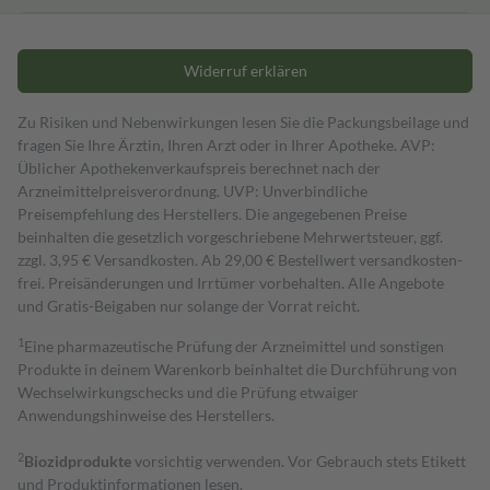
Widerruf erklären
Zu Risiken und Nebenwirkungen lesen Sie die Packungsbeilage und
fragen Sie Ihre Ärztin, Ihren Arzt oder in Ihrer Apotheke. AVP:
Üblicher Apothekenverkaufspreis berechnet nach der
Arzneimittelpreisverordnung. UVP: Unverbindliche
Preisempfehlung des Herstellers. Die angegebenen Preise
beinhalten die gesetzlich vorgeschriebene Mehrwertsteuer, ggf.
zzgl. 3,95 € Versandkosten. Ab 29,00 € Bestell­wert versand­kosten­
frei. Preisänderungen und Irrtümer vorbehalten. Alle Angebote
und Gratis-Beigaben nur solange der Vorrat reicht.
1
Eine pharmazeutische Prüfung der Arzneimittel und sonstigen
Produkte in deinem Warenkorb beinhaltet die Durchführung von
Wechselwirkungschecks und die Prüfung etwaiger
Anwendungshinweise des Herstellers.
2
Biozidprodukte
vorsichtig verwenden. Vor Gebrauch stets Etikett
und Produktinformationen lesen.