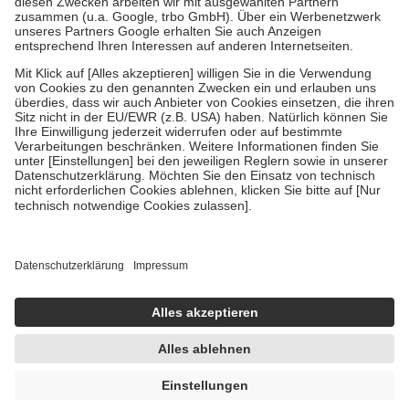
Verordnung.
Um das Engagement der Versicherten für ihre eigene Gesundheit zu
stärken und die besondere Stellung der Familie zu unterstützen,
fallen
keine Zuzahlungen
an bei:
• Kindern und Jugendlichen bis zum vollendeten 18. Lebensjahr
mit Ausnahme der Fahrkosten
• Untersuchungen zur Vorsorge und Früherkennung, die von der
GKV getragen werden
• empfohlenen Schutzimpfungen
• Harn- und Blutteststreifen
Wir nutzen Trusted Shops als unabhängigen Dienstleister für die
Einholung von Bewertungen. Trusted Shops hat Maßnahmen
getroffen, um sicherzustellen, dass es sich um echte Bewertungen
handelt. Mehr Informationen findest du hier:
https://help.etrusted.com/hc/de/articles/4419944605341
Einige Bilder und Inhalte wurden unter Zuhilfenahme künstlicher
Intelligenz erstellt.