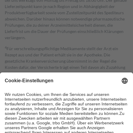
bei uns werktags von Montag bis Freitag bis 18:00 Uhr. Der genaue
Lieferzeitpunkt kann je nach Region und in Abhängigkeit der
Produktverfügbarkeit sowie vom Zustellzeitpunkt des Spediteurs
abweichen. Darüber hinaus können notwendige pharmazeutische
Prüfungen, die zu deiner Arzneimittelsicherheit dienen, die
Lieferfrist um die Dauer der Prüfungen einschließlich Klärungen
verlängern.
4
Für verschreibungspflichtige Medikamente stellt der Arzt ein
Rezept aus und der Patient erhält sie in der Apotheke. Die
gesetzliche Krankenversicherung übernimmt in der Regel die
Kosten dafür, der Versicherte trägt einen Teil davon als Zuzahlung
mit.
Grundsätzlich leisten Mitglieder Zuzahlungen in Höhe von zehn
Prozent des Abgabepreises,
mindestens
jedoch
fünf Euro
und
höchstens zehn Euro.
Es sind jedoch nie mehr als die tatsächlichen
Kosten der Leistung zu entrichten.
Diese Regeln gelten grundsätzlich auch für Online-Apotheken.
Bei Heilmitteln und häuslicher Krankenpflege beträgt die
Zuzahlung zehn Prozent der Kosten sowie zehn Euro je
Verordnung.
Um das Engagement der Versicherten für ihre eigene Gesundheit zu