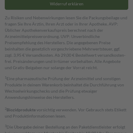
Widerruf erklären
Zu Risiken und Nebenwirkungen lesen Sie die Packungsbeilage und
fragen Sie Ihre Ärztin, Ihren Arzt oder in Ihrer Apotheke. AVP:
Üblicher Apothekenverkaufspreis berechnet nach der
Arzneimittelpreisverordnung. UVP: Unverbindliche
Preisempfehlung des Herstellers. Die angegebenen Preise
beinhalten die gesetzlich vorgeschriebene Mehrwertsteuer, ggf.
zzgl. 3,95 € Versandkosten. Ab 29,00 € Bestell­wert versand­kosten­
frei. Preisänderungen und Irrtümer vorbehalten. Alle Angebote
und Gratis-Beigaben nur solange der Vorrat reicht.
1
Eine pharmazeutische Prüfung der Arzneimittel und sonstigen
Produkte in deinem Warenkorb beinhaltet die Durchführung von
Wechselwirkungschecks und die Prüfung etwaiger
Anwendungshinweise des Herstellers.
2
Biozidprodukte
vorsichtig verwenden. Vor Gebrauch stets Etikett
und Produktinformationen lesen.
3
Die Übergabe deiner Bestellung an den Paketdienstleister erfolgt