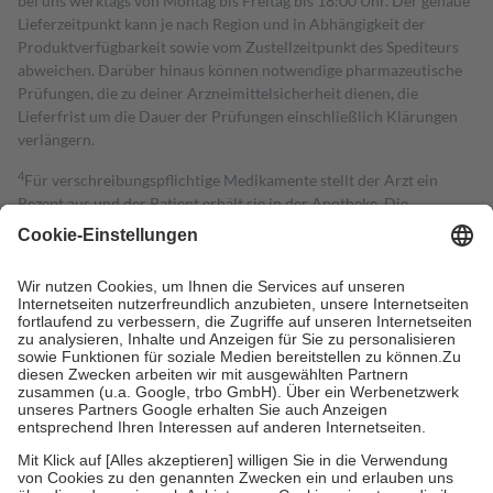
bei uns werktags von Montag bis Freitag bis 18:00 Uhr. Der genaue
Lieferzeitpunkt kann je nach Region und in Abhängigkeit der
Produktverfügbarkeit sowie vom Zustellzeitpunkt des Spediteurs
abweichen. Darüber hinaus können notwendige pharmazeutische
Prüfungen, die zu deiner Arzneimittelsicherheit dienen, die
Lieferfrist um die Dauer der Prüfungen einschließlich Klärungen
verlängern.
4
Für verschreibungspflichtige Medikamente stellt der Arzt ein
Rezept aus und der Patient erhält sie in der Apotheke. Die
gesetzliche Krankenversicherung übernimmt in der Regel die
Kosten dafür, der Versicherte trägt einen Teil davon als Zuzahlung
mit.
Grundsätzlich leisten Mitglieder Zuzahlungen in Höhe von zehn
Prozent des Abgabepreises,
mindestens
jedoch
fünf Euro
und
höchstens zehn Euro.
Es sind jedoch nie mehr als die tatsächlichen
Kosten der Leistung zu entrichten.
Diese Regeln gelten grundsätzlich auch für Online-Apotheken.
Bei Heilmitteln und häuslicher Krankenpflege beträgt die
Zuzahlung zehn Prozent der Kosten sowie zehn Euro je
Verordnung.
Um das Engagement der Versicherten für ihre eigene Gesundheit zu