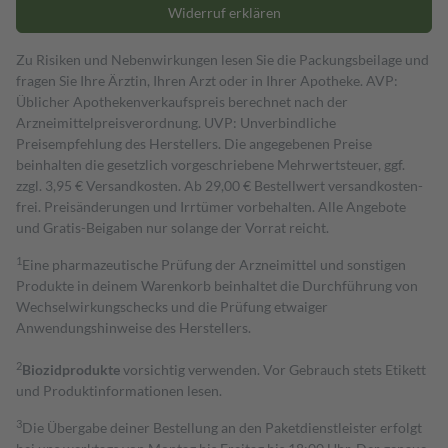
Widerruf erklären
Zu Risiken und Nebenwirkungen lesen Sie die Packungsbeilage und
fragen Sie Ihre Ärztin, Ihren Arzt oder in Ihrer Apotheke. AVP:
Üblicher Apothekenverkaufspreis berechnet nach der
Arzneimittelpreisverordnung. UVP: Unverbindliche
Preisempfehlung des Herstellers. Die angegebenen Preise
beinhalten die gesetzlich vorgeschriebene Mehrwertsteuer, ggf.
zzgl. 3,95 € Versandkosten. Ab 29,00 € Bestell­wert versand­kosten­
frei. Preisänderungen und Irrtümer vorbehalten. Alle Angebote
und Gratis-Beigaben nur solange der Vorrat reicht.
1
Eine pharmazeutische Prüfung der Arzneimittel und sonstigen
Produkte in deinem Warenkorb beinhaltet die Durchführung von
Wechselwirkungschecks und die Prüfung etwaiger
Anwendungshinweise des Herstellers.
2
Biozidprodukte
vorsichtig verwenden. Vor Gebrauch stets Etikett
und Produktinformationen lesen.
3
Die Übergabe deiner Bestellung an den Paketdienstleister erfolgt