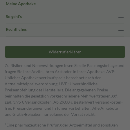
Meine Apotheke
So geht's
Rechtliches
Widerruf erklären
Zu Risiken und Nebenwirkungen lesen Sie die Packungsbeilage und
fragen Sie Ihre Ärztin, Ihren Arzt oder in Ihrer Apotheke. AVP:
Üblicher Apothekenverkaufspreis berechnet nach der
Arzneimittelpreisverordnung. UVP: Unverbindliche
Preisempfehlung des Herstellers. Die angegebenen Preise
beinhalten die gesetzlich vorgeschriebene Mehrwertsteuer, ggf.
zzgl. 3,95 € Versandkosten. Ab 29,00 € Bestell­wert versand­kosten­
frei. Preisänderungen und Irrtümer vorbehalten. Alle Angebote
und Gratis-Beigaben nur solange der Vorrat reicht.
1
Eine pharmazeutische Prüfung der Arzneimittel und sonstigen