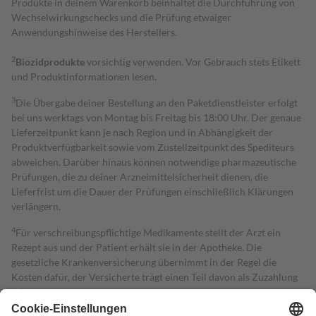
Produkte in deinem Warenkorb beinhaltet die Durchführung von
Wechselwirkungschecks und die Prüfung etwaiger
Anwendungshinweise des Herstellers.
2
Biozidprodukte
vorsichtig verwenden. Vor Gebrauch stets Etikett
und Produktinformationen lesen.
3
Die Übergabe deiner Bestellung an den Paketdienstleister erfolgt
bei uns werktags von Montag bis Freitag bis 18:00 Uhr. Der genaue
Lieferzeitpunkt kann je nach Region und in Abhängigkeit der
Produktverfügbarkeit sowie vom Zustellzeitpunkt des Spediteurs
abweichen. Darüber hinaus können notwendige pharmazeutische
Prüfungen, die zu deiner Arzneimittelsicherheit dienen, die
Lieferfrist um die Dauer der Prüfungen einschließlich Klärungen
verlängern.
4
Für verschreibungspflichtige Medikamente stellt der Arzt ein
Rezept aus und der Patient erhält sie in der Apotheke. Die
gesetzliche Krankenversicherung übernimmt in der Regel die
Kosten dafür, der Versicherte trägt einen Teil davon als Zuzahlung
mit.
Grundsätzlich leisten Mitglieder Zuzahlungen in Höhe von zehn