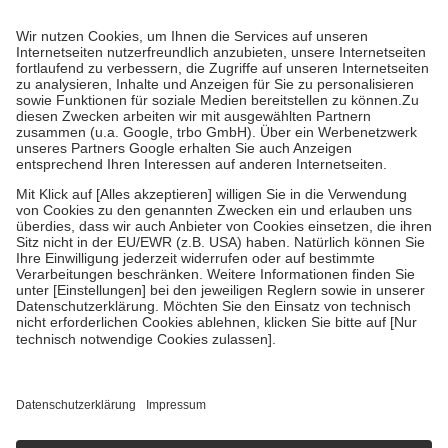
Prozent des Abgabepreises,
mindestens
jedoch
fünf Euro
und
höchstens zehn Euro.
Es sind jedoch nie mehr als die tatsächlichen
Kosten der Leistung zu entrichten.
Diese Regeln gelten grundsätzlich auch für Online-Apotheken.
Bei Heilmitteln und häuslicher Krankenpflege beträgt die
Zuzahlung zehn Prozent der Kosten sowie zehn Euro je
Verordnung.
Um das Engagement der Versicherten für ihre eigene Gesundheit zu
stärken und die besondere Stellung der Familie zu unterstützen,
fallen
keine Zuzahlungen
an bei:
• Kindern und Jugendlichen bis zum vollendeten 18. Lebensjahr
mit Ausnahme der Fahrkosten
• Untersuchungen zur Vorsorge und Früherkennung, die von der
GKV getragen werden
• empfohlenen Schutzimpfungen
• Harn- und Blutteststreifen
Wir nutzen Trusted Shops als unabhängigen Dienstleister für die
Einholung von Bewertungen. Trusted Shops hat Maßnahmen
getroffen, um sicherzustellen, dass es sich um echte Bewertungen
handelt. Mehr Informationen findest du hier:
https://help.etrusted.com/hc/de/articles/4419944605341