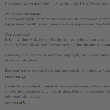
Nehmen Sie das Arzneimittel mit Flüssigkeit (z.B. 1 Glas Wasser) ein.
Dauer der Anwendung?
Die Anwendungsdauer richtet sich nach Art der Beschwerde und/ode
Aggressionen bei Alzheimer-Demenz und von Aggressionen bei Verhalt
Überdosierung?
Es kann zu einer Vielzahl von Überdosierungserscheinungen unter 
kommen. Setzen Sie sich bei dem Verdacht auf eine Überdosierung u
Generell gilt: Achten Sie vor allem bei Säuglingen, Kleinkindern un
Vorsichtsmaßnahmen.
Eine vom Arzt verordnete Dosierung kann von den Angaben der Packun
Dosierung
Da die Dosierung des Arzneimittels von verschiedenen Faktoren abhän
eine für Sie passende Erhaltungsdosis eingestellt. Für die einzelnen
oder Apotheker beraten.
Wirkstoffe