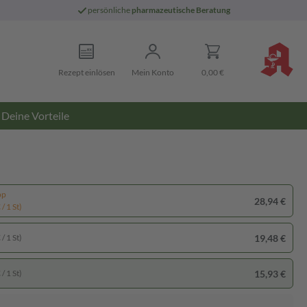
persönliche
pharmazeutische Beratung
Rezept einlösen
Mein Konto
0,00 €
Deine Vorteile
pp
28,94 €
/ 1 St)
19,48 €
/ 1 St)
15,93 €
/ 1 St)