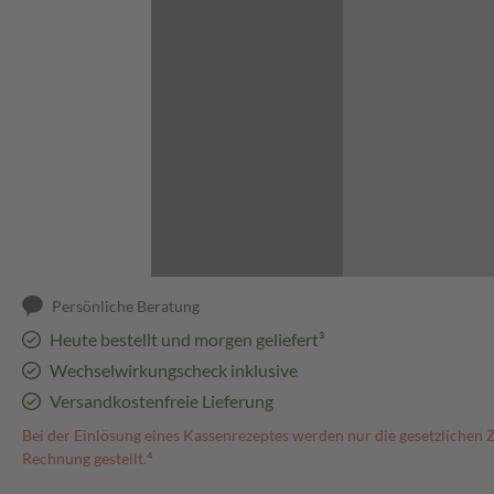
Abbildung kann abweichen
Persönliche Beratung
Heute bestellt und morgen geliefert³
Wechselwirkungscheck inklusive
Versandkostenfreie Lieferung
Bei der Einlösung eines Kassenrezeptes werden nur die gesetzlichen 
Rechnung gestellt.⁴