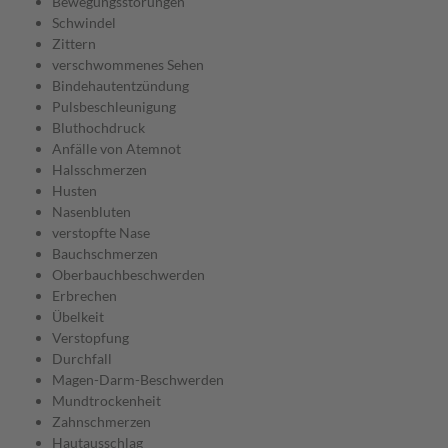
Bewegungsstörungen
Schwindel
Zittern
verschwommenes Sehen
Bindehautentzündung
Pulsbeschleunigung
Bluthochdruck
Anfälle von Atemnot
Halsschmerzen
Husten
Nasenbluten
verstopfte Nase
Bauchschmerzen
Oberbauchbeschwerden
Erbrechen
Übelkeit
Verstopfung
Durchfall
Magen-Darm-Beschwerden
Mundtrockenheit
Zahnschmerzen
Hautausschlag