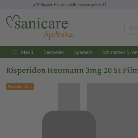
3
E-Rezept:
Heute bestellt,
morgen geliefert
Menü
Bestseller
Sparsets
Schmerzen & Ver
Risperidon Heumann 3mg 20 St Film
Rezeptpflichtig