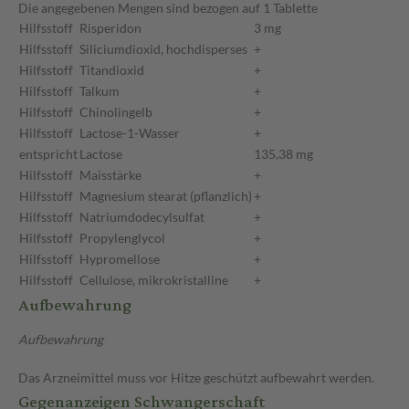
Die angegebenen Mengen sind bezogen auf 1 Tablette
Hilfsstoff
Risperidon
3 mg
Hilfsstoff
Siliciumdioxid, hochdisperses
+
Hilfsstoff
Titandioxid
+
Hilfsstoff
Talkum
+
Hilfsstoff
Chinolingelb
+
Hilfsstoff
Lactose-1-Wasser
+
entspricht
Lactose
135,38 mg
Hilfsstoff
Maisstärke
+
Hilfsstoff
Magnesium stearat (pflanzlich)
+
Hilfsstoff
Natriumdodecylsulfat
+
Hilfsstoff
Propylenglycol
+
Hilfsstoff
Hypromellose
+
Hilfsstoff
Cellulose, mikrokristalline
+
Aufbewahrung
Aufbewahrung
Das Arzneimittel muss vor Hitze geschützt aufbewahrt werden.
Gegenanzeigen Schwangerschaft