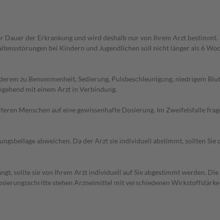
r Dauer der Erkrankung und wird deshalb nur von Ihrem Arzt bestimmt.
ensstörungen bei Kindern und Jugendlichen soll nicht länger als 6 Woc
anderem zu Benommenheit, Sedierung, Pulsbeschleunigung, niedrigem Bl
mgehend mit einem Arzt in Verbindung.
d älteren Menschen auf eine gewissenhafte Dosierung. Im Zweifelsfalle f
gsbeilage abweichen. Da der Arzt sie individuell abstimmt, sollten Si
gt, sollte sie von Ihrem Arzt individuell auf Sie abgestimmt werden. Di
 Dosierungsschritte stehen Arzneimittel mit verschiedenen Wirkstoffstärk