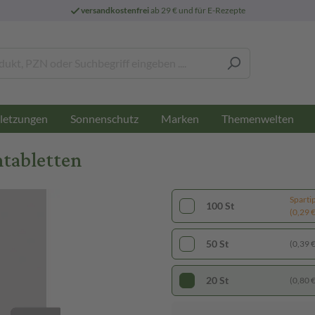
versandkostenfrei
ab 29 € und für E-Rezepte
letzungen
Sonnenschutz
Marken
Themenwelten
tabletten
Sparti
100 St
(0,29 € 
50 St
(0,39 € 
20 St
(0,80 € 