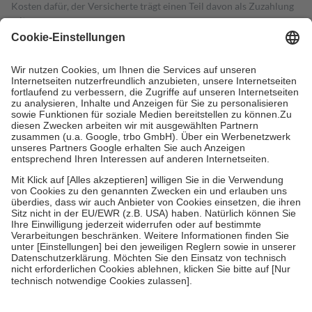
Kosten dafür, der Versicherte trägt einen Teil davon als Zuzahlung
mit.
Grundsätzlich leisten Mitglieder Zuzahlungen in Höhe von zehn
Prozent des Abgabepreises,
mindestens
jedoch
fünf Euro
und
höchstens zehn Euro.
Es sind jedoch nie mehr als die tatsächlichen
Kosten der Leistung zu entrichten.
Diese Regeln gelten grundsätzlich auch für Online-Apotheken.
Bei Heilmitteln und häuslicher Krankenpflege beträgt die
Zuzahlung zehn Prozent der Kosten sowie zehn Euro je
Verordnung.
Um das Engagement der Versicherten für ihre eigene Gesundheit zu
stärken und die besondere Stellung der Familie zu unterstützen,
fallen
keine Zuzahlungen
an bei:
• Kindern und Jugendlichen bis zum vollendeten 18. Lebensjahr
mit Ausnahme der Fahrkosten
• Untersuchungen zur Vorsorge und Früherkennung, die von der
GKV getragen werden
• empfohlenen Schutzimpfungen
• Harn- und Blutteststreifen
Wir nutzen Trusted Shops als unabhängigen Dienstleister für die
Einholung von Bewertungen. Trusted Shops hat Maßnahmen