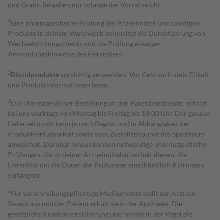
und Gratis-Beigaben nur solange der Vorrat reicht.
1
Eine pharmazeutische Prüfung der Arzneimittel und sonstigen
Produkte in deinem Warenkorb beinhaltet die Durchführung von
Wechselwirkungschecks und die Prüfung etwaiger
Anwendungshinweise des Herstellers.
2
Biozidprodukte
vorsichtig verwenden. Vor Gebrauch stets Etikett
und Produktinformationen lesen.
3
Die Übergabe deiner Bestellung an den Paketdienstleister erfolgt
bei uns werktags von Montag bis Freitag bis 18:00 Uhr. Der genaue
Lieferzeitpunkt kann je nach Region und in Abhängigkeit der
Produktverfügbarkeit sowie vom Zustellzeitpunkt des Spediteurs
abweichen. Darüber hinaus können notwendige pharmazeutische
Prüfungen, die zu deiner Arzneimittelsicherheit dienen, die
Lieferfrist um die Dauer der Prüfungen einschließlich Klärungen
verlängern.
4
Für verschreibungspflichtige Medikamente stellt der Arzt ein
Rezept aus und der Patient erhält sie in der Apotheke. Die
gesetzliche Krankenversicherung übernimmt in der Regel die