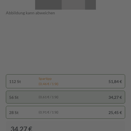
Abbildung kann abweichen
Spartipp
112 St
51,84 €
(0,46 € / 1 St)
56 St
34,27 €
(0,61 € / 1 St)
28 St
25,45 €
(0,91 € / 1 St)
34,27 €