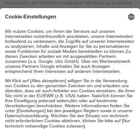
Kosten dafür, der Versicherte trägt einen Teil davon als Zuzahlung
mit.
Grundsätzlich leisten Mitglieder Zuzahlungen in Höhe von zehn
Prozent des Abgabepreises,
mindestens
jedoch
fünf Euro
und
höchstens zehn Euro.
Es sind jedoch nie mehr als die tatsächlichen
Kosten der Leistung zu entrichten.
Diese Regeln gelten grundsätzlich auch für Online-Apotheken.
Bei Heilmitteln und häuslicher Krankenpflege beträgt die
Zuzahlung zehn Prozent der Kosten sowie zehn Euro je
Verordnung.
Um das Engagement der Versicherten für ihre eigene Gesundheit zu
stärken und die besondere Stellung der Familie zu unterstützen,
fallen
keine Zuzahlungen
an bei:
• Kindern und Jugendlichen bis zum vollendeten 18. Lebensjahr
mit Ausnahme der Fahrkosten
• Untersuchungen zur Vorsorge und Früherkennung, die von der
GKV getragen werden
• empfohlenen Schutzimpfungen
• Harn- und Blutteststreifen
Wir nutzen Trusted Shops als unabhängigen Dienstleister für die
Einholung von Bewertungen. Trusted Shops hat Maßnahmen