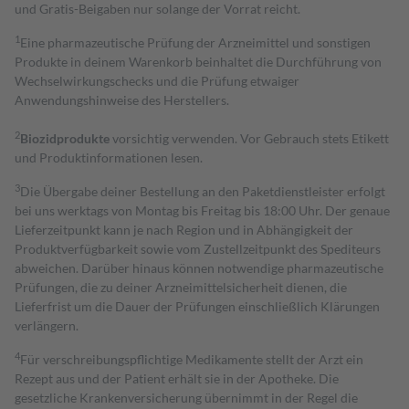
und Gratis-Beigaben nur solange der Vorrat reicht.
1
Eine pharmazeutische Prüfung der Arzneimittel und sonstigen
Produkte in deinem Warenkorb beinhaltet die Durchführung von
Wechselwirkungschecks und die Prüfung etwaiger
Anwendungshinweise des Herstellers.
2
Biozidprodukte
vorsichtig verwenden. Vor Gebrauch stets Etikett
und Produktinformationen lesen.
3
Die Übergabe deiner Bestellung an den Paketdienstleister erfolgt
bei uns werktags von Montag bis Freitag bis 18:00 Uhr. Der genaue
Lieferzeitpunkt kann je nach Region und in Abhängigkeit der
Produktverfügbarkeit sowie vom Zustellzeitpunkt des Spediteurs
abweichen. Darüber hinaus können notwendige pharmazeutische
Prüfungen, die zu deiner Arzneimittelsicherheit dienen, die
Lieferfrist um die Dauer der Prüfungen einschließlich Klärungen
verlängern.
4
Für verschreibungspflichtige Medikamente stellt der Arzt ein
Rezept aus und der Patient erhält sie in der Apotheke. Die
gesetzliche Krankenversicherung übernimmt in der Regel die