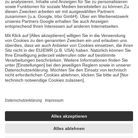
Bei Heilmitteln und häuslicher Krankenpflege beträgt die
Zuzahlung zehn Prozent der Kosten sowie zehn Euro je
Verordnung.
Um das Engagement der Versicherten für ihre eigene Gesundheit zu
stärken und die besondere Stellung der Familie zu unterstützen,
fallen
keine Zuzahlungen
an bei:
• Kindern und Jugendlichen bis zum vollendeten 18. Lebensjahr
mit Ausnahme der Fahrkosten
• Untersuchungen zur Vorsorge und Früherkennung, die von der
GKV getragen werden
• empfohlenen Schutzimpfungen
• Harn- und Blutteststreifen
Wir nutzen Trusted Shops als unabhängigen Dienstleister für die
Einholung von Bewertungen. Trusted Shops hat Maßnahmen
getroffen, um sicherzustellen, dass es sich um echte Bewertungen
handelt. Mehr Informationen findest du hier:
https://help.etrusted.com/hc/de/articles/4419944605341
Einige Bilder und Inhalte wurden unter Zuhilfenahme künstlicher
Intelligenz erstellt.