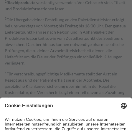
2
Biozidprodukte
vorsichtig verwenden. Vor Gebrauch stets Etikett
und Produktinformationen lesen.
3
Die Übergabe deiner Bestellung an den Paketdienstleister erfolgt
bei uns werktags von Montag bis Freitag bis 18:00 Uhr. Der genaue
Lieferzeitpunkt kann je nach Region und in Abhängigkeit der
Produktverfügbarkeit sowie vom Zustellzeitpunkt des Spediteurs
abweichen. Darüber hinaus können notwendige pharmazeutische
Prüfungen, die zu deiner Arzneimittelsicherheit dienen, die
Lieferfrist um die Dauer der Prüfungen einschließlich Klärungen
verlängern.
4
Für verschreibungspflichtige Medikamente stellt der Arzt ein
Rezept aus und der Patient erhält sie in der Apotheke. Die
gesetzliche Krankenversicherung übernimmt in der Regel die
Kosten dafür, der Versicherte trägt einen Teil davon als Zuzahlung
mit.
Grundsätzlich leisten Mitglieder Zuzahlungen in Höhe von zehn
Prozent des Abgabepreises,
mindestens
jedoch
fünf Euro
und
höchstens zehn Euro.
Es sind jedoch nie mehr als die tatsächlichen
Kosten der Leistung zu entrichten.
Diese Regeln gelten grundsätzlich auch für Online-Apotheken.