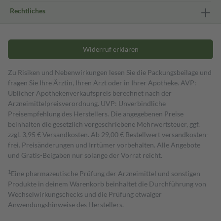
Rechtliches
Widerruf erklären
Zu Risiken und Nebenwirkungen lesen Sie die Packungsbeilage und
fragen Sie Ihre Ärztin, Ihren Arzt oder in Ihrer Apotheke. AVP:
Üblicher Apothekenverkaufspreis berechnet nach der
Arzneimittelpreisverordnung. UVP: Unverbindliche
Preisempfehlung des Herstellers. Die angegebenen Preise
beinhalten die gesetzlich vorgeschriebene Mehrwertsteuer, ggf.
zzgl. 3,95 € Versandkosten. Ab 29,00 € Bestell­wert versand­kosten­
frei. Preisänderungen und Irrtümer vorbehalten. Alle Angebote
und Gratis-Beigaben nur solange der Vorrat reicht.
1
Eine pharmazeutische Prüfung der Arzneimittel und sonstigen
Produkte in deinem Warenkorb beinhaltet die Durchführung von
Wechselwirkungschecks und die Prüfung etwaiger
Anwendungshinweise des Herstellers.