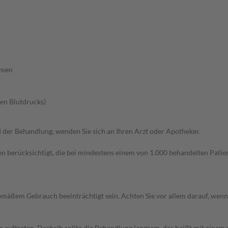
rmen
en Blutdrucks)
der Behandlung, wenden Sie sich an Ihren Arzt oder Apotheker.
n berücksichtigt, die bei mindestens einem von 1.000 behandelten Patien
äßem Gebrauch beeinträchtigt sein. Achten Sie vor allem darauf, wenn
uftreten. Deshalb sollte die Behandlung langsam, das heißt mit einem s