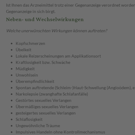
Ist Ihnen das Arzneimittel trotz einer Gegenanzeige verordnet worden
Gegenanzeige in sich birgt.
Neben- und Wechselwirkungen
Welche unerwünschten Wirkungen können auftreten?
Kopfschmerzen
Übelkeit
Lokale Reizerscheinungen am Applikationsort
Kraftlosigkeit bzw. Schwäche
Müdigkeit
Unwohlsein
Überempfindlichkeit
Spontan auftretende (Schleim-)Haut-Schwellung (Angioödem), e
Narkolepsie (zwanghafte Schlafanfälle)
Gestörtes sexuelles Verlangen
Übermäßiges sexuelles Verlangen
gesteigertes sexuelles Verlangen
Schlaflosigkeit
Ungewöhnliche Träume
Impulsives Handeln ohne Kontrollmechanismus