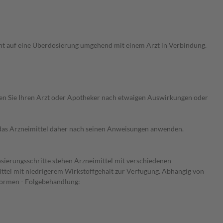
ht auf eine Überdosierung umgehend mit einem Arzt in Verbindung.
ragen Sie Ihren Arzt oder Apotheker nach etwaigen Auswirkungen oder
e das Arzneimittel daher nach seinen Anweisungen anwenden.
osierungsschritte stehen Arzneimittel mit verschiedenen
ittel mit niedrigerem Wirkstoffgehalt zur Verfügung. Abhängig von
Formen - Folgebehandlung: