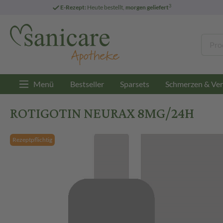
3
E-Rezept:
Heute bestellt,
morgen geliefert
Menü
Bestseller
Sparsets
Schmerzen & Ver
ROTIGOTIN NEURAX 8MG/24H
Rezeptpflichtig