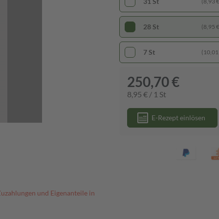
31 St
(8,93 € 
28 St
(8,95 € 
7 St
(10,01 
250,70 €
8,95 € / 1 St
E-Rezept einlösen
Zuzahlungen und Eigenanteile in