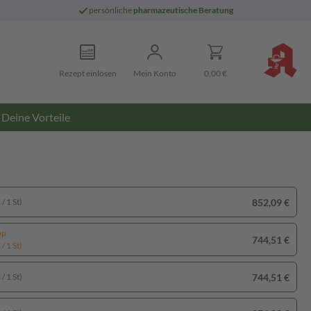
persönliche
pharmazeutische Beratung
Rezept einlösen
Mein Konto
0,00 €
Deine Vorteile
852,09 €
/ 1 St)
pp
744,51 €
/ 1 St)
744,51 €
/ 1 St)