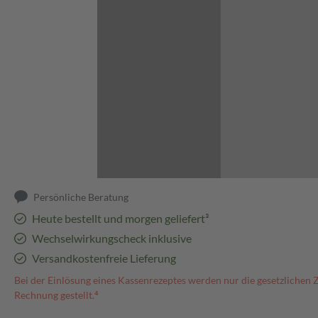
Abbildung kann abweichen
Persönliche Beratung
Heute bestellt und morgen geliefert³
Wechselwirkungscheck inklusive
Versandkostenfreie Lieferung
Bei der Einlösung eines Kassenrezeptes werden nur die gesetzlichen 
Rechnung gestellt.⁴