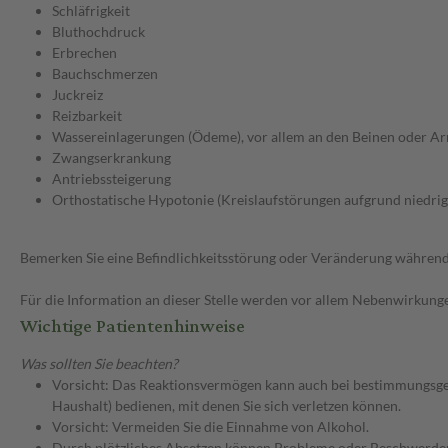
Schläfrigkeit
Bluthochdruck
Erbrechen
Bauchschmerzen
Juckreiz
Reizbarkeit
Wassereinlagerungen (Ödeme), vor allem an den Beinen oder A
Zwangserkrankung
Antriebssteigerung
Orthostatische Hypotonie (Kreislaufstörungen aufgrund niedrig
Bemerken Sie eine Befindlichkeitsstörung oder Veränderung während 
Für die Information an dieser Stelle werden vor allem Nebenwirkunge
Wichtige Patientenhinweise
Was sollten Sie beachten?
Vorsicht: Das Reaktionsvermögen kann auch bei bestimmungsgem
Haushalt) bedienen, mit denen Sie sich verletzen können.
Vorsicht: Vermeiden Sie die Einnahme von Alkohol.
Durch plötzliches Absetzen können Probleme oder Beschwerden a