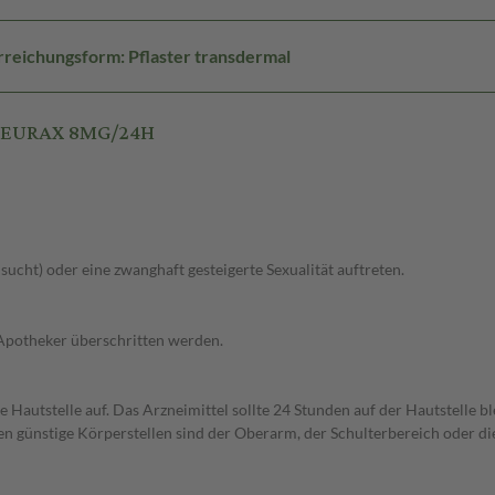
reichungsform: Pflaster transdermal
 NEURAX 8MG/24H
lsucht) oder eine zwanghaft gesteigerte Sexualität auftreten.
 Apotheker überschritten werden.
te Hautstelle auf. Das Arzneimittel sollte 24 Stunden auf der Hautstelle 
n günstige Körperstellen sind der Oberarm, der Schulterbereich oder di