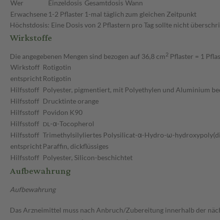
Wer
Einzeldosis
Gesamtdosis
Wann
Erwachsene
1-2 Pflaster
1-mal täglich
zum gleichen Zeitpunkt
Höchstdosis: Eine Dosis von 2 Pflastern pro Tag sollte nicht überschr
Wirkstoffe
2
Die angegebenen Mengen sind bezogen auf 36,8 cm
Pflaster = 1 Pfla
Wirkstoff
Rotigotin
entspricht
Rotigotin
Hilfsstoff
Polyester, pigmentiert, mit Polyethylen und Aluminium b
Hilfsstoff
Drucktinte orange
Hilfsstoff
Povidon K90
Hilfsstoff
-α-Tocopherol
DL
Hilfsstoff
Trimethylsilyliertes Polysilicat-α-Hydro-ω-hydroxypoly(
entspricht
Paraffin, dickflüssiges
Hilfsstoff
Polyester, Silicon-beschichtet
Aufbewahrung
Aufbewahrung
Das Arzneimittel muss nach Anbruch/Zubereitung innerhalb der näc