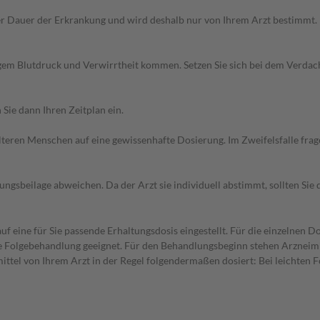
r Dauer der Erkrankung und wird deshalb nur von Ihrem Arzt bestimmt.
igem Blutdruck und Verwirrtheit kommen. Setzen Sie sich bei dem Verdac
Sie dann Ihren Zeitplan ein.
d älteren Menschen auf eine gewissenhafte Dosierung. Im Zweifelsfalle f
gsbeilage abweichen. Da der Arzt sie individuell abstimmt, sollten Si
f eine für Sie passende Erhaltungsdosis eingestellt. Für die einzelnen D
die Folgebehandlung geeignet. Für den Behandlungsbeginn stehen Arzneim
ttel von Ihrem Arzt in der Regel folgendermaßen dosiert: Bei leichten 