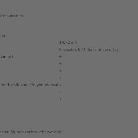
itten werden.
ster
14,72 mg
Freigabe: 8 Milligramm pro Tag
edampft
+
+
+
+
dimethylsiloxan)-Polykondensat
+
+
+
hsten Stunde verbraucht werden!