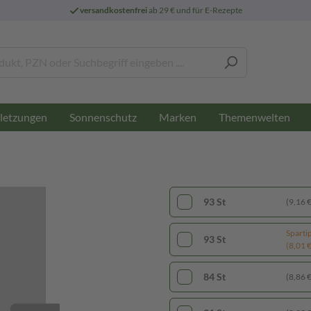
versandkostenfrei
ab 29 € und für E-Rezepte
letzungen
Sonnenschutz
Marken
Themenwelten
93 St
(9,16 € 
Sparti
93 St
(8,01 € 
84 St
(8,86 € 