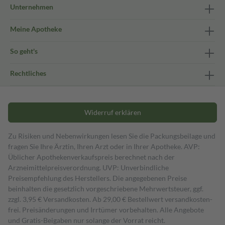
Unternehmen
Meine Apotheke
So geht's
Rechtliches
Widerruf erklären
Zu Risiken und Nebenwirkungen lesen Sie die Packungsbeilage und
fragen Sie Ihre Ärztin, Ihren Arzt oder in Ihrer Apotheke. AVP:
Üblicher Apothekenverkaufspreis berechnet nach der
Arzneimittelpreisverordnung. UVP: Unverbindliche
Preisempfehlung des Herstellers. Die angegebenen Preise
beinhalten die gesetzlich vorgeschriebene Mehrwertsteuer, ggf.
zzgl. 3,95 € Versandkosten. Ab 29,00 € Bestell­wert versand­kosten­
frei. Preisänderungen und Irrtümer vorbehalten. Alle Angebote
und Gratis-Beigaben nur solange der Vorrat reicht.