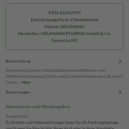
PZN: 01347993
Darreichungsform: Filmtabletten
Marke: HEUMANN
Hersteller: HEUMANN PHARMA GmbH & Co.
Generica KG
Beschreibung
Anwendung &amp; IndikationBakterieninfektionen, wie:
Mittelohrentzündung (Otitis media) Genitalinfektionen (z.B. durch
Chlam…
Mehr
Bewertungen
Hinweistexte und Pflichtangaben
Arzneimittel
Zu Risiken und Nebenwirkungen lesen Sie die Packungsbeilage
und fragen Sie Ihre Ärztin, Ihren Arzt oder in Ihrer Apotheke.