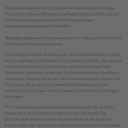
1
Eine pharmazeutische Prüfung der Arzneimittel und sonstigen
Produkte in deinem Warenkorb beinhaltet die Durchführung von
Wechselwirkungschecks und die Prüfung etwaiger
Anwendungshinweise des Herstellers.
2
Biozidprodukte
vorsichtig verwenden. Vor Gebrauch stets Etikett
und Produktinformationen lesen.
3
Die Übergabe deiner Bestellung an den Paketdienstleister erfolgt
bei uns werktags von Montag bis Freitag bis 18:00 Uhr. Der genaue
Lieferzeitpunkt kann je nach Region und in Abhängigkeit der
Produktverfügbarkeit sowie vom Zustellzeitpunkt des Spediteurs
abweichen. Darüber hinaus können notwendige pharmazeutische
Prüfungen, die zu deiner Arzneimittelsicherheit dienen, die
Lieferfrist um die Dauer der Prüfungen einschließlich Klärungen
verlängern.
4
Für verschreibungspflichtige Medikamente stellt der Arzt ein
Rezept aus und der Patient erhält sie in der Apotheke. Die
gesetzliche Krankenversicherung übernimmt in der Regel die
Kosten dafür, der Versicherte trägt einen Teil davon als Zuzahlung