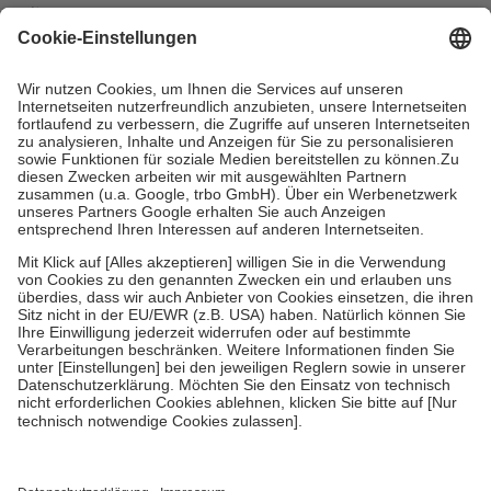
mit.
Grundsätzlich leisten Mitglieder Zuzahlungen in Höhe von zehn
Prozent des Abgabepreises,
mindestens
jedoch
fünf Euro
und
höchstens zehn Euro.
Es sind jedoch nie mehr als die tatsächlichen
Kosten der Leistung zu entrichten.
Diese Regeln gelten grundsätzlich auch für Online-Apotheken.
Bei Heilmitteln und häuslicher Krankenpflege beträgt die
Zuzahlung zehn Prozent der Kosten sowie zehn Euro je
Verordnung.
Um das Engagement der Versicherten für ihre eigene Gesundheit zu
stärken und die besondere Stellung der Familie zu unterstützen,
fallen
keine Zuzahlungen
an bei:
• Kindern und Jugendlichen bis zum vollendeten 18. Lebensjahr
mit Ausnahme der Fahrkosten
• Untersuchungen zur Vorsorge und Früherkennung, die von der
GKV getragen werden
• empfohlenen Schutzimpfungen
• Harn- und Blutteststreifen
Wir nutzen Trusted Shops als unabhängigen Dienstleister für die
Einholung von Bewertungen. Trusted Shops hat Maßnahmen
getroffen, um sicherzustellen, dass es sich um echte Bewertungen