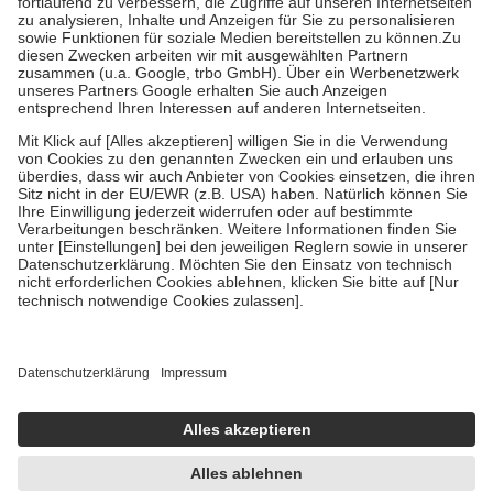
Diese Regeln gelten grundsätzlich auch für Online-Apotheken.
Bei Heilmitteln und häuslicher Krankenpflege beträgt die
Zuzahlung zehn Prozent der Kosten sowie zehn Euro je
Verordnung.
Um das Engagement der Versicherten für ihre eigene Gesundheit zu
stärken und die besondere Stellung der Familie zu unterstützen,
fallen
keine Zuzahlungen
an bei:
• Kindern und Jugendlichen bis zum vollendeten 18. Lebensjahr
mit Ausnahme der Fahrkosten
• Untersuchungen zur Vorsorge und Früherkennung, die von der
GKV getragen werden
• empfohlenen Schutzimpfungen
• Harn- und Blutteststreifen
Wir nutzen Trusted Shops als unabhängigen Dienstleister für die
Einholung von Bewertungen. Trusted Shops hat Maßnahmen
getroffen, um sicherzustellen, dass es sich um echte Bewertungen
handelt. Mehr Informationen findest du hier:
https://help.etrusted.com/hc/de/articles/4419944605341
Einige Bilder und Inhalte wurden unter Zuhilfenahme künstlicher
Intelligenz erstellt.