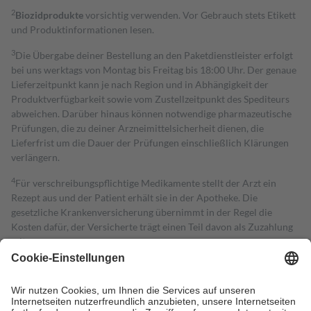
2
Biozidprodukte
vorsichtig verwenden. Vor Gebrauch stets Etikett
und Produktinformationen lesen.
3
Die Übergabe deiner Bestellung an den Paketdienstleister erfolgt
bei uns werktags von Montag bis Freitag bis 18:00 Uhr. Der genaue
Lieferzeitpunkt kann je nach Region und in Abhängigkeit der
Produktverfügbarkeit sowie vom Zustellzeitpunkt des Spediteurs
abweichen. Darüber hinaus können notwendige pharmazeutische
Prüfungen, die zu deiner Arzneimittelsicherheit dienen, die
Lieferfrist um die Dauer der Prüfungen einschließlich Klärungen
verlängern.
4
Für verschreibungspflichtige Medikamente stellt der Arzt ein
Rezept aus und der Patient erhält sie in der Apotheke. Die
gesetzliche Krankenversicherung übernimmt in der Regel die
Kosten dafür, der Versicherte trägt einen Teil davon als Zuzahlung
mit.
Grundsätzlich leisten Mitglieder Zuzahlungen in Höhe von zehn
Prozent des Abgabepreises,
mindestens
jedoch
fünf Euro
und
höchstens zehn Euro.
Es sind jedoch nie mehr als die tatsächlichen
Kosten der Leistung zu entrichten.