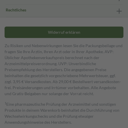
Rechtliches
Widerruf erklären
Zu Risiken und Nebenwirkungen lesen Sie die Packungsbeilage und
fragen Sie Ihre Ärztin, Ihren Arzt oder in Ihrer Apotheke. AVP:
Üblicher Apothekenverkaufspreis berechnet nach der
Arzneimittelpreisverordnung. UVP: Unverbindliche
Preisempfehlung des Herstellers. Die angegebenen Preise
beinhalten die gesetzlich vorgeschriebene Mehrwertsteuer, ggf.
zzgl. 3,95 € Versandkosten. Ab 29,00 € Bestell­wert versand­kosten­
frei. Preisänderungen und Irrtümer vorbehalten. Alle Angebote
und Gratis-Beigaben nur solange der Vorrat reicht.
1
Eine pharmazeutische Prüfung der Arzneimittel und sonstigen
Produkte in deinem Warenkorb beinhaltet die Durchführung von
Wechselwirkungschecks und die Prüfung etwaiger
Anwendungshinweise des Herstellers.