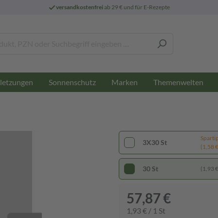
versandkostenfrei
ab 29 € und für E-Rezepte
letzungen
Sonnenschutz
Marken
Themenwelten
Sparti
3X30 St
(1,58 € 
30 St
(1,93 € 
57,87 €
1,93 € / 1 St