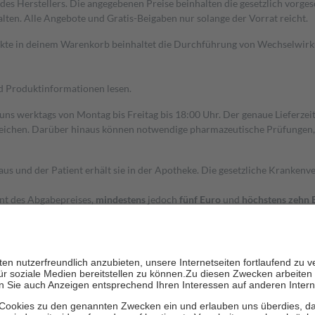
s Herstellers. Die angegebenen Preise beinhalten die gesetzlich vorgesc
alten. Alle Angebote und Gratis-Beigaben nur solange der Vorrat reicht.
dukte in deinem Warenkorb beinhaltet die Durchführung von Wechselwir
nd Produktinformationen lesen.
 uns werktags von Montag bis Freitag bis 18:00 Uhr. Der genaue Lieferze
ichen. Darüber hinaus können notwendige pharmazeutische Prüfungen, die
aus und der Patient erhält sie in der Apotheke. Die gesetzliche Krankenv
ent des Abgabepreises,
mindestens
jedoch
fünf Euro
und
höchstens zehn 
zehn Prozent der Kosten sowie zehn Euro je Verordnung.
rken und die besondere Stellung der Familie zu unterstützen, fallen
kein
 Ausnahme der Fahrkosten
 getragen werden