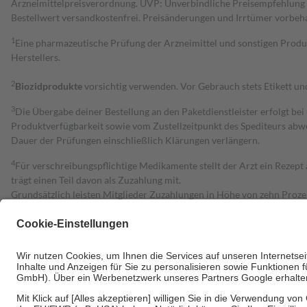
Arzneimittelpreisverordnung. UVP: Unverbindliche Preisempfehlung de
Bestell­wert versand­kosten­frei. Preisänderungen und Irrtümer vorbeh
1
Eine pharmazeutische Prüfung der Arzneimittel und sonstigen Pro
Herstellers.
2
Biozidprodukte
vorsichtig verwenden. Vor Gebrauch stets Etikett u
3
Die Übergabe deiner Bestellung an den Paketdienstleister erfolgt bei
Produktverfügbarkeit sowie vom Zustellzeitpunkt des Spediteurs abwe
Dauer der Prüfungen einschließlich Klärungen verlängern.
4
Für verschreibungspflichtige Medikamente stellt der Arzt ein Rezept 
trägt einen Teil davon als Zuzahlung mit.
Grundsätzlich leisten Mitglieder Zuzahlungen in Höhe von zehn Proz
zu entrichten.
Diese Regeln gelten grundsätzlich auch für Online-Apotheken.
Bei Heilmitteln und häuslicher Krankenpflege beträgt die Zuzahlung 
Um das Engagement der Versicherten für ihre eigene Gesundheit zu stä
• Kindern und Jugendlichen bis zum vollendeten 18. Lebensjahr mit
• Untersuchungen zur Vorsorge und Früherkennung, die von der GKV
• empfohlenen Schutzimpfungen