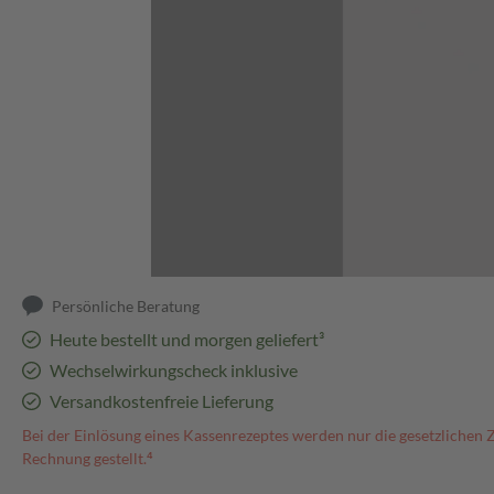
Abbildung kann abweichen
Persönliche Beratung
Heute bestellt und morgen geliefert³
Wechselwirkungscheck inklusive
Versandkostenfreie Lieferung
Bei der Einlösung eines Kassenrezeptes werden nur die gesetzlichen 
Rechnung gestellt.⁴