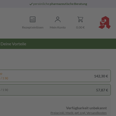
persönliche
pharmazeutische Beratung
Rezept einlösen
Mein Konto
0,00 €
Deine Vorteile
pp
142,30 €
/ 1 St)
57,87 €
/ 1 St)
Verfügbarkeit unbekannt
Preise inkl. MwSt. ggf. zzgl. Versandkosten