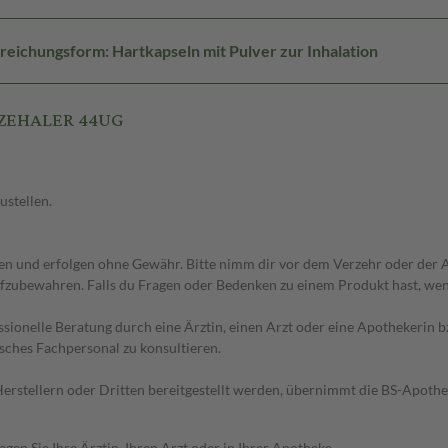
reichungsform: Hartkapseln mit Pulver zur Inhalation
EEZEHALER 44UG
ustellen.
 und erfolgen ohne Gewähr. Bitte nimm dir vor dem Verzehr oder der An
fzubewahren. Falls du Fragen oder Bedenken zu einem Produkt hast, wende
essionelle Beratung durch eine Ärztin, einen Arzt oder eine Apothekerin
sches Fachpersonal zu konsultieren.
n Herstellern oder Dritten bereitgestellt werden, übernimmt die BS-Apot
en Sie Ihre Ärztin, Ihren Arzt oder in Ihrer Apotheke.