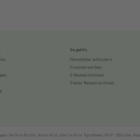
e
So geht's
nto
Newsletter anfordern
Freunde werben
gen
E-Rezept einlösen
Papier Rezept einlösen
g
gen Sie Ihre Ärztin, Ihren Arzt oder in Ihrer Apotheke. AVP: Üblicher A