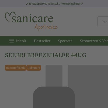
3
E-Rezept:
Heute bestellt,
morgen geliefert
Menü
Bestseller
Sparsets
Schmerzen & Ver
SEEBRI BREEZEHALER 44UG
Rezeptpflichtig
Reimport