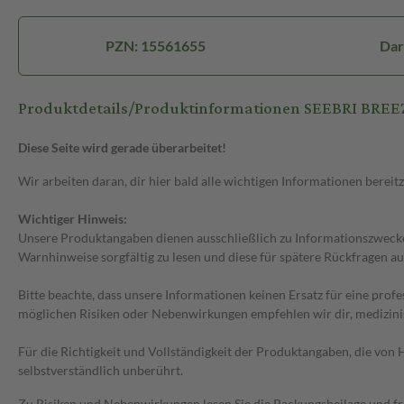
PZN: 15561655
Dar
Produktdetails/Produktinformationen SEEBRI BR
Diese Seite wird gerade überarbeitet!
Wir arbeiten daran, dir hier bald alle wichtigen Informationen bereitz
Wichtiger Hinweis:
Unsere Produktangaben dienen ausschließlich zu Informationszwecken
Warnhinweise sorgfältig zu lesen und diese für spätere Rückfragen au
Bitte beachte, dass unsere Informationen keinen Ersatz für eine prof
möglichen Risiken oder Nebenwirkungen empfehlen wir dir, medizini
Für die Richtigkeit und Vollständigkeit der Produktangaben, die vo
selbstverständlich unberührt.
Zu Risiken und Nebenwirkungen lesen Sie die Packungsbeilage und frag