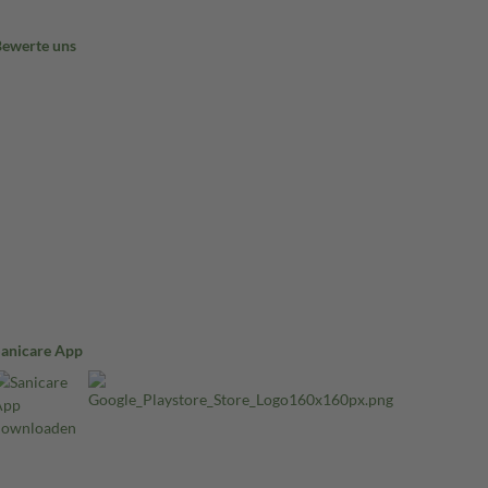
Bewerte uns
Sanicare App