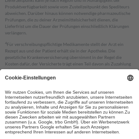
Lieferzeitpunkt kann je nach Region und in Abhängigkeit der
Produktverfügbarkeit sowie vom Zustellzeitpunkt des Spediteurs
abweichen. Darüber hinaus können notwendige pharmazeutische
Prüfungen, die zu deiner Arzneimittelsicherheit dienen, die
Lieferfrist um die Dauer der Prüfungen einschließlich Klärungen
verlängern.
4
Für verschreibungspflichtige Medikamente stellt der Arzt ein
Rezept aus und der Patient erhält sie in der Apotheke. Die
gesetzliche Krankenversicherung übernimmt in der Regel die
Kosten dafür, der Versicherte trägt einen Teil davon als Zuzahlung
mit.
Grundsätzlich leisten Mitglieder Zuzahlungen in Höhe von zehn
Prozent des Abgabepreises,
mindestens
jedoch
fünf Euro
und
höchstens zehn Euro.
Es sind jedoch nie mehr als die tatsächlichen
Kosten der Leistung zu entrichten.
Diese Regeln gelten grundsätzlich auch für Online-Apotheken.
Bei Heilmitteln und häuslicher Krankenpflege beträgt die
Zuzahlung zehn Prozent der Kosten sowie zehn Euro je
Verordnung.
Um das Engagement der Versicherten für ihre eigene Gesundheit zu
stärken und die besondere Stellung der Familie zu unterstützen,