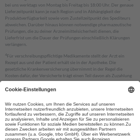
bei uns werktags von Montag bis Freitag bis 18:00 Uhr. Der genaue
Lieferzeitpunkt kann je nach Region und in Abhängigkeit der
Produktverfügbarkeit sowie vom Zustellzeitpunkt des Spediteurs
abweichen. Darüber hinaus können notwendige pharmazeutische
Prüfungen, die zu deiner Arzneimittelsicherheit dienen, die
Lieferfrist um die Dauer der Prüfungen einschließlich Klärungen
verlängern.
4
Für verschreibungspflichtige Medikamente stellt der Arzt ein
Rezept aus und der Patient erhält sie in der Apotheke. Die
gesetzliche Krankenversicherung übernimmt in der Regel die
Kosten dafür, der Versicherte trägt einen Teil davon als Zuzahlung
mit.
Grundsätzlich leisten Mitglieder Zuzahlungen in Höhe von zehn
Prozent des Abgabepreises,
mindestens
jedoch
fünf Euro
und
höchstens zehn Euro.
Es sind jedoch nie mehr als die tatsächlichen
Kosten der Leistung zu entrichten.
Diese Regeln gelten grundsätzlich auch für Online-Apotheken.
Bei Heilmitteln und häuslicher Krankenpflege beträgt die
Zuzahlung zehn Prozent der Kosten sowie zehn Euro je
Verordnung.