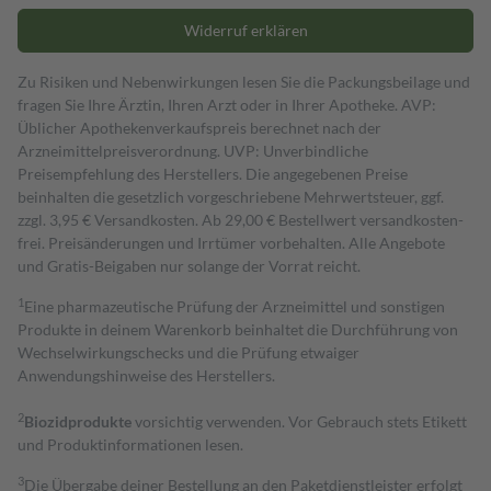
Widerruf erklären
Zu Risiken und Nebenwirkungen lesen Sie die Packungsbeilage und
fragen Sie Ihre Ärztin, Ihren Arzt oder in Ihrer Apotheke. AVP:
Üblicher Apothekenverkaufspreis berechnet nach der
Arzneimittelpreisverordnung. UVP: Unverbindliche
Preisempfehlung des Herstellers. Die angegebenen Preise
beinhalten die gesetzlich vorgeschriebene Mehrwertsteuer, ggf.
zzgl. 3,95 € Versandkosten. Ab 29,00 € Bestell­wert versand­kosten­
frei. Preisänderungen und Irrtümer vorbehalten. Alle Angebote
und Gratis-Beigaben nur solange der Vorrat reicht.
1
Eine pharmazeutische Prüfung der Arzneimittel und sonstigen
Produkte in deinem Warenkorb beinhaltet die Durchführung von
Wechselwirkungschecks und die Prüfung etwaiger
Anwendungshinweise des Herstellers.
2
Biozidprodukte
vorsichtig verwenden. Vor Gebrauch stets Etikett
und Produktinformationen lesen.
3
Die Übergabe deiner Bestellung an den Paketdienstleister erfolgt