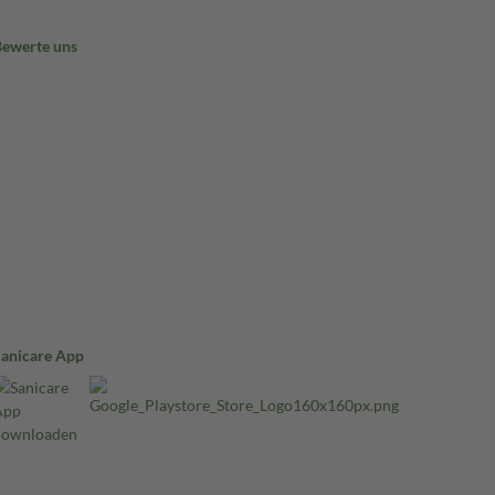
Bewerte uns
Sanicare App