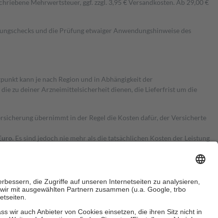
hriebene Mehrwertsteuer, ggf. zzgl. 3,95 € Versandkosten. Ab 29,00 €
kungschecks und die Prüfung etwaiger Anwendungshinweise des
itpunkt kann je nach Region und in Abhängigkeit der
 zu deiner Arzneimittelsicherheit dienen, die Lieferfrist um die
ersicherung übernimmt in der Regel die Kosten dafür, der Versicherte
Euro.
Es sind jedoch nie mehr als die tatsächlichen Kosten der Leistung
e Zuzahlungen
an bei: