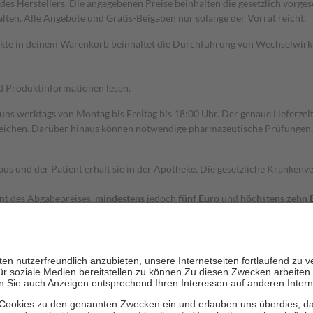
s Herstellers. Die angegebenen Preise beinhalten die gesetzlich vorgesc
alten. Alle Angebote und Gratis-Beigaben nur solange der Vorrat reicht.
dukte in deinem Warenkorb beinhaltet die Durchführung von Wechselwir
nd Produktinformationen lesen.
 uns werktags von Montag bis Freitag bis 18:00 Uhr. Der genaue Lieferze
ichen. Darüber hinaus können notwendige pharmazeutische Prüfungen, die
aus und der Patient erhält sie in der Apotheke. Die gesetzliche Krankenv
ent des Abgabepreises,
mindestens
jedoch
fünf Euro
und
höchstens zehn 
zehn Prozent der Kosten sowie zehn Euro je Verordnung.
rken und die besondere Stellung der Familie zu unterstützen, fallen
kein
 Ausnahme der Fahrkosten
 getragen werden