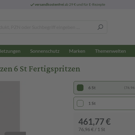
versandkostenfrei
ab 29 € und für E-Rezepte
letzungen
Sonnenschutz
Marken
Themenwelten
zen 6 St Fertigspritzen
6 St
(76,96 
1 St
461,77 €
76,96 € / 1 St