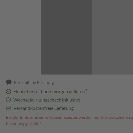
Abbildung kann abweichen
Persönliche Beratung
Heute bestellt und morgen geliefert³
Wechselwirkungscheck inklusive
Versandkostenfreie Lieferung
Bei der Einlösung eines Kassenrezeptes werden nur die gesetzlichen 
Rechnung gestellt.⁴