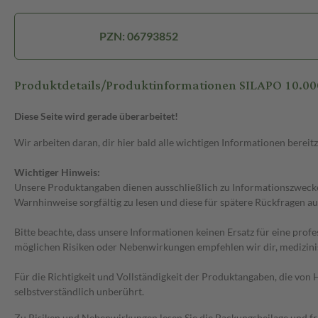
PZN: 06793852
Produktdetails/Produktinformationen SILAPO 10.000 
Diese Seite wird gerade überarbeitet!
Wir arbeiten daran, dir hier bald alle wichtigen Informationen bereitz
Wichtiger Hinweis:
Unsere Produktangaben dienen ausschließlich zu Informationszwecken
Warnhinweise sorgfältig zu lesen und diese für spätere Rückfragen au
Bitte beachte, dass unsere Informationen keinen Ersatz für eine prof
möglichen Risiken oder Nebenwirkungen empfehlen wir dir, medizini
Für die Richtigkeit und Vollständigkeit der Produktangaben, die vo
selbstverständlich unberührt.
Zu Risiken und Nebenwirkungen lesen Sie die Packungsbeilage und frag