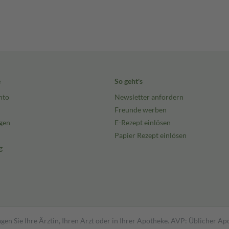
e
So geht's
nto
Newsletter anfordern
Freunde werben
gen
E-Rezept einlösen
Papier Rezept einlösen
g
gen Sie Ihre Ärztin, Ihren Arzt oder in Ihrer Apotheke. AVP: Üblicher A