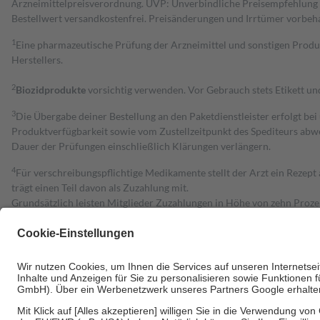
Arzneimittelpreisverordnung. UVP: Unverbindliche Preisempfehlung de
Bestell­wert versand­kosten­frei. Preisänderungen und Irrtümer vorbeh
1
Eine pharmazeutische Prüfung der Arzneimittel und sonstigen Pro
Herstellers.
2
Biozidprodukte
vorsichtig verwenden. Vor Gebrauch stets Etikett u
3
Die Übergabe deiner Bestellung an den Paketdienstleister erfolgt bei
Produktverfügbarkeit sowie vom Zustellzeitpunkt des Spediteurs abwe
Dauer der Prüfungen einschließlich Klärungen verlängern.
4
Für verschreibungspflichtige Medikamente stellt der Arzt ein Rezept 
trägt einen Teil davon als Zuzahlung mit.
Grundsätzlich leisten Mitglieder Zuzahlungen in Höhe von zehn Proz
zu entrichten.
Diese Regeln gelten grundsätzlich auch für Online-Apotheken.
Bei Heilmitteln und häuslicher Krankenpflege beträgt die Zuzahlung 
Um das Engagement der Versicherten für ihre eigene Gesundheit zu stä
• Kindern und Jugendlichen bis zum vollendeten 18. Lebensjahr mit
• Untersuchungen zur Vorsorge und Früherkennung, die von der GKV
• empfohlenen Schutzimpfungen