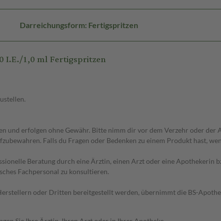
Darreichungsform: Fertigspritzen
I.E./1,0 ml Fertigspritzen
ustellen.
 und erfolgen ohne Gewähr. Bitte nimm dir vor dem Verzehr oder der An
fzubewahren. Falls du Fragen oder Bedenken zu einem Produkt hast, wende
essionelle Beratung durch eine Ärztin, einen Arzt oder eine Apothekerin
sches Fachpersonal zu konsultieren.
n Herstellern oder Dritten bereitgestellt werden, übernimmt die BS-Apot
en Sie Ihre Ärztin, Ihren Arzt oder in Ihrer Apotheke.