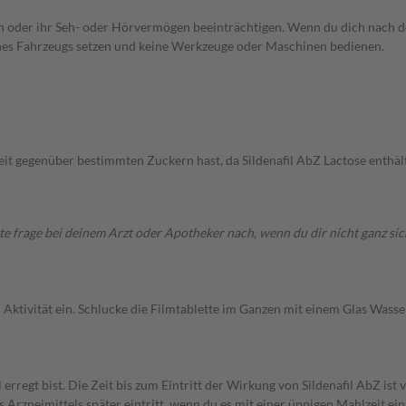
n oder ihr Seh- oder Hörvermögen beeinträchtigen. Wenn du dich nach de
eines Fahrzeugs setzen und keine Werkzeuge oder Maschinen bedienen.
it gegenüber bestimmten Zuckern hast, da Sildenafil AbZ Lactose enthält
 frage bei deinem Arzt oder Apotheker nach, wenn du dir nicht ganz sich
 Aktivität ein. Schlucke die Filmtablette im Ganzen mit einem Glas Wasse
ll erregt bist. Die Zeit bis zum Eintritt der Wirkung von Sildenafil AbZ i
s Arzneimittels später eintritt, wenn du es mit einer üppigen Mahlzeit ei