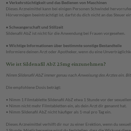
• Verkehrstüchtigkeit und das Bedienen von Maschinen
Dieses Arzneimittel kann bei einigen Personen Schwindel hervorrufe
Hörvermögen beeinträchtigt ist, darfst du dich nicht an das Steuer 
• Schwangerschaft und Stillzeit
Sildenafil AbZ ist nicht für die Anwendung bei Frauen vorgesehen.
• Wichtige Informationen über bestimmte sonstige Bestandteile
Informiere deinen Arzt oder Apotheker, wenn du eine Unverträglichke
Wie ist Sildenafil AbZ 25mg einzunehmen?
Nimm Sildenafil AbZ immer genau nach Anweisung des Arztes ein. Bitte
Die empfohlene Dosis beträgt:
• Nimm 1 Filmtablette Sildenafil AbZ etwa 1 Stunde vor der sexuellen
• Nimm nicht mehr Filmtabletten ein, als dein Arzt dir genannt hat.
• Nimm Sildenafil AbZ nicht häufiger als 1-mal pro Tag ein.
Dieses Arzneimittel verhilft dir nur zu einer Erektion, wenn du sexue
1 Stunde. Möglicherweise wirst du feststellen, dass die Wirkung diese