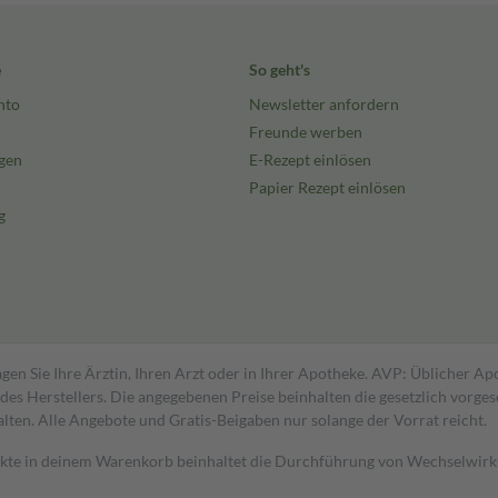
e
So geht's
nto
Newsletter anfordern
Freunde werben
gen
E-Rezept einlösen
Papier Rezept einlösen
g
gen Sie Ihre Ärztin, Ihren Arzt oder in Ihrer Apotheke. AVP: Üblicher A
s Herstellers. Die angegebenen Preise beinhalten die gesetzlich vorgesc
alten. Alle Angebote und Gratis-Beigaben nur solange der Vorrat reicht.
dukte in deinem Warenkorb beinhaltet die Durchführung von Wechselwir