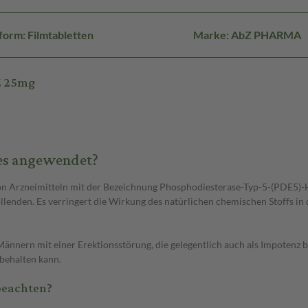
orm: Filmtabletten
Marke: AbZ PHARMA
Z 25mg
 es angewendet?
e von Arzneimitteln mit der Bezeichnung Phosphodiesterase-Typ-5-(PDE5)-
vollenden. Es verringert die Wirkung des natürlichen chemischen Stoffs in
ännern mit einer Erektionsstörung, die gelegentlich auch als Impotenz be
behalten kann.
beachten?