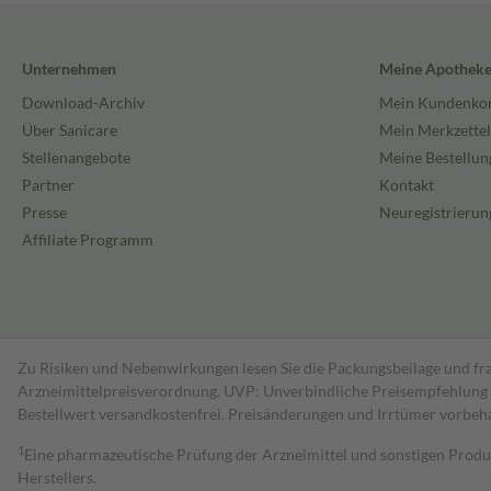
Unternehmen
Meine Apothek
Download-Archiv
Mein Kundenko
Über Sanicare
Mein Merkzettel
Stellenangebote
Meine Bestellun
Partner
Kontakt
Presse
Neuregistrierun
Affiliate Programm
Zu Risiken und Nebenwirkungen lesen Sie die Packungsbeilage und fra
Arzneimittelpreisverordnung. UVP: Unverbindliche Preisempfehlung de
Bestell­wert versand­kosten­frei. Preisänderungen und Irrtümer vorbeh
1
Eine pharmazeutische Prüfung der Arzneimittel und sonstigen Pro
Herstellers.