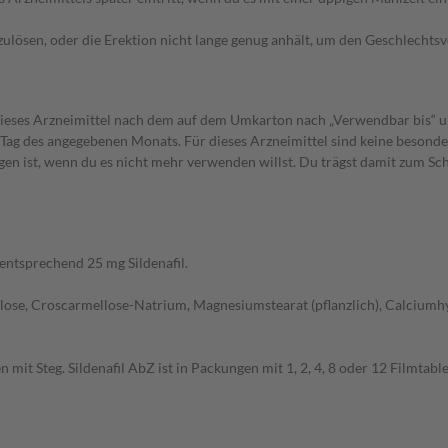
auszulösen, oder die Erektion nicht lange genug anhält, um den Geschlechts
 dieses Arzneimittel nach dem auf dem Umkarton nach „Verwendbar bis“ 
 Tag des angegebenen Monats. Für dieses Arzneimittel sind keine besond
gen ist, wenn du es nicht mehr verwenden willst. Du trägst damit zum Sc
t entsprechend 25 mg Sildenafil.
lose, Croscarmellose-Natrium, Magnesiumstearat (pflanzlich), Calciumhy
n mit Steg. Sildenafil AbZ ist in Packungen mit 1, 2, 4, 8 oder 12 Filmtab