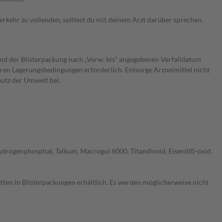
verkehr zu vollenden, solltest du mit deinem Arzt darüber sprechen.
und der Blisterpackung nach „Verw. bis“ angegebenen Verfalldatum
eren Lagerungsbedingungen erforderlich. Entsorge Arzneimittel nicht
hutz der Umwelt bei.
drogenphosphat, Talkum, Macrogol 6000, Titandioxid, Eisen(III)-oxid.
letten in Blisterpackungen erhältlich. Es werden möglicherweise nicht