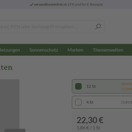
versandkostenfrei
ab 29 € und für E-Rezepte
letzungen
Sonnenschutz
Marken
Themenwelten
tten
Sparti
12 St
(1,86 € 
4 St
(3,81 € 
22,30 €
1,86 € / 1 St