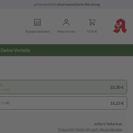
persönliche
pharmazeutische Beratung
Rezept einlösen
Mein Konto
0,00 €
Deine Vorteile
pp
22,30 €
/ 1 St)
15,23 €
/ 1 St)
sofort lieferbar
Preise inkl. MwSt. ggf. zzgl. Versandkosten