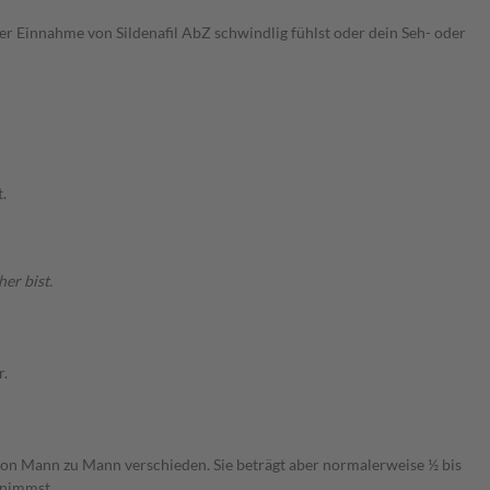
r Einnahme von Sildenafil AbZ schwindlig fühlst oder dein Seh- oder
.
er bist.
r.
st von Mann zu Mann verschieden. Sie beträgt aber normalerweise ½ bis
nnimmst.