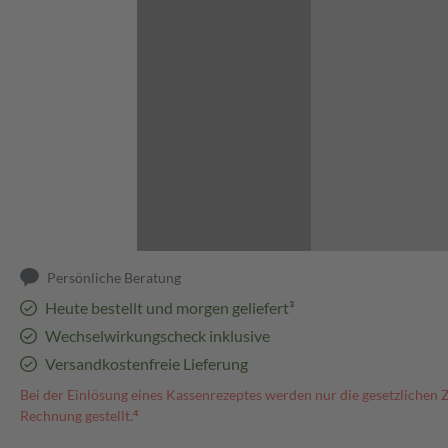
Abbildung kann abweichen
Persönliche Beratung
Heute bestellt und morgen geliefert³
Wechselwirkungscheck inklusive
Versandkostenfreie Lieferung
Bei der Einlösung eines Kassenrezeptes werden nur die gesetzlichen 
Rechnung gestellt.⁴