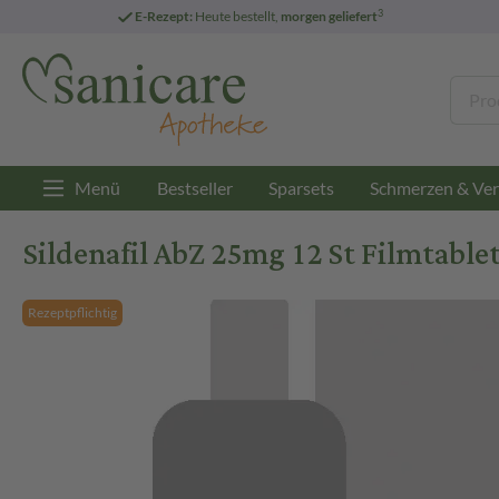
3
E-Rezept:
Heute bestellt,
morgen geliefert
Menü
Bestseller
Sparsets
Schmerzen & Ver
Sildenafil AbZ 25mg 12 St Filmtable
Rezeptpflichtig