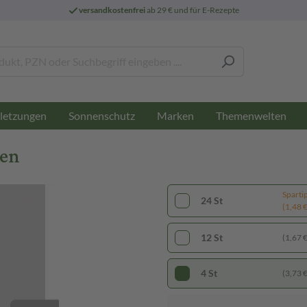
versandkostenfrei
ab 29 € und für E-Rezepte
letzungen
Sonnenschutz
Marken
Themenwelten
ten
Sparti
24 St
(1,48 € 
12 St
(1,67 € 
4 St
(3,73 € 