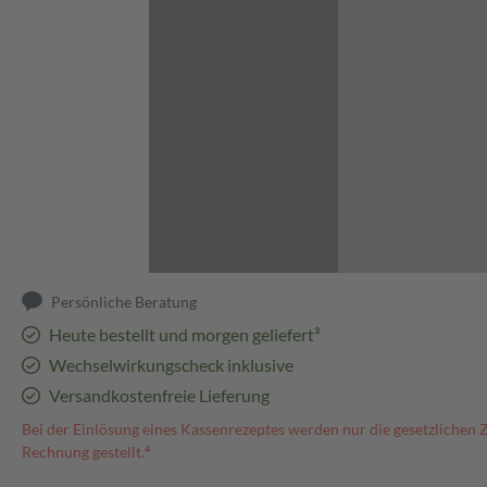
Abbildung kann abweichen
Persönliche Beratung
Heute bestellt und morgen geliefert³
Wechselwirkungscheck inklusive
Versandkostenfreie Lieferung
Bei der Einlösung eines Kassenrezeptes werden nur die gesetzlichen 
Rechnung gestellt.⁴