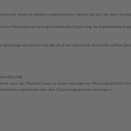
chwindel sowie zu Sehstörungen kommen. Setzen Sie sich bei dem Verda
d älteren Menschen auf eine gewissenhafte Dosierung. Im Zweifelsfalle f
gsbeilage abweichen. Da der Arzt sie individuell abstimmt, sollten Si
len Aktivität
nahme nach der Mahlzeit kann zu einem verzögerten Wirkungseintritt führ
Gesamtdosis reduzieren oder den Dosierungsabstand verlängern.