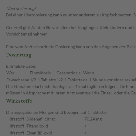
Überdosierung?
Bei einer Überdosierung kann es unter anderem zu Kopfschmerzen, S
Generell gilt: Achten Sie vor allem bei Säuglingen, Kleinkindern un
Vorsichtsmaßnahmen.
Eine vom Arzt verordnete Dosierung kann von den Angaben der Packun
Dosierung
Einmalige Gabe:
Wer
Einzeldosis
Gesamtdosis
Wann
Erwachsene
1/2-1 Tablette
1/2-1 Tablette
ca. 1 Stunde vor einer sexuel
Die Einnahme darf nicht häufiger als 1-mal täglich erfolgen. Die Ein
müssen in Absprache mit Ihrem Arzt eventuell die Einzel- oder die 
Wirkstoffe
Die angegebenen Mengen sind bezogen auf 1 Tablette
Hilfsstoff
Sildenafil citrat
70,24 mg
Hilfsstoff
Titandioxid
+
Hilfsstoff
Eisen(III)-oxid
+