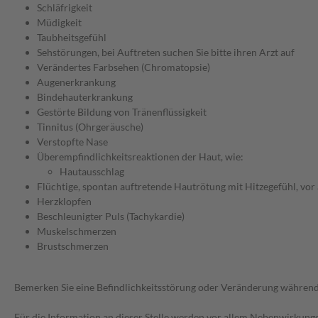
Schläfrigkeit
Müdigkeit
Taubheitsgefühl
Sehstörungen, bei Auftreten suchen Sie bitte ihren Arzt auf
Verändertes Farbsehen (Chromatopsie)
Augenerkrankung
Bindehauterkrankung
Gestörte Bildung von Tränenflüssigkeit
Tinnitus (Ohrgeräusche)
Verstopfte Nase
Überempfindlichkeitsreaktionen der Haut, wie:
Hautausschlag
Flüchtige, spontan auftretende Hautrötung mit Hitzegefühl, vor 
Herzklopfen
Beschleunigter Puls (Tachykardie)
Muskelschmerzen
Brustschmerzen
Bemerken Sie eine Befindlichkeitsstörung oder Veränderung während 
Für die Information an dieser Stelle werden vor allem Nebenwirkunge