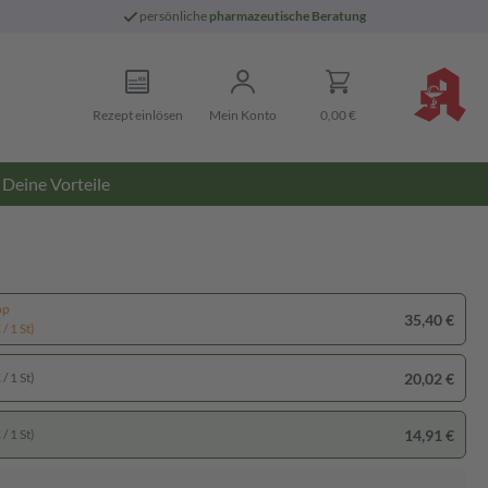
persönliche
pharmazeutische Beratung
Rezept einlösen
Mein Konto
0,00 €
Deine Vorteile
pp
35,40 €
/ 1 St)
20,02 €
/ 1 St)
14,91 €
/ 1 St)