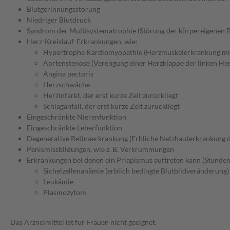
Blutgerinnungsstörung
Niedriger Blutdruck
Syndrom der Multisystematrophie (Störung der körpereigenen B
Herz-Kreislauf-Erkrankungen, wie:
Hypertrophe Kardiomyopathie (Herzmuskelerkrankung mit
Aortenstenose (Verengung einer Herzklappe der linken Her
Angina pectoris
Herzschwäche
Herzinfarkt, der erst kurze Zeit zurückliegt
Schlaganfall, der erst kurze Zeit zurückliegt
Eingeschränkte Nierenfunktion
Eingeschränkte Leberfunktion
Degenerative Retinaerkrankung (Erbliche Netzhauterkrankung 
Penismissbildungen, wie z. B. Verkrümmungen
Erkrankungen bei denen ein Priapismus auftreten kann (Stunden
Sichelzellenanämie (erblich bedingte Blutbildveränderung)
Leukämie
Plasmozytom
Das Arzneimittel ist für Frauen nicht geeignet.