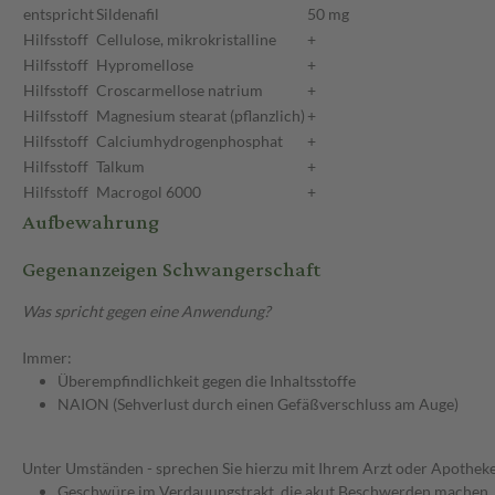
entspricht
Sildenafil
50 mg
Hilfsstoff
Cellulose, mikrokristalline
+
Hilfsstoff
Hypromellose
+
Hilfsstoff
Croscarmellose natrium
+
Hilfsstoff
Magnesium stearat (pflanzlich)
+
Hilfsstoff
Calciumhydrogenphosphat
+
Hilfsstoff
Talkum
+
Hilfsstoff
Macrogol 6000
+
Aufbewahrung
Gegenanzeigen Schwangerschaft
Was spricht gegen eine Anwendung?
Immer:
Überempfindlichkeit gegen die Inhaltsstoffe
NAION (Sehverlust durch einen Gefäßverschluss am Auge)
Unter Umständen - sprechen Sie hierzu mit Ihrem Arzt oder Apotheke
Geschwüre im Verdauungstrakt, die akut Beschwerden machen