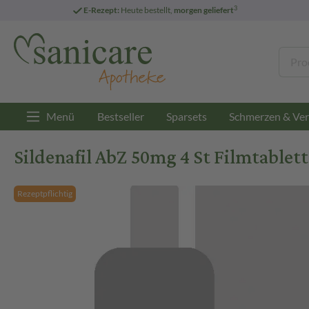
3
E-Rezept:
Heute bestellt,
morgen geliefert
Menü
Bestseller
Sparsets
Schmerzen & Ver
Sildenafil AbZ 50mg 4 St Filmtablet
Rezeptpflichtig