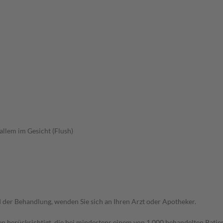
allem im Gesicht (Flush)
der Behandlung, wenden Sie sich an Ihren Arzt oder Apotheker.
n berücksichtigt, die bei mindestens einem von 1.000 behandelten Patien