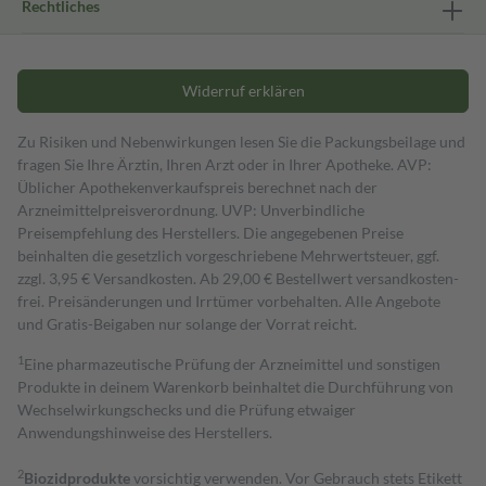
Rechtliches
Widerruf erklären
Zu Risiken und Nebenwirkungen lesen Sie die Packungsbeilage und
fragen Sie Ihre Ärztin, Ihren Arzt oder in Ihrer Apotheke. AVP:
Üblicher Apothekenverkaufspreis berechnet nach der
Arzneimittelpreisverordnung. UVP: Unverbindliche
Preisempfehlung des Herstellers. Die angegebenen Preise
beinhalten die gesetzlich vorgeschriebene Mehrwertsteuer, ggf.
zzgl. 3,95 € Versandkosten. Ab 29,00 € Bestell­wert versand­kosten­
frei. Preisänderungen und Irrtümer vorbehalten. Alle Angebote
und Gratis-Beigaben nur solange der Vorrat reicht.
1
Eine pharmazeutische Prüfung der Arzneimittel und sonstigen
Produkte in deinem Warenkorb beinhaltet die Durchführung von
Wechselwirkungschecks und die Prüfung etwaiger
Anwendungshinweise des Herstellers.
2
Biozidprodukte
vorsichtig verwenden. Vor Gebrauch stets Etikett