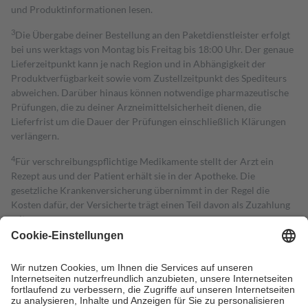
und Produktinformationen lesen.
3
Die Übergabe deiner Bestellung an den Paketdienstleister erfolgt
bei uns werktags von Montag bis Freitag bis 18:00 Uhr. Der genaue
Lieferzeitpunkt kann je nach Region und in Abhängigkeit der
Produktverfügbarkeit sowie vom Zustellzeitpunkt des Spediteurs
abweichen. Darüber hinaus können notwendige pharmazeutische
Prüfungen, die zu deiner Arzneimittelsicherheit dienen, die
Lieferfrist um die Dauer der Prüfungen einschließlich Klärungen
verlängern.
4
Für verschreibungspflichtige Medikamente stellt der Arzt ein
Rezept aus und der Patient erhält sie in der Apotheke. Die
gesetzliche Krankenversicherung übernimmt in der Regel die
Kosten dafür, der Versicherte trägt einen Teil davon als Zuzahlung
mit.
Grundsätzlich leisten Mitglieder Zuzahlungen in Höhe von zehn
Prozent des Abgabepreises,
mindestens
jedoch
fünf Euro
und
höchstens zehn Euro.
Es sind jedoch nie mehr als die tatsächlichen
Kosten der Leistung zu entrichten.
Diese Regeln gelten grundsätzlich auch für Online-Apotheken.
Bei Heilmitteln und häuslicher Krankenpflege beträgt die