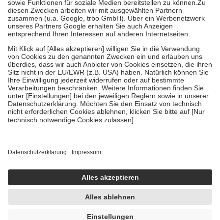
Zuzahlung zehn Prozent der Kosten sowie zehn Euro je
Verordnung.
Um das Engagement der Versicherten für ihre eigene Gesundheit zu
stärken und die besondere Stellung der Familie zu unterstützen,
fallen
keine Zuzahlungen
an bei:
• Kindern und Jugendlichen bis zum vollendeten 18. Lebensjahr
mit Ausnahme der Fahrkosten
• Untersuchungen zur Vorsorge und Früherkennung, die von der
GKV getragen werden
• empfohlenen Schutzimpfungen
• Harn- und Blutteststreifen
Wir nutzen Trusted Shops als unabhängigen Dienstleister für die
Einholung von Bewertungen. Trusted Shops hat Maßnahmen
getroffen, um sicherzustellen, dass es sich um echte Bewertungen
handelt. Mehr Informationen findest du hier:
https://help.etrusted.com/hc/de/articles/4419944605341
Einige Bilder und Inhalte wurden unter Zuhilfenahme künstlicher
Intelligenz erstellt.