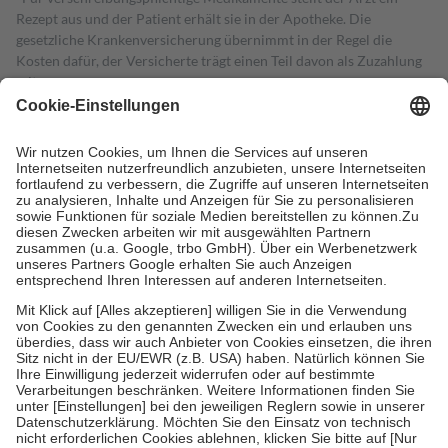
Rezept aus und der Patient erhält sie in der Apotheke. Die
gesetzliche Krankenversicherung übernimmt in der Regel die
Kosten dafür, der Versicherte trägt einen Teil davon als Zuzahlung
mit.
Grundsätzlich leisten Mitglieder Zuzahlungen in Höhe von zehn
Prozent des Abgabepreises,
mindestens
jedoch
fünf Euro
und
höchstens zehn Euro.
Es sind jedoch nie mehr als die tatsächlichen
Kosten der Leistung zu entrichten.
Diese Regeln gelten grundsätzlich auch für Online-Apotheken.
Bei Heilmitteln und häuslicher Krankenpflege beträgt die
Zuzahlung zehn Prozent der Kosten sowie zehn Euro je
Verordnung.
Um das Engagement der Versicherten für ihre eigene Gesundheit zu
stärken und die besondere Stellung der Familie zu unterstützen,
fallen
keine Zuzahlungen
an bei:
• Kindern und Jugendlichen bis zum vollendeten 18. Lebensjahr
mit Ausnahme der Fahrkosten
• Untersuchungen zur Vorsorge und Früherkennung, die von der
GKV getragen werden
• empfohlenen Schutzimpfungen
• Harn- und Blutteststreifen