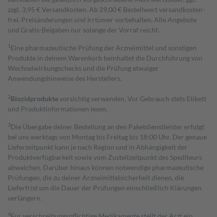
zzgl. 3,95 € Versandkosten. Ab 29,00 € Bestell­wert versand­kosten­
frei. Preisänderungen und Irrtümer vorbehalten. Alle Angebote
und Gratis-Beigaben nur solange der Vorrat reicht.
1
Eine pharmazeutische Prüfung der Arzneimittel und sonstigen
Produkte in deinem Warenkorb beinhaltet die Durchführung von
Wechselwirkungschecks und die Prüfung etwaiger
Anwendungshinweise des Herstellers.
2
Biozidprodukte
vorsichtig verwenden. Vor Gebrauch stets Etikett
und Produktinformationen lesen.
3
Die Übergabe deiner Bestellung an den Paketdienstleister erfolgt
bei uns werktags von Montag bis Freitag bis 18:00 Uhr. Der genaue
Lieferzeitpunkt kann je nach Region und in Abhängigkeit der
Produktverfügbarkeit sowie vom Zustellzeitpunkt des Spediteurs
abweichen. Darüber hinaus können notwendige pharmazeutische
Prüfungen, die zu deiner Arzneimittelsicherheit dienen, die
Lieferfrist um die Dauer der Prüfungen einschließlich Klärungen
verlängern.
4
Für verschreibungspflichtige Medikamente stellt der Arzt ein