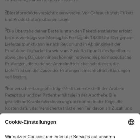
2
Biozidprodukte
vorsichtig verwenden. Vor Gebrauch stets Etikett
und Produktinformationen lesen.
3
Die Übergabe deiner Bestellung an den Paketdienstleister erfolgt
bei uns werktags von Montag bis Freitag bis 18:00 Uhr. Der genaue
Lieferzeitpunkt kann je nach Region und in Abhängigkeit der
Produktverfügbarkeit sowie vom Zustellzeitpunkt des Spediteurs
abweichen. Darüber hinaus können notwendige pharmazeutische
Prüfungen, die zu deiner Arzneimittelsicherheit dienen, die
Lieferfrist um die Dauer der Prüfungen einschließlich Klärungen
verlängern.
4
Für verschreibungspflichtige Medikamente stellt der Arzt ein
Rezept aus und der Patient erhält sie in der Apotheke. Die
gesetzliche Krankenversicherung übernimmt in der Regel die
Kosten dafür, der Versicherte trägt einen Teil davon als Zuzahlung
mit.
Grundsätzlich leisten Mitglieder Zuzahlungen in Höhe von zehn
Prozent des Abgabepreises,
mindestens
jedoch
fünf Euro
und
höchstens zehn Euro.
Es sind jedoch nie mehr als die tatsächlichen