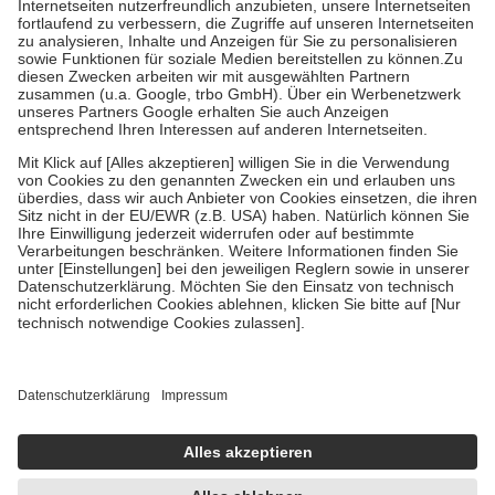
Kosten der Leistung zu entrichten.
Diese Regeln gelten grundsätzlich auch für Online-Apotheken.
Bei Heilmitteln und häuslicher Krankenpflege beträgt die
Zuzahlung zehn Prozent der Kosten sowie zehn Euro je
Verordnung.
Um das Engagement der Versicherten für ihre eigene Gesundheit zu
stärken und die besondere Stellung der Familie zu unterstützen,
fallen
keine Zuzahlungen
an bei:
• Kindern und Jugendlichen bis zum vollendeten 18. Lebensjahr
mit Ausnahme der Fahrkosten
• Untersuchungen zur Vorsorge und Früherkennung, die von der
GKV getragen werden
• empfohlenen Schutzimpfungen
• Harn- und Blutteststreifen
Wir nutzen Trusted Shops als unabhängigen Dienstleister für die
Einholung von Bewertungen. Trusted Shops hat Maßnahmen
getroffen, um sicherzustellen, dass es sich um echte Bewertungen
handelt. Mehr Informationen findest du hier:
https://help.etrusted.com/hc/de/articles/4419944605341
Einige Bilder und Inhalte wurden unter Zuhilfenahme künstlicher