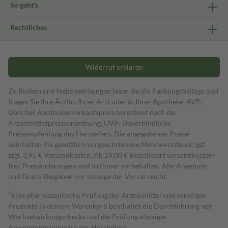
So geht's
Rechtliches
Widerruf erklären
Zu Risiken und Nebenwirkungen lesen Sie die Packungsbeilage und
fragen Sie Ihre Ärztin, Ihren Arzt oder in Ihrer Apotheke. AVP:
Üblicher Apothekenverkaufspreis berechnet nach der
Arzneimittelpreisverordnung. UVP: Unverbindliche
Preisempfehlung des Herstellers. Die angegebenen Preise
beinhalten die gesetzlich vorgeschriebene Mehrwertsteuer, ggf.
zzgl. 3,95 € Versandkosten. Ab 29,00 € Bestell­wert versand­kosten­
frei. Preisänderungen und Irrtümer vorbehalten. Alle Angebote
und Gratis-Beigaben nur solange der Vorrat reicht.
1
Eine pharmazeutische Prüfung der Arzneimittel und sonstigen
Produkte in deinem Warenkorb beinhaltet die Durchführung von
Wechselwirkungschecks und die Prüfung etwaiger
Anwendungshinweise des Herstellers.