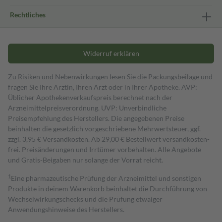
Rechtliches
Widerruf erklären
Zu Risiken und Nebenwirkungen lesen Sie die Packungsbeilage und
fragen Sie Ihre Ärztin, Ihren Arzt oder in Ihrer Apotheke. AVP:
Üblicher Apothekenverkaufspreis berechnet nach der
Arzneimittelpreisverordnung. UVP: Unverbindliche
Preisempfehlung des Herstellers. Die angegebenen Preise
beinhalten die gesetzlich vorgeschriebene Mehrwertsteuer, ggf.
zzgl. 3,95 € Versandkosten. Ab 29,00 € Bestell­wert versand­kosten­
frei. Preisänderungen und Irrtümer vorbehalten. Alle Angebote
und Gratis-Beigaben nur solange der Vorrat reicht.
1
Eine pharmazeutische Prüfung der Arzneimittel und sonstigen
Produkte in deinem Warenkorb beinhaltet die Durchführung von
Wechselwirkungschecks und die Prüfung etwaiger
Anwendungshinweise des Herstellers.