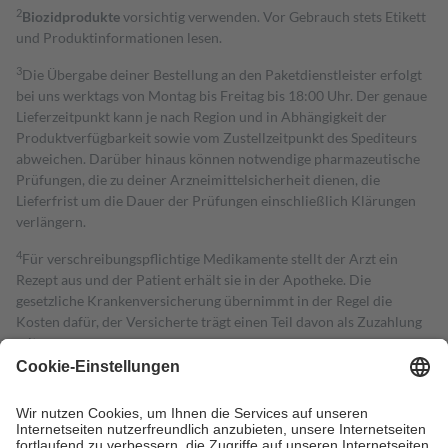
2
Biozidprodukte
vorsichtig verwenden. Vor Gebrauch stets Etikett
und Produktinformationen lesen.
3
Die Übergabe deiner Bestellung an den Paketdienstleister erfolgt
bei uns werktags von Montag bis Freitag bis 18:00 Uhr. Der genaue
Lieferzeitpunkt kann je nach Region und in Abhängigkeit der
Produktverfügbarkeit sowie vom Zustellzeitpunkt des Spediteurs
abweichen. Darüber hinaus können notwendige pharmazeutische
Prüfungen, die zu deiner Arzneimittelsicherheit dienen, die
Lieferfrist um die Dauer der Prüfungen einschließlich Klärungen
verlängern.
4
Für verschreibungspflichtige Medikamente stellt der Arzt ein
Rezept aus und der Patient erhält sie in der Apotheke. Die
gesetzliche Krankenversicherung übernimmt in der Regel die
Kosten dafür, der Versicherte trägt einen Teil davon als Zuzahlung
mit.
Grundsätzlich leisten Mitglieder Zuzahlungen in Höhe von zehn
Prozent des Abgabepreises,
mindestens
jedoch
fünf Euro
und
höchstens zehn Euro.
Es sind jedoch nie mehr als die tatsächlichen
Kosten der Leistung zu entrichten.
Diese Regeln gelten grundsätzlich auch für Online-Apotheken.