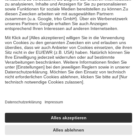
Bei Heilmitteln und häuslicher Krankenpflege beträgt die
Zuzahlung zehn Prozent der Kosten sowie zehn Euro je
Verordnung.
Um das Engagement der Versicherten für ihre eigene Gesundheit zu
stärken und die besondere Stellung der Familie zu unterstützen,
fallen
keine Zuzahlungen
an bei:
• Kindern und Jugendlichen bis zum vollendeten 18. Lebensjahr
mit Ausnahme der Fahrkosten
• Untersuchungen zur Vorsorge und Früherkennung, die von der
GKV getragen werden
• empfohlenen Schutzimpfungen
• Harn- und Blutteststreifen
Wir nutzen Trusted Shops als unabhängigen Dienstleister für die
Einholung von Bewertungen. Trusted Shops hat Maßnahmen
getroffen, um sicherzustellen, dass es sich um echte Bewertungen
handelt. Mehr Informationen findest du hier:
https://help.etrusted.com/hc/de/articles/4419944605341
Einige Bilder und Inhalte wurden unter Zuhilfenahme künstlicher
Intelligenz erstellt.