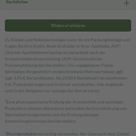
Rechtliches
Widerruf erklären
Zu Risiken und Nebenwirkungen lesen Sie die Packungsbeilage und
fragen Sie Ihre Ärztin, Ihren Arzt oder in Ihrer Apotheke. AVP:
Üblicher Apothekenverkaufspreis berechnet nach der
Arzneimittelpreisverordnung. UVP: Unverbindliche
Preisempfehlung des Herstellers. Die angegebenen Preise
beinhalten die gesetzlich vorgeschriebene Mehrwertsteuer, ggf.
zzgl. 3,95 € Versandkosten. Ab 29,00 € Bestell­wert versand­kosten­
frei. Preisänderungen und Irrtümer vorbehalten. Alle Angebote
und Gratis-Beigaben nur solange der Vorrat reicht.
1
Eine pharmazeutische Prüfung der Arzneimittel und sonstigen
Produkte in deinem Warenkorb beinhaltet die Durchführung von
Wechselwirkungschecks und die Prüfung etwaiger
Anwendungshinweise des Herstellers.
2
Biozidprodukte
vorsichtig verwenden. Vor Gebrauch stets Etikett