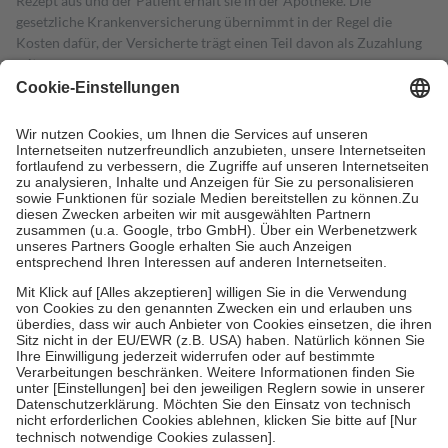
Rezept aus und der Patient erhält sie in der Apotheke. Die
gesetzliche Krankenversicherung übernimmt in der Regel die
Kosten dafür, der Versicherte trägt einen Teil davon als Zuzahlung
mit.
Grundsätzlich leisten Mitglieder Zuzahlungen in Höhe von zehn
Prozent des Abgabepreises,
mindestens
jedoch
fünf Euro
und
höchstens zehn Euro.
Es sind jedoch nie mehr als die tatsächlichen
Kosten der Leistung zu entrichten.
Diese Regeln gelten grundsätzlich auch für Online-Apotheken.
Bei Heilmitteln und häuslicher Krankenpflege beträgt die
Zuzahlung zehn Prozent der Kosten sowie zehn Euro je
Verordnung.
Um das Engagement der Versicherten für ihre eigene Gesundheit zu
stärken und die besondere Stellung der Familie zu unterstützen,
fallen
keine Zuzahlungen
an bei:
• Kindern und Jugendlichen bis zum vollendeten 18. Lebensjahr
mit Ausnahme der Fahrkosten
• Untersuchungen zur Vorsorge und Früherkennung, die von der
GKV getragen werden
• empfohlenen Schutzimpfungen
• Harn- und Blutteststreifen