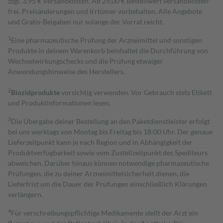
zzgl. 3,95 € Versandkosten. Ab 29,00 € Bestell­wert versand­kosten­
frei. Preisänderungen und Irrtümer vorbehalten. Alle Angebote
und Gratis-Beigaben nur solange der Vorrat reicht.
1
Eine pharmazeutische Prüfung der Arzneimittel und sonstigen
Produkte in deinem Warenkorb beinhaltet die Durchführung von
Wechselwirkungschecks und die Prüfung etwaiger
Anwendungshinweise des Herstellers.
2
Biozidprodukte
vorsichtig verwenden. Vor Gebrauch stets Etikett
und Produktinformationen lesen.
3
Die Übergabe deiner Bestellung an den Paketdienstleister erfolgt
bei uns werktags von Montag bis Freitag bis 18:00 Uhr. Der genaue
Lieferzeitpunkt kann je nach Region und in Abhängigkeit der
Produktverfügbarkeit sowie vom Zustellzeitpunkt des Spediteurs
abweichen. Darüber hinaus können notwendige pharmazeutische
Prüfungen, die zu deiner Arzneimittelsicherheit dienen, die
Lieferfrist um die Dauer der Prüfungen einschließlich Klärungen
verlängern.
4
Für verschreibungspflichtige Medikamente stellt der Arzt ein