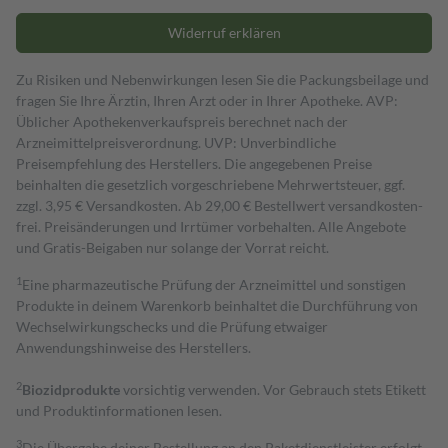
Widerruf erklären
Zu Risiken und Nebenwirkungen lesen Sie die Packungsbeilage und
fragen Sie Ihre Ärztin, Ihren Arzt oder in Ihrer Apotheke. AVP:
Üblicher Apothekenverkaufspreis berechnet nach der
Arzneimittelpreisverordnung. UVP: Unverbindliche
Preisempfehlung des Herstellers. Die angegebenen Preise
beinhalten die gesetzlich vorgeschriebene Mehrwertsteuer, ggf.
zzgl. 3,95 € Versandkosten. Ab 29,00 € Bestell­wert versand­kosten­
frei. Preisänderungen und Irrtümer vorbehalten. Alle Angebote
und Gratis-Beigaben nur solange der Vorrat reicht.
1
Eine pharmazeutische Prüfung der Arzneimittel und sonstigen
Produkte in deinem Warenkorb beinhaltet die Durchführung von
Wechselwirkungschecks und die Prüfung etwaiger
Anwendungshinweise des Herstellers.
2
Biozidprodukte
vorsichtig verwenden. Vor Gebrauch stets Etikett
und Produktinformationen lesen.
3
Die Übergabe deiner Bestellung an den Paketdienstleister erfolgt