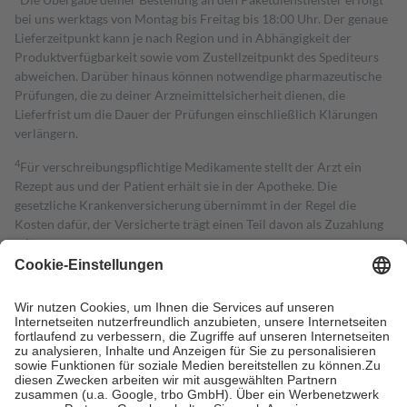
bei uns werktags von Montag bis Freitag bis 18:00 Uhr. Der genaue
Lieferzeitpunkt kann je nach Region und in Abhängigkeit der
Produktverfügbarkeit sowie vom Zustellzeitpunkt des Spediteurs
abweichen. Darüber hinaus können notwendige pharmazeutische
Prüfungen, die zu deiner Arzneimittelsicherheit dienen, die
Lieferfrist um die Dauer der Prüfungen einschließlich Klärungen
verlängern.
4
Für verschreibungspflichtige Medikamente stellt der Arzt ein
Rezept aus und der Patient erhält sie in der Apotheke. Die
gesetzliche Krankenversicherung übernimmt in der Regel die
Kosten dafür, der Versicherte trägt einen Teil davon als Zuzahlung
mit.
Grundsätzlich leisten Mitglieder Zuzahlungen in Höhe von zehn
Prozent des Abgabepreises,
mindestens
jedoch
fünf Euro
und
höchstens zehn Euro.
Es sind jedoch nie mehr als die tatsächlichen
Kosten der Leistung zu entrichten.
Diese Regeln gelten grundsätzlich auch für Online-Apotheken.
Bei Heilmitteln und häuslicher Krankenpflege beträgt die
Zuzahlung zehn Prozent der Kosten sowie zehn Euro je
Verordnung.