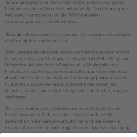
1
Eine pharmazeutische Prüfung der Arzneimittel und sonstigen
Produkte in deinem Warenkorb beinhaltet die Durchführung von
Wechselwirkungschecks und die Prüfung etwaiger
Anwendungshinweise des Herstellers.
2
Biozidprodukte
vorsichtig verwenden. Vor Gebrauch stets Etikett
und Produktinformationen lesen.
3
Die Übergabe deiner Bestellung an den Paketdienstleister erfolgt
bei uns werktags von Montag bis Freitag bis 18:00 Uhr. Der genaue
Lieferzeitpunkt kann je nach Region und in Abhängigkeit der
Produktverfügbarkeit sowie vom Zustellzeitpunkt des Spediteurs
abweichen. Darüber hinaus können notwendige pharmazeutische
Prüfungen, die zu deiner Arzneimittelsicherheit dienen, die
Lieferfrist um die Dauer der Prüfungen einschließlich Klärungen
verlängern.
4
Für verschreibungspflichtige Medikamente stellt der Arzt ein
Rezept aus und der Patient erhält sie in der Apotheke. Die
gesetzliche Krankenversicherung übernimmt in der Regel die
Kosten dafür, der Versicherte trägt einen Teil davon als Zuzahlung
mit.