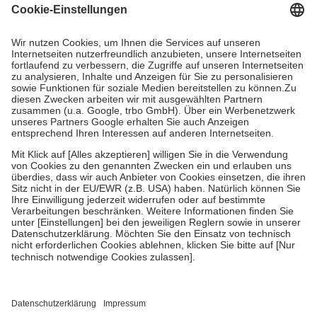
Grundsätzlich leisten Mitglieder Zuzahlungen in Höhe von zehn
Prozent des Abgabepreises,
mindestens
jedoch
fünf Euro
und
höchstens zehn Euro.
Es sind jedoch nie mehr als die tatsächlichen
Kosten der Leistung zu entrichten.
Diese Regeln gelten grundsätzlich auch für Online-Apotheken.
Bei Heilmitteln und häuslicher Krankenpflege beträgt die
Zuzahlung zehn Prozent der Kosten sowie zehn Euro je
Verordnung.
Um das Engagement der Versicherten für ihre eigene Gesundheit zu
stärken und die besondere Stellung der Familie zu unterstützen,
fallen
keine Zuzahlungen
an bei:
• Kindern und Jugendlichen bis zum vollendeten 18. Lebensjahr
mit Ausnahme der Fahrkosten
• Untersuchungen zur Vorsorge und Früherkennung, die von der
GKV getragen werden
• empfohlenen Schutzimpfungen
• Harn- und Blutteststreifen
Wir nutzen Trusted Shops als unabhängigen Dienstleister für die
Einholung von Bewertungen. Trusted Shops hat Maßnahmen
getroffen, um sicherzustellen, dass es sich um echte Bewertungen
handelt. Mehr Informationen findest du hier: