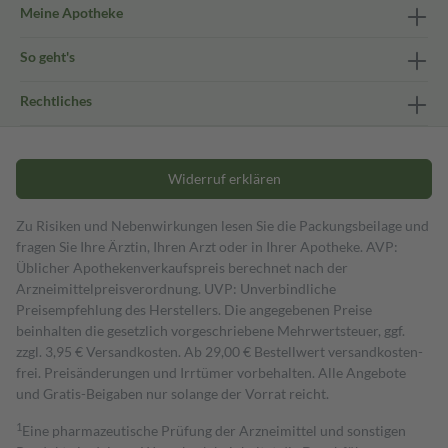
Meine Apotheke
So geht's
Rechtliches
Widerruf erklären
Zu Risiken und Nebenwirkungen lesen Sie die Packungsbeilage und
fragen Sie Ihre Ärztin, Ihren Arzt oder in Ihrer Apotheke. AVP:
Üblicher Apothekenverkaufspreis berechnet nach der
Arzneimittelpreisverordnung. UVP: Unverbindliche
Preisempfehlung des Herstellers. Die angegebenen Preise
beinhalten die gesetzlich vorgeschriebene Mehrwertsteuer, ggf.
zzgl. 3,95 € Versandkosten. Ab 29,00 € Bestell­wert versand­kosten­
frei. Preisänderungen und Irrtümer vorbehalten. Alle Angebote
und Gratis-Beigaben nur solange der Vorrat reicht.
1
Eine pharmazeutische Prüfung der Arzneimittel und sonstigen