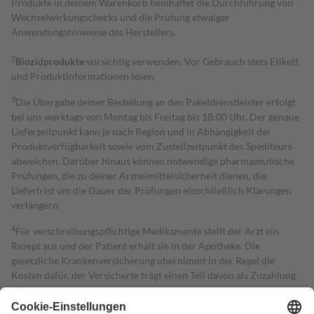
Produkte in deinem Warenkorb beinhaltet die Durchführung von
Wechselwirkungschecks und die Prüfung etwaiger
Anwendungshinweise des Herstellers.
2
Biozidprodukte
vorsichtig verwenden. Vor Gebrauch stets Etikett
und Produktinformationen lesen.
3
Die Übergabe deiner Bestellung an den Paketdienstleister erfolgt
bei uns werktags von Montag bis Freitag bis 18:00 Uhr. Der genaue
Lieferzeitpunkt kann je nach Region und in Abhängigkeit der
Produktverfügbarkeit sowie vom Zustellzeitpunkt des Spediteurs
abweichen. Darüber hinaus können notwendige pharmazeutische
Prüfungen, die zu deiner Arzneimittelsicherheit dienen, die
Lieferfrist um die Dauer der Prüfungen einschließlich Klärungen
verlängern.
4
Für verschreibungspflichtige Medikamente stellt der Arzt ein
Rezept aus und der Patient erhält sie in der Apotheke. Die
gesetzliche Krankenversicherung übernimmt in der Regel die
Kosten dafür, der Versicherte trägt einen Teil davon als Zuzahlung
mit.
Grundsätzlich leisten Mitglieder Zuzahlungen in Höhe von zehn