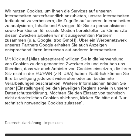
Prozent des Abgabepreises,
mindestens
jedoch
fünf Euro
und
höchstens zehn Euro.
Es sind jedoch nie mehr als die tatsächlichen
Kosten der Leistung zu entrichten.
Diese Regeln gelten grundsätzlich auch für Online-Apotheken.
Bei Heilmitteln und häuslicher Krankenpflege beträgt die
Zuzahlung zehn Prozent der Kosten sowie zehn Euro je
Verordnung.
Um das Engagement der Versicherten für ihre eigene Gesundheit zu
stärken und die besondere Stellung der Familie zu unterstützen,
fallen
keine Zuzahlungen
an bei:
• Kindern und Jugendlichen bis zum vollendeten 18. Lebensjahr
mit Ausnahme der Fahrkosten
• Untersuchungen zur Vorsorge und Früherkennung, die von der
GKV getragen werden
• empfohlenen Schutzimpfungen
• Harn- und Blutteststreifen
Wir nutzen Trusted Shops als unabhängigen Dienstleister für die
Einholung von Bewertungen. Trusted Shops hat Maßnahmen
getroffen, um sicherzustellen, dass es sich um echte Bewertungen
handelt. Mehr Informationen findest du hier:
https://help.etrusted.com/hc/de/articles/4419944605341