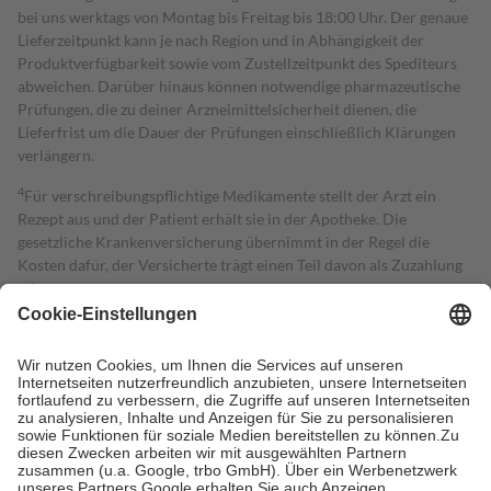
bei uns werktags von Montag bis Freitag bis 18:00 Uhr. Der genaue
Lieferzeitpunkt kann je nach Region und in Abhängigkeit der
Produktverfügbarkeit sowie vom Zustellzeitpunkt des Spediteurs
abweichen. Darüber hinaus können notwendige pharmazeutische
Prüfungen, die zu deiner Arzneimittelsicherheit dienen, die
Lieferfrist um die Dauer der Prüfungen einschließlich Klärungen
verlängern.
4
Für verschreibungspflichtige Medikamente stellt der Arzt ein
Rezept aus und der Patient erhält sie in der Apotheke. Die
gesetzliche Krankenversicherung übernimmt in der Regel die
Kosten dafür, der Versicherte trägt einen Teil davon als Zuzahlung
mit.
Grundsätzlich leisten Mitglieder Zuzahlungen in Höhe von zehn
Prozent des Abgabepreises,
mindestens
jedoch
fünf Euro
und
höchstens zehn Euro.
Es sind jedoch nie mehr als die tatsächlichen
Kosten der Leistung zu entrichten.
Diese Regeln gelten grundsätzlich auch für Online-Apotheken.
Bei Heilmitteln und häuslicher Krankenpflege beträgt die
Zuzahlung zehn Prozent der Kosten sowie zehn Euro je
Verordnung.