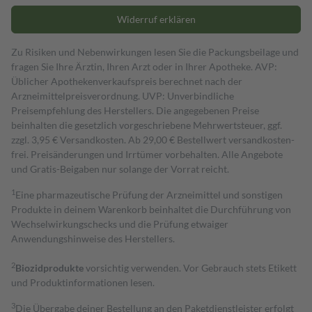
Widerruf erklären
Zu Risiken und Nebenwirkungen lesen Sie die Packungsbeilage und
fragen Sie Ihre Ärztin, Ihren Arzt oder in Ihrer Apotheke. AVP:
Üblicher Apothekenverkaufspreis berechnet nach der
Arzneimittelpreisverordnung. UVP: Unverbindliche
Preisempfehlung des Herstellers. Die angegebenen Preise
beinhalten die gesetzlich vorgeschriebene Mehrwertsteuer, ggf.
zzgl. 3,95 € Versandkosten. Ab 29,00 € Bestell­wert versand­kosten­
frei. Preisänderungen und Irrtümer vorbehalten. Alle Angebote
und Gratis-Beigaben nur solange der Vorrat reicht.
1
Eine pharmazeutische Prüfung der Arzneimittel und sonstigen
Produkte in deinem Warenkorb beinhaltet die Durchführung von
Wechselwirkungschecks und die Prüfung etwaiger
Anwendungshinweise des Herstellers.
2
Biozidprodukte
vorsichtig verwenden. Vor Gebrauch stets Etikett
und Produktinformationen lesen.
3
Die Übergabe deiner Bestellung an den Paketdienstleister erfolgt