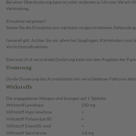
Bei einer Überdosierung kann es unter anderem zu Unruhe, Verwirrth
Verbindung.
Einnahme vergessen?
Setzen Sie die Einnahme zum nächsten vorgeschriebenen Zeitpunkt gan
Generell gilt: Achten Sie vor allem bei Säuglingen, Kleinkindern un
Vorsichtsmaßnahmen.
Eine vom Arzt verordnete Dosierung kann von den Angaben der Packun
Dosierung
Da die Dosierung des Arzneimittels von verschiedenen Faktoren abhäng
Wirkstoffe
Die angegebenen Mengen sind bezogen auf 1 Tablette
Wirkstoff
Levodopa
100 mg
Hilfsstoff
Hypromellose
+
Hilfsstoff
Polysorbat 80
+
Hilfsstoff
Eisen(III)-oxid
+
Hilfsstoff
Saccharose
1,6 mg