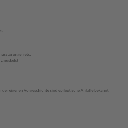
r:
musstörungen etc.
rzmuskels)
n der eigenen Vorgeschichte sind epileptische Anfälle bekannt