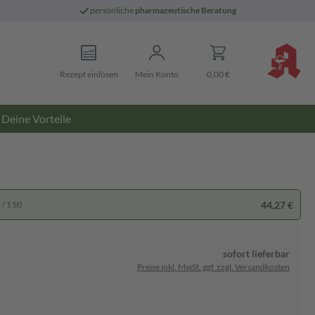
persönliche
pharmazeutische Beratung
Rezept einlösen
Mein Konto
0,00 €
Deine Vorteile
44,27 €
/ 1 St)
sofort lieferbar
Preise inkl. MwSt. ggf. zzgl. Versandkosten