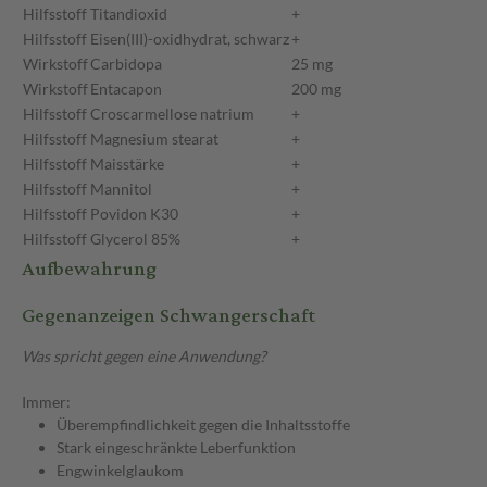
Hilfsstoff
Titandioxid
+
Hilfsstoff
Eisen(III)-oxidhydrat, schwarz
+
Wirkstoff
Carbidopa
25 mg
Wirkstoff
Entacapon
200 mg
Hilfsstoff
Croscarmellose natrium
+
Hilfsstoff
Magnesium stearat
+
Hilfsstoff
Maisstärke
+
Hilfsstoff
Mannitol
+
Hilfsstoff
Povidon K30
+
Hilfsstoff
Glycerol 85%
+
Aufbewahrung
Gegenanzeigen Schwangerschaft
Was spricht gegen eine Anwendung?
Immer:
Überempfindlichkeit gegen die Inhaltsstoffe
Stark eingeschränkte Leberfunktion
Engwinkelglaukom