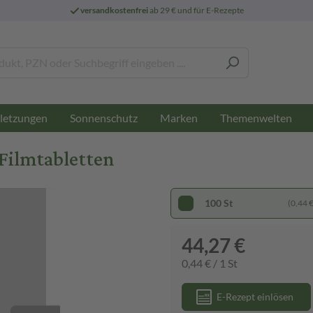
versandkostenfrei
ab 29 € und für E-Rezepte
letzungen
Sonnenschutz
Marken
Themenwelten
Filmtabletten
100 St
(0,44 € 
44,27 €
0,44 € / 1 St
E-Rezept einlösen