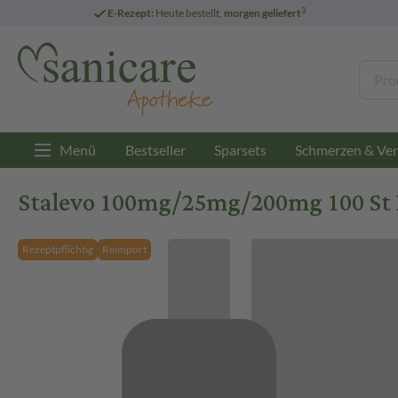
3
E-Rezept:
Heute bestellt,
morgen geliefert
Menü
Bestseller
Sparsets
Schmerzen & Ver
Stalevo 100mg/25mg/200mg 100 St 
Rezeptpflichtig
Reimport