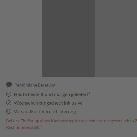
Abbildung kann abweichen
Persönliche Beratung
Heute bestellt und morgen geliefert³
Wechselwirkungscheck inklusive
Versandkostenfreie Lieferung
Bei der Einlösung eines Kassenrezeptes werden nur die gesetzlichen 
Rechnung gestellt.⁴