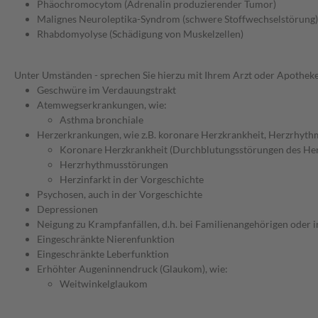
Phäochromocytom (Adrenalin produzierender Tumor)
Malignes Neuroleptika-Syndrom (schwere Stoffwechselstörung)
Rhabdomyolyse (Schädigung von Muskelzellen)
Unter Umständen - sprechen Sie hierzu mit Ihrem Arzt oder Apotheke
Geschwüre im Verdauungstrakt
Atemwegserkrankungen, wie:
Asthma bronchiale
Herzerkrankungen, wie z.B. koronare Herzkrankheit, Herzrhyth
Koronare Herzkrankheit (Durchblutungsstörungen des He
Herzrhythmusstörungen
Herzinfarkt in der Vorgeschichte
Psychosen, auch in der Vorgeschichte
Depressionen
Neigung zu Krampfanfällen, d.h. bei Familienangehörigen oder i
Eingeschränkte Nierenfunktion
Eingeschränkte Leberfunktion
Erhöhter Augeninnendruck (Glaukom), wie:
Weitwinkelglaukom