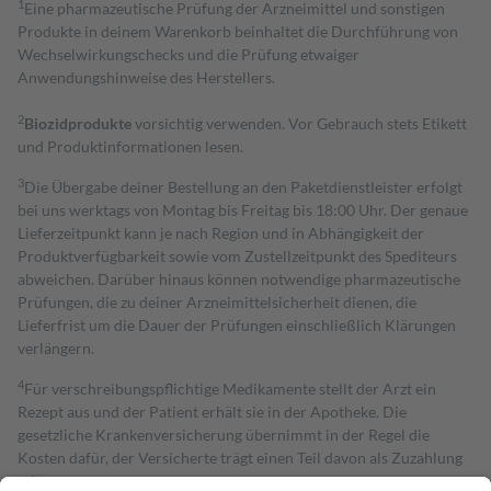
1
Eine pharmazeutische Prüfung der Arzneimittel und sonstigen
Produkte in deinem Warenkorb beinhaltet die Durchführung von
Wechselwirkungschecks und die Prüfung etwaiger
Anwendungshinweise des Herstellers.
2
Biozidprodukte
vorsichtig verwenden. Vor Gebrauch stets Etikett
und Produktinformationen lesen.
3
Die Übergabe deiner Bestellung an den Paketdienstleister erfolgt
bei uns werktags von Montag bis Freitag bis 18:00 Uhr. Der genaue
Lieferzeitpunkt kann je nach Region und in Abhängigkeit der
Produktverfügbarkeit sowie vom Zustellzeitpunkt des Spediteurs
abweichen. Darüber hinaus können notwendige pharmazeutische
Prüfungen, die zu deiner Arzneimittelsicherheit dienen, die
Lieferfrist um die Dauer der Prüfungen einschließlich Klärungen
verlängern.
4
Für verschreibungspflichtige Medikamente stellt der Arzt ein
Rezept aus und der Patient erhält sie in der Apotheke. Die
gesetzliche Krankenversicherung übernimmt in der Regel die
Kosten dafür, der Versicherte trägt einen Teil davon als Zuzahlung
mit.