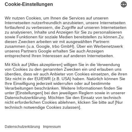
Grundsätzlich leisten Mitglieder Zuzahlungen in Höhe von zehn
Prozent des Abgabepreises,
mindestens
jedoch
fünf Euro
und
höchstens zehn Euro.
Es sind jedoch nie mehr als die tatsächlichen
Kosten der Leistung zu entrichten.
Diese Regeln gelten grundsätzlich auch für Online-Apotheken.
Bei Heilmitteln und häuslicher Krankenpflege beträgt die
Zuzahlung zehn Prozent der Kosten sowie zehn Euro je
Verordnung.
Um das Engagement der Versicherten für ihre eigene Gesundheit zu
stärken und die besondere Stellung der Familie zu unterstützen,
fallen
keine Zuzahlungen
an bei:
• Kindern und Jugendlichen bis zum vollendeten 18. Lebensjahr
mit Ausnahme der Fahrkosten
• Untersuchungen zur Vorsorge und Früherkennung, die von der
GKV getragen werden
• empfohlenen Schutzimpfungen
• Harn- und Blutteststreifen
Wir nutzen Trusted Shops als unabhängigen Dienstleister für die
Einholung von Bewertungen. Trusted Shops hat Maßnahmen
getroffen, um sicherzustellen, dass es sich um echte Bewertungen
handelt. Mehr Informationen findest du hier: