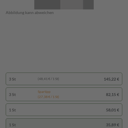
Abbildung kann abweichen
3 St
145,22 €
(48,41 € / 1 St)
Spartipp
3 St
82,15 €
(27,38 € / 1 St)
1 St
58,01 €
1 St
35,89 €