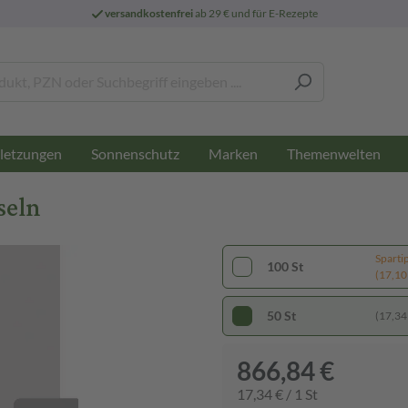
versandkostenfrei
ab 29 € und für E-Rezepte
letzungen
Sonnenschutz
Marken
Themenwelten
seln
Sparti
100 St
(17,10 
50 St
(17,34 
866,84 €
17,34 € / 1 St