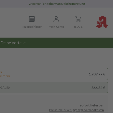
persönliche
pharmazeutische Beratung
Rezept einlösen
Mein Konto
0,00 €
Deine Vorteile
pp
1.709,77 €
€ / 1 St)
866,84 €
€ / 1 St)
sofort lieferbar
Preise inkl. MwSt. ggf. zzgl. Versandkosten