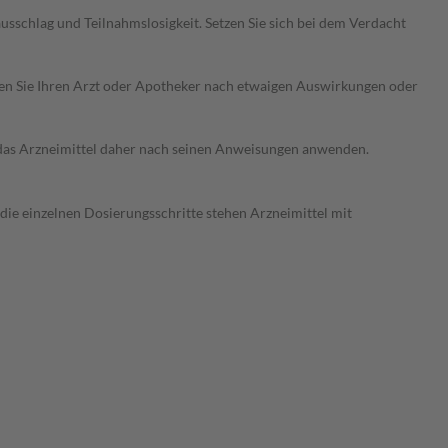
sschlag und Teilnahmslosigkeit. Setzen Sie sich bei dem Verdacht
ragen Sie Ihren Arzt oder Apotheker nach etwaigen Auswirkungen oder
e das Arzneimittel daher nach seinen Anweisungen anwenden.
 die einzelnen Dosierungsschritte stehen Arzneimittel mit