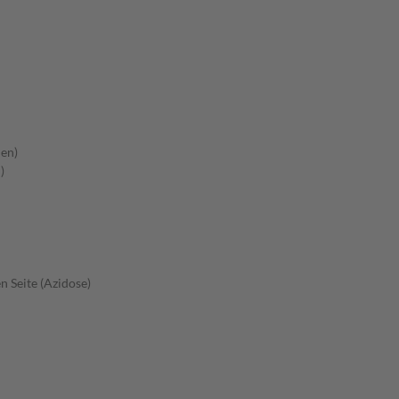
en)
)
 Seite (Azidose)