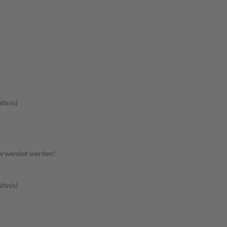
ltnis)
verwendet werden!
ltnis)