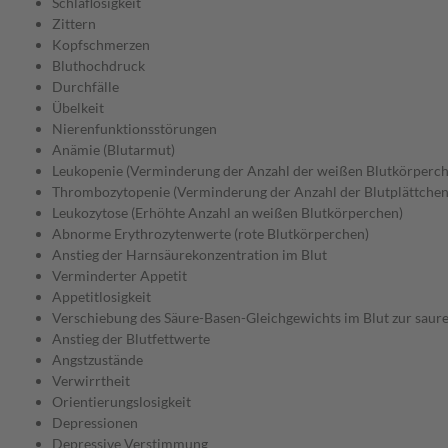
Schlaflosigkeit
Zittern
Kopfschmerzen
Bluthochdruck
Durchfälle
Übelkeit
Nierenfunktionsstörungen
Anämie (Blutarmut)
Leukopenie (Verminderung der Anzahl der weißen Blutkörperch
Thrombozytopenie (Verminderung der Anzahl der Blutplättchen
Leukozytose (Erhöhte Anzahl an weißen Blutkörperchen)
Abnorme Erythrozytenwerte (rote Blutkörperchen)
Anstieg der Harnsäurekonzentration im Blut
Verminderter Appetit
Appetitlosigkeit
Verschiebung des Säure-Basen-Gleichgewichts im Blut zur sauren
Anstieg der Blutfettwerte
Angstzustände
Verwirrtheit
Orientierungslosigkeit
Depressionen
Depressive Verstimmung