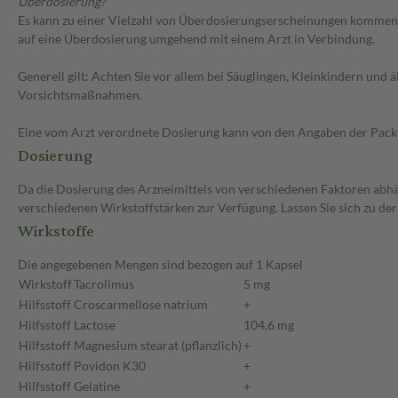
Überdosierung?
Es kann zu einer Vielzahl von Überdosierungserscheinungen kommen, 
auf eine Überdosierung umgehend mit einem Arzt in Verbindung.
Generell gilt: Achten Sie vor allem bei Säuglingen, Kleinkindern un
Vorsichtsmaßnahmen.
Eine vom Arzt verordnete Dosierung kann von den Angaben der Packun
Dosierung
Da die Dosierung des Arzneimittels von verschiedenen Faktoren abhäng
verschiedenen Wirkstoffstärken zur Verfügung. Lassen Sie sich zu de
Wirkstoffe
Die angegebenen Mengen sind bezogen auf 1 Kapsel
Wirkstoff
Tacrolimus
5 mg
Hilfsstoff
Croscarmellose natrium
+
Hilfsstoff
Lactose
104,6 mg
Hilfsstoff
Magnesium stearat (pflanzlich)
+
Hilfsstoff
Povidon K30
+
Hilfsstoff
Gelatine
+