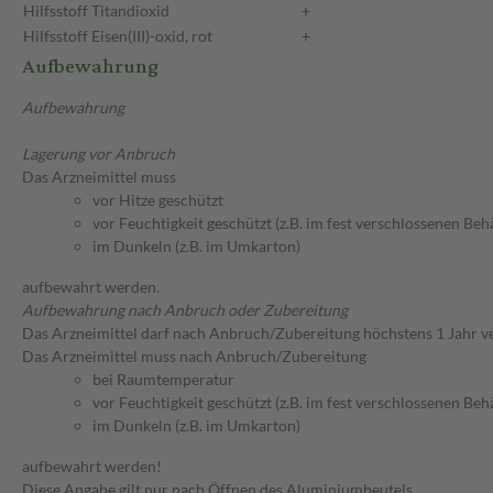
Hilfsstoff
Titandioxid
+
Hilfsstoff
Eisen(III)-oxid, rot
+
Aufbewahrung
Aufbewahrung
Lagerung vor Anbruch
Das Arzneimittel muss
vor Hitze geschützt
vor Feuchtigkeit geschützt (z.B. im fest verschlossenen Behä
im Dunkeln (z.B. im Umkarton)
aufbewahrt werden.
Aufbewahrung nach Anbruch oder Zubereitung
Das Arzneimittel darf nach Anbruch/Zubereitung höchstens 1 Jahr 
Das Arzneimittel muss nach Anbruch/Zubereitung
bei Raumtemperatur
vor Feuchtigkeit geschützt (z.B. im fest verschlossenen Behä
im Dunkeln (z.B. im Umkarton)
aufbewahrt werden!
Diese Angabe gilt nur nach Öffnen des Aluminiumbeutels.