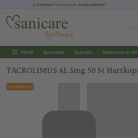
3
E-Rezept:
Heute bestellt,
morgen geliefert
Menü
Bestseller
Sparsets
Schmerzen & Ver
TACROLIMUS AL 5mg 50 St Hartkap
Rezeptpflichtig