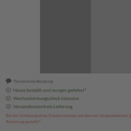
Abbildung kann abweichen
Persönliche Beratung
Heute bestellt und morgen geliefert³
Wechselwirkungscheck inklusive
Versandkostenfreie Lieferung
Bei der Einlösung eines Kassenrezeptes werden nur die gesetzlichen 
Rechnung gestellt.⁴