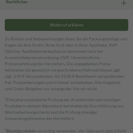
Rechtliches
Widerruf erklären
Zu Risiken und Nebenwirkungen lesen Sie die Packungsbeilage und
fragen Sie Ihre Ärztin, Ihren Arzt oder in Ihrer Apotheke. AVP:
Üblicher Apothekenverkaufspreis berechnet nach der
Arzneimittelpreisverordnung. UVP: Unverbindliche
Preisempfehlung des Herstellers. Die angegebenen Preise
beinhalten die gesetzlich vorgeschriebene Mehrwertsteuer, ggf.
zzgl. 3,95 € Versandkosten. Ab 29,00 € Bestell­wert versand­kosten­
frei. Preisänderungen und Irrtümer vorbehalten. Alle Angebote
und Gratis-Beigaben nur solange der Vorrat reicht.
1
Eine pharmazeutische Prüfung der Arzneimittel und sonstigen
Produkte in deinem Warenkorb beinhaltet die Durchführung von
Wechselwirkungschecks und die Prüfung etwaiger
Anwendungshinweise des Herstellers.
2
Biozidprodukte
vorsichtig verwenden. Vor Gebrauch stets Etikett