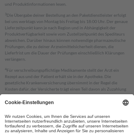
und Produktinformationen lesen.
3
Die Übergabe deiner Bestellung an den Paketdienstleister erfolgt
bei uns werktags von Montag bis Freitag bis 18:00 Uhr. Der genaue
Lieferzeitpunkt kann je nach Region und in Abhängigkeit der
Produktverfügbarkeit sowie vom Zustellzeitpunkt des Spediteurs
abweichen. Darüber hinaus können notwendige pharmazeutische
Prüfungen, die zu deiner Arzneimittelsicherheit dienen, die
Lieferfrist um die Dauer der Prüfungen einschließlich Klärungen
verlängern.
4
Für verschreibungspflichtige Medikamente stellt der Arzt ein
Rezept aus und der Patient erhält sie in der Apotheke. Die
gesetzliche Krankenversicherung übernimmt in der Regel die
Kosten dafür, der Versicherte trägt einen Teil davon als Zuzahlung
mit.
Grundsätzlich leisten Mitglieder Zuzahlungen in Höhe von zehn
Prozent des Abgabepreises,
mindestens
jedoch
fünf Euro
und
höchstens zehn Euro.
Es sind jedoch nie mehr als die tatsächlichen
Kosten der Leistung zu entrichten.
Diese Regeln gelten grundsätzlich auch für Online-Apotheken.
Bei Heilmitteln und häuslicher Krankenpflege beträgt die