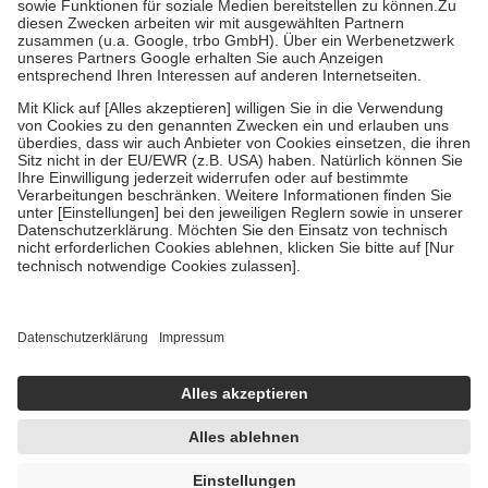
Zuzahlung zehn Prozent der Kosten sowie zehn Euro je
Verordnung.
Um das Engagement der Versicherten für ihre eigene Gesundheit zu
stärken und die besondere Stellung der Familie zu unterstützen,
fallen
keine Zuzahlungen
an bei:
• Kindern und Jugendlichen bis zum vollendeten 18. Lebensjahr
mit Ausnahme der Fahrkosten
• Untersuchungen zur Vorsorge und Früherkennung, die von der
GKV getragen werden
• empfohlenen Schutzimpfungen
• Harn- und Blutteststreifen
Wir nutzen Trusted Shops als unabhängigen Dienstleister für die
Einholung von Bewertungen. Trusted Shops hat Maßnahmen
getroffen, um sicherzustellen, dass es sich um echte Bewertungen
handelt. Mehr Informationen findest du hier:
https://help.etrusted.com/hc/de/articles/4419944605341
Einige Bilder und Inhalte wurden unter Zuhilfenahme künstlicher
Intelligenz erstellt.