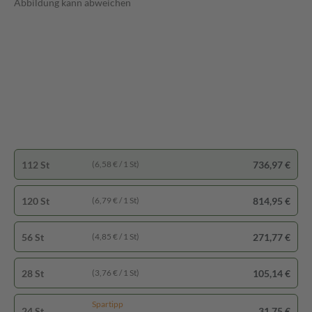
Abbildung kann abweichen
112 St
736,97 €
(6,58 € / 1 St)
120 St
814,95 €
(6,79 € / 1 St)
56 St
271,77 €
(4,85 € / 1 St)
28 St
105,14 €
(3,76 € / 1 St)
Spartipp
24 St
31,75 €