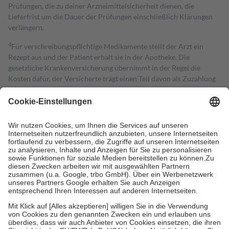
Prüfungen, die zu deiner Arzneimittelsicherheit dienen, die
Lieferfrist um die Dauer der Prüfungen einschließlich Klärungen
verlängern.
4
Für verschreibungspflichtige Medikamente stellt der Arzt ein
Rezept aus und der Patient erhält sie in der Apotheke. Die
gesetzliche Krankenversicherung übernimmt in der Regel die
Kosten dafür, der Versicherte trägt einen Teil davon als Zuzahlung
mit.
Grundsätzlich leisten Mitglieder Zuzahlungen in Höhe von zehn
Prozent des Abgabepreises,
mindestens
jedoch
fünf Euro
und
höchstens zehn Euro.
Es sind jedoch nie mehr als die tatsächlichen
Kosten der Leistung zu entrichten.
Diese Regeln gelten grundsätzlich auch für Online-Apotheken.
Bei Heilmitteln und häuslicher Krankenpflege beträgt die
Zuzahlung zehn Prozent der Kosten sowie zehn Euro je
Verordnung.
Um das Engagement der Versicherten für ihre eigene Gesundheit zu
stärken und die besondere Stellung der Familie zu unterstützen,
fallen
keine Zuzahlungen
an bei:
• Kindern und Jugendlichen bis zum vollendeten 18. Lebensjahr
mit Ausnahme der Fahrkosten