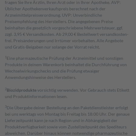
fragen Sie Ihre Ärztin, Ihren Arzt oder in Ihrer Apotheke. AVP:
Üblicher Apothekenverkaufspreis berechnet nach der
Arzneimittelpreisverordnung. UVP: Unverbindliche
Preisempfehlung des Herstellers. Die angegebenen Preise
beinhalten die gesetzlich vorgeschriebene Mehrwertsteuer, ggf.
zzgl. 3,95 € Versandkosten. Ab 29,00 € Bestell­wert versand­kosten­
frei. Preisänderungen und Irrtümer vorbehalten. Alle Angebote
und Gratis-Beigaben nur solange der Vorrat reicht.
1
Eine pharmazeutische Prüfung der Arzneimittel und sonstigen
Produkte in deinem Warenkorb beinhaltet die Durchführung von
Wechselwirkungschecks und die Prüfung etwaiger
Anwendungshinweise des Herstellers.
2
Biozidprodukte
vorsichtig verwenden. Vor Gebrauch stets Etikett
und Produktinformationen lesen.
3
Die Übergabe deiner Bestellung an den Paketdienstleister erfolgt
bei uns werktags von Montag bis Freitag bis 18:00 Uhr. Der genaue
Lieferzeitpunkt kann je nach Region und in Abhängigkeit der
Produktverfügbarkeit sowie vom Zustellzeitpunkt des Spediteurs
abweichen. Darüber hinaus können notwendige pharmazeutische