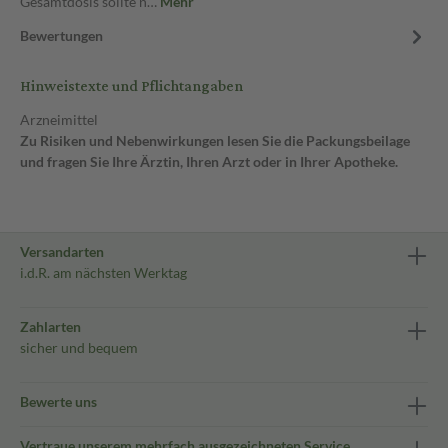
Gesamtdosis sollte n…
Mehr
Bewertungen
Hinweistexte und Pflichtangaben
Arzneimittel
Zu Risiken und Nebenwirkungen lesen Sie die Packungsbeilage
und fragen Sie Ihre Ärztin, Ihren Arzt oder in Ihrer Apotheke.
Versandarten
i.d.R. am nächsten Werktag
Zahlarten
sicher und bequem
Bewerte uns
Vertraue unserem mehrfach ausgezeichneten Service