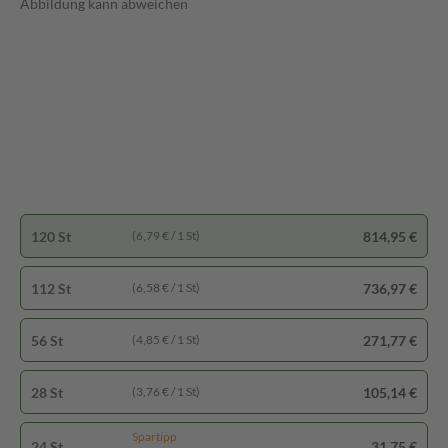
Abbildung kann abweichen
120 St
814,95 €
(6,79 € / 1 St)
112 St
736,97 €
(6,58 € / 1 St)
56 St
271,77 €
(4,85 € / 1 St)
28 St
105,14 €
(3,76 € / 1 St)
Spartipp
24 St
31,75 €