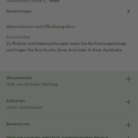
Gesamtdosis sollte n…
Mehr
Bewertungen
Hinweistexte und Pflichtangaben
Arzneimittel
Zu Risiken und Nebenwirkungen lesen Sie die Packungsbeilage
und fragen Sie Ihre Ärztin, Ihren Arzt oder in Ihrer Apotheke.
Versandarten
i.d.R. am nächsten Werktag
Zahlarten
sicher und bequem
Bewerte uns
Vertraue unserem mehrfach ausgezeichneten Service