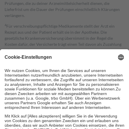
Prüfungen, die zu deiner Arzneimittelsicherheit dienen, die
Lieferfrist um die Dauer der Prüfungen einschließlich Klärungen
verlängern.
4
Für verschreibungspflichtige Medikamente stellt der Arzt ein
Rezept aus und der Patient erhält sie in der Apotheke. Die
gesetzliche Krankenversicherung übernimmt in der Regel die
Kosten dafür, der Versicherte trägt einen Teil davon als Zuzahlung
mit.
Grundsätzlich leisten Mitglieder Zuzahlungen in Höhe von zehn
Prozent des Abgabepreises,
mindestens
jedoch
fünf Euro
und
höchstens zehn Euro.
Es sind jedoch nie mehr als die tatsächlichen
Kosten der Leistung zu entrichten.
Diese Regeln gelten grundsätzlich auch für Online-Apotheken.
Bei Heilmitteln und häuslicher Krankenpflege beträgt die
Zuzahlung zehn Prozent der Kosten sowie zehn Euro je
Verordnung.
Um das Engagement der Versicherten für ihre eigene Gesundheit zu
stärken und die besondere Stellung der Familie zu unterstützen,
fallen
keine Zuzahlungen
an bei:
• Kindern und Jugendlichen bis zum vollendeten 18. Lebensjahr
mit Ausnahme der Fahrkosten