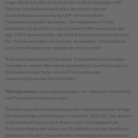
fragen Sie Ihre Ärztin, Ihren Arzt oder in Ihrer Apotheke. AVP:
Üblicher Apothekenverkaufspreis berechnet nach der
Arzneimittelpreisverordnung. UVP: Unverbindliche
Preisempfehlung des Herstellers. Die angegebenen Preise
beinhalten die gesetzlich vorgeschriebene Mehrwertsteuer, ggf.
zzgl. 3,95 € Versandkosten. Ab 29,00 € Bestell­wert versand­kosten­
frei. Preisänderungen und Irrtümer vorbehalten. Alle Angebote
und Gratis-Beigaben nur solange der Vorrat reicht.
1
Eine pharmazeutische Prüfung der Arzneimittel und sonstigen
Produkte in deinem Warenkorb beinhaltet die Durchführung von
Wechselwirkungschecks und die Prüfung etwaiger
Anwendungshinweise des Herstellers.
2
Biozidprodukte
vorsichtig verwenden. Vor Gebrauch stets Etikett
und Produktinformationen lesen.
3
Die Übergabe deiner Bestellung an den Paketdienstleister erfolgt
bei uns werktags von Montag bis Freitag bis 18:00 Uhr. Der genaue
Lieferzeitpunkt kann je nach Region und in Abhängigkeit der
Produktverfügbarkeit sowie vom Zustellzeitpunkt des Spediteurs
abweichen. Darüber hinaus können notwendige pharmazeutische