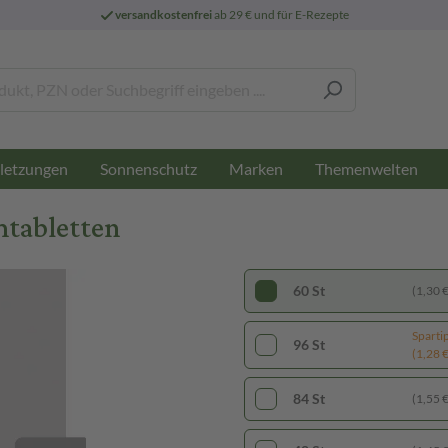
versandkostenfrei
ab 29 € und für E-Rezepte
letzungen
Sonnenschutz
Marken
Themenwelten
mtabletten
60 St
(1,30 € 
Sparti
96 St
(1,28 € 
84 St
(1,55 € 