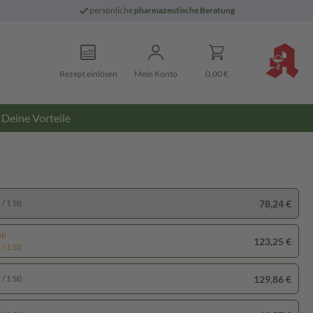
persönliche
pharmazeutische Beratung
Rezept einlösen
Mein Konto
0,00 €
Deine Vorteile
78,24 €
/ 1 St)
pp
123,25 €
/ 1 St)
129,86 €
/ 1 St)