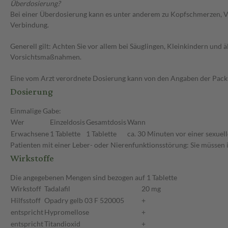
Überdosierung?
Bei einer Überdosierung kann es unter anderem zu Kopfschmerzen, V
Verbindung.
Generell gilt: Achten Sie vor allem bei Säuglingen, Kleinkindern un
Vorsichtsmaßnahmen.
Eine vom Arzt verordnete Dosierung kann von den Angaben der Packun
Dosierung
Einmalige Gabe:
Wer
Einzeldosis
Gesamtdosis
Wann
Erwachsene
1 Tablette
1 Tablette
ca. 30 Minuten vor einer sexuell
Patienten mit einer Leber- oder Nierenfunktionsstörung: Sie müssen 
Wirkstoffe
Die angegebenen Mengen sind bezogen auf 1 Tablette
Wirkstoff
Tadalafil
20 mg
Hilfsstoff
Opadry gelb 03 F 520005
+
entspricht
Hypromellose
+
entspricht
Titandioxid
+