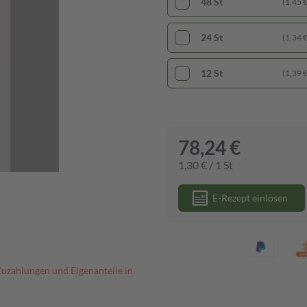
48 St
(1,45 € 
24 St
(1,34 € 
12 St
(1,39 € 
78,24 €
1,30 € / 1 St
E-Rezept einlösen
Zuzahlungen und Eigenanteile in