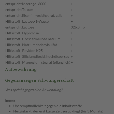
entspricht
Macrogol 6000
+
entspricht
Talkum
+
entspricht
Eisen(III)-oxidhydrat, gelb
+
Hilfsstoff
Lactose-1-Wasser
+
entspricht
Lactose
326,8 mg
Hilfsstoff
Hyprolose
+
Hilfsstoff
Croscarmellose natrium
+
Hilfsstoff
Natriumdodecylsulfat
+
Hilfsstoff
Povidon K25
+
Hilfsstoff
Siliciumdioxid, hochdisperses
+
Hilfsstoff
Magnesium stearat (pflanzlich)
+
Aufbewahrung
Gegenanzeigen Schwangerschaft
Was spricht gegen eine Anwendung?
Immer:
Überempfindlichkeit gegen die Inhaltsstoffe
Herzinfarkt, der erst kurze Zeit zurückliegt (bis 3 Monate)