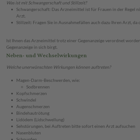
Was ist mit Schwangerschaft und Stillzeit?
Schwangerschaft: Das Arzneimittel ist für Frauen in der Regel n
Arzt.
Stillzeit: Fragen Sie in Ausnahmefällen auch dazu Ihren Arzt, da d
Ist Ihnen das Arzneimittel trotz einer Gegenanzeige verordnet worden
Gegenanzeige in sich birgt.
Neben- und Wechselwirkungen
Welche unerwünschten Wirkungen können auftreten?
Magen-Darm-Beschwerden, wie:
Sodbrennen
Kopfschmerzen
Schwindel
Augenschmerzen
Bindehautrötung
Lidödem (Lidschwellung)
Sehstörungen, bei Auftreten bitte sofort einen Arzt aufsuchen
Nasenbluten
Schnupfen