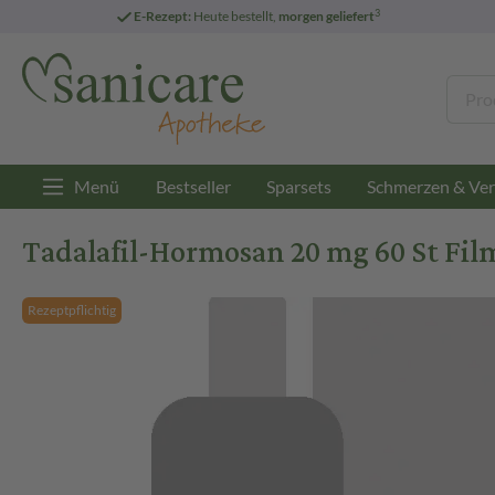
3
E-Rezept:
Heute bestellt,
morgen geliefert
Menü
Bestseller
Sparsets
Schmerzen & Ver
Tadalafil-Hormosan 20 mg 60 St Fil
Rezeptpflichtig