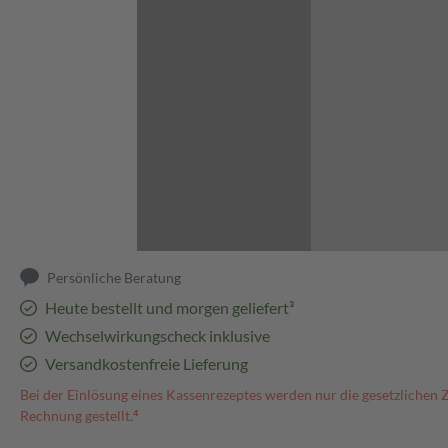
Abbildung kann abweichen
Persönliche Beratung
Heute bestellt und morgen geliefert³
Wechselwirkungscheck inklusive
Versandkostenfreie Lieferung
Bei der Einlösung eines Kassenrezeptes werden nur die gesetzlichen 
Rechnung gestellt.⁴