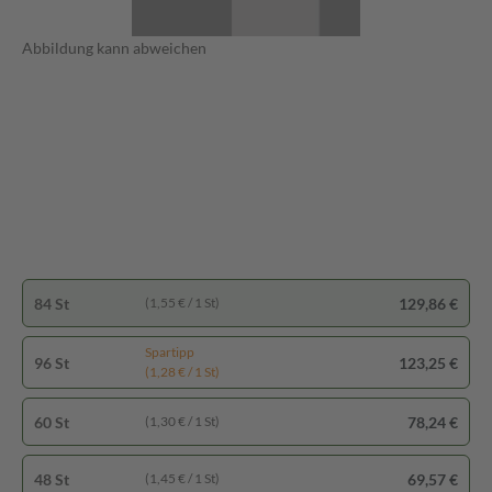
Abbildung kann abweichen
84 St
129,86 €
(1,55 € / 1 St)
Spartipp
96 St
123,25 €
(1,28 € / 1 St)
60 St
78,24 €
(1,30 € / 1 St)
48 St
69,57 €
(1,45 € / 1 St)