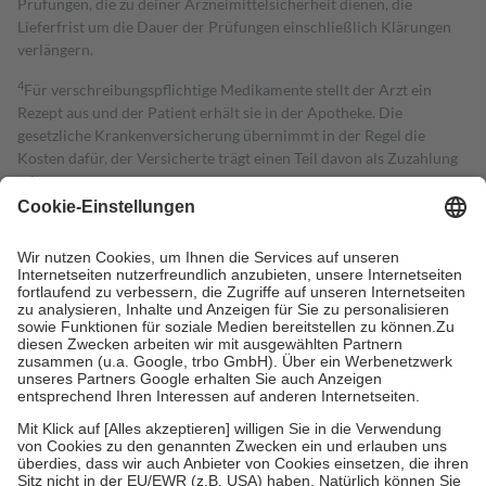
Prüfungen, die zu deiner Arzneimittelsicherheit dienen, die
Lieferfrist um die Dauer der Prüfungen einschließlich Klärungen
verlängern.
4
Für verschreibungspflichtige Medikamente stellt der Arzt ein
Rezept aus und der Patient erhält sie in der Apotheke. Die
gesetzliche Krankenversicherung übernimmt in der Regel die
Kosten dafür, der Versicherte trägt einen Teil davon als Zuzahlung
mit.
Grundsätzlich leisten Mitglieder Zuzahlungen in Höhe von zehn
Prozent des Abgabepreises,
mindestens
jedoch
fünf Euro
und
höchstens zehn Euro.
Es sind jedoch nie mehr als die tatsächlichen
Kosten der Leistung zu entrichten.
Diese Regeln gelten grundsätzlich auch für Online-Apotheken.
Bei Heilmitteln und häuslicher Krankenpflege beträgt die
Zuzahlung zehn Prozent der Kosten sowie zehn Euro je
Verordnung.
Um das Engagement der Versicherten für ihre eigene Gesundheit zu
stärken und die besondere Stellung der Familie zu unterstützen,
fallen
keine Zuzahlungen
an bei:
• Kindern und Jugendlichen bis zum vollendeten 18. Lebensjahr
mit Ausnahme der Fahrkosten