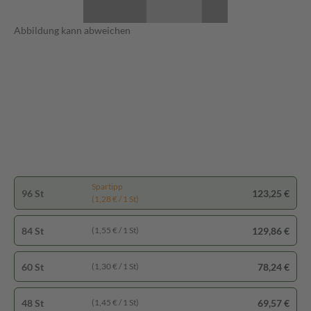
Abbildung kann abweichen
Spartipp
96 St
123,25 €
(1,28 € / 1 St)
84 St
129,86 €
(1,55 € / 1 St)
60 St
78,24 €
(1,30 € / 1 St)
48 St
69,57 €
(1,45 € / 1 St)