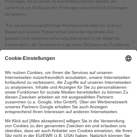
Prüfungen, die zu deiner Arzneimittelsicherheit dienen, die
Lieferfrist um die Dauer der Prüfungen einschließlich Klärungen
verlängern.
4
Für verschreibungspflichtige Medikamente stellt der Arzt ein
Rezept aus und der Patient erhält sie in der Apotheke. Die
gesetzliche Krankenversicherung übernimmt in der Regel die
Kosten dafür, der Versicherte trägt einen Teil davon als Zuzahlung
mit.
Grundsätzlich leisten Mitglieder Zuzahlungen in Höhe von zehn
Prozent des Abgabepreises,
mindestens
jedoch
fünf Euro
und
höchstens zehn Euro.
Es sind jedoch nie mehr als die tatsächlichen
Kosten der Leistung zu entrichten.
Diese Regeln gelten grundsätzlich auch für Online-Apotheken.
Bei Heilmitteln und häuslicher Krankenpflege beträgt die
Zuzahlung zehn Prozent der Kosten sowie zehn Euro je
Verordnung.
Um das Engagement der Versicherten für ihre eigene Gesundheit zu
stärken und die besondere Stellung der Familie zu unterstützen,
fallen
keine Zuzahlungen
an bei:
• Kindern und Jugendlichen bis zum vollendeten 18. Lebensjahr
mit Ausnahme der Fahrkosten