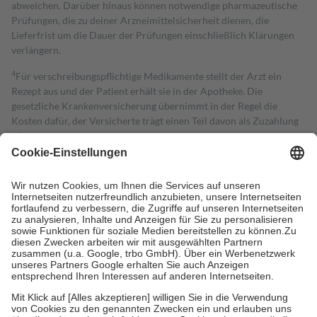
abweichen. Darüber hinaus können notwendige pharmazeutische
Prüfungen, die zu deiner Arzneimittelsicherheit dienen, die
Lieferfrist um die Dauer der Prüfungen einschließlich Klärungen
verlängern.
4
Für verschreibungspflichtige Medikamente stellt der Arzt ein
Rezept aus und der Patient erhält sie in der Apotheke. Die
gesetzliche Krankenversicherung übernimmt in der Regel die
Kosten dafür, der Versicherte trägt einen Teil davon als Zuzahlung
mit.
Grundsätzlich leisten Mitglieder Zuzahlungen in Höhe von zehn
Prozent des Abgabepreises,
mindestens
jedoch
fünf Euro
und
höchstens zehn Euro.
Es sind jedoch nie mehr als die tatsächlichen
Kosten der Leistung zu entrichten.
Diese Regeln gelten grundsätzlich auch für Online-Apotheken.
Bei Heilmitteln und häuslicher Krankenpflege beträgt die
Zuzahlung zehn Prozent der Kosten sowie zehn Euro je
Verordnung.
Um das Engagement der Versicherten für ihre eigene Gesundheit zu
stärken und die besondere Stellung der Familie zu unterstützen,
fallen
keine Zuzahlungen
an bei:
• Kindern und Jugendlichen bis zum vollendeten 18. Lebensjahr