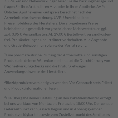
Zu Risiken und Nebenwirkungen lesen Sie die Packungsbeilage und
fragen Sie Ihre Ärztin, Ihren Arzt oder in Ihrer Apotheke. AVP:
Üblicher Apothekenverkaufspreis berechnet nach der
Arzneimittelpreisverordnung. UVP: Unverbindliche
Preisempfehlung des Herstellers. Die angegebenen Preise
beinhalten die gesetzlich vorgeschriebene Mehrwertsteuer, ggf.
zzgl. 3,95 € Versandkosten. Ab 29,00 € Bestell­wert versand­kosten­
frei. Preisänderungen und Irrtümer vorbehalten. Alle Angebote
und Gratis-Beigaben nur solange der Vorrat reicht.
1
Eine pharmazeutische Prüfung der Arzneimittel und sonstigen
Produkte in deinem Warenkorb beinhaltet die Durchführung von
Wechselwirkungschecks und die Prüfung etwaiger
Anwendungshinweise des Herstellers.
2
Biozidprodukte
vorsichtig verwenden. Vor Gebrauch stets Etikett
und Produktinformationen lesen.
3
Die Übergabe deiner Bestellung an den Paketdienstleister erfolgt
bei uns werktags von Montag bis Freitag bis 18:00 Uhr. Der genaue
Lieferzeitpunkt kann je nach Region und in Abhängigkeit der
Produktverfügbarkeit sowie vom Zustellzeitpunkt des Spediteurs