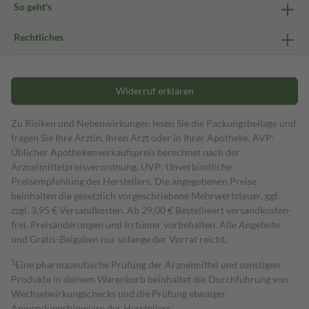
So geht's
Rechtliches
Widerruf erklären
Zu Risiken und Nebenwirkungen lesen Sie die Packungsbeilage und
fragen Sie Ihre Ärztin, Ihren Arzt oder in Ihrer Apotheke. AVP:
Üblicher Apothekenverkaufspreis berechnet nach der
Arzneimittelpreisverordnung. UVP: Unverbindliche
Preisempfehlung des Herstellers. Die angegebenen Preise
beinhalten die gesetzlich vorgeschriebene Mehrwertsteuer, ggf.
zzgl. 3,95 € Versandkosten. Ab 29,00 € Bestell­wert versand­kosten­
frei. Preisänderungen und Irrtümer vorbehalten. Alle Angebote
und Gratis-Beigaben nur solange der Vorrat reicht.
1
Eine pharmazeutische Prüfung der Arzneimittel und sonstigen
Produkte in deinem Warenkorb beinhaltet die Durchführung von
Wechselwirkungschecks und die Prüfung etwaiger
Anwendungshinweise des Herstellers.