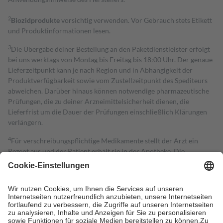
2
Biozidprodukte
vorsichtig verwenden. Vor Gebrauch stets Etikett
und Produktinformationen lesen.
3
Die Übergabe deiner Bestellung an den Paketdienstleister erfolgt
bei uns werktags von Montag bis Freitag bis 18:00 Uhr. Der genaue
Lieferzeitpunkt kann je nach Region und in Abhängigkeit der
Produktverfügbarkeit sowie vom Zustellzeitpunkt des Spediteurs
abweichen. Darüber hinaus können notwendige pharmazeutische
Prüfungen, die zu deiner Arzneimittelsicherheit dienen, die
Lieferfrist um die Dauer der Prüfungen einschließlich Klärungen
verlängern.
4
Für verschreibungspflichtige Medikamente stellt der Arzt ein
Rezept aus und der Patient erhält sie in der Apotheke. Die
gesetzliche Krankenversicherung übernimmt in der Regel die
Kosten dafür, der Versicherte trägt einen Teil davon als Zuzahlung
mit.
Grundsätzlich leisten Mitglieder Zuzahlungen in Höhe von zehn
Prozent des Abgabepreises,
mindestens
jedoch
fünf Euro
und
höchstens zehn Euro.
Es sind jedoch nie mehr als die tatsächlichen