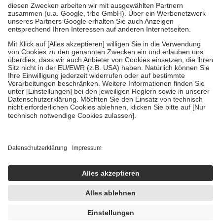
Kosten der Leistung zu entrichten.
Diese Regeln gelten grundsätzlich auch für Online-Apotheken.
Bei Heilmitteln und häuslicher Krankenpflege beträgt die
Zuzahlung zehn Prozent der Kosten sowie zehn Euro je
Verordnung.
Um das Engagement der Versicherten für ihre eigene Gesundheit zu
stärken und die besondere Stellung der Familie zu unterstützen,
fallen
keine Zuzahlungen
an bei:
• Kindern und Jugendlichen bis zum vollendeten 18. Lebensjahr
mit Ausnahme der Fahrkosten
• Untersuchungen zur Vorsorge und Früherkennung, die von der
GKV getragen werden
• empfohlenen Schutzimpfungen
• Harn- und Blutteststreifen
Wir nutzen Trusted Shops als unabhängigen Dienstleister für die
Einholung von Bewertungen. Trusted Shops hat Maßnahmen
getroffen, um sicherzustellen, dass es sich um echte Bewertungen
handelt. Mehr Informationen findest du hier:
https://help.etrusted.com/hc/de/articles/4419944605341