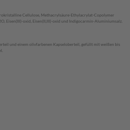
krokristalline Cellulose, Methacrylsäure-Ethylacrylat-Copolymer
O, Eisen(III)-oxid, Eisen(II,III)-oxid und Indigocarmin-Aluminiumsalz.
teil und einem olivfarbenen Kapseloberteil, gefüllt mit weißen bis
l.