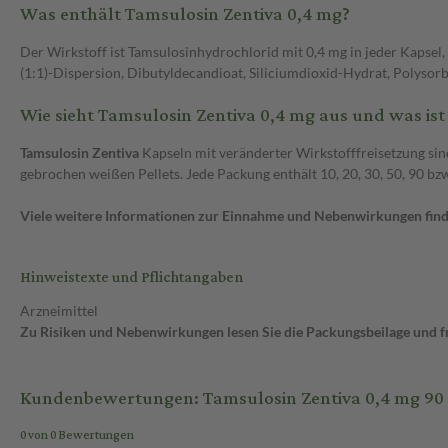
Was enthält Tamsulosin Zentiva 0,4 mg?
Der Wirkstoff ist Tamsulosinhydrochlorid mit 0,4 mg in jeder Kapsel
(1:1)-Dispersion, Dibutyldecandioat, Siliciumdioxid-Hydrat, Polysorbat
Wie sieht Tamsulosin Zentiva 0,4 mg aus und was ist
Tamsulosin Zentiva
Kapseln mit veränderter Wirkstofffreisetzung sin
gebrochen weißen Pellets. Jede Packung enthält 10, 20, 30, 50, 90 b
Viele weitere Informationen zur Einnahme und Nebenwirkungen finde
Hinweistexte und Pflichtangaben
Arzneimittel
Zu Risiken und Nebenwirkungen lesen Sie die Packungsbeilage und fra
Kundenbewertungen: Tamsulosin Zentiva 0,4 mg 90 S
0 von 0 Bewertungen