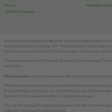
Presse
Neuregistrierun
Affiliate Programm
Zu Risiken und Nebenwirkungen lesen Sie die Packungsbeilage und fra
Arzneimittelpreisverordnung. UVP: Unverbindliche Preisempfehlung de
Bestell­wert versand­kosten­frei. Preisänderungen und Irrtümer vorbeh
1
Eine pharmazeutische Prüfung der Arzneimittel und sonstigen Pro
Herstellers.
2
Biozidprodukte
vorsichtig verwenden. Vor Gebrauch stets Etikett u
3
Die Übergabe deiner Bestellung an den Paketdienstleister erfolgt bei
Produktverfügbarkeit sowie vom Zustellzeitpunkt des Spediteurs abwe
Dauer der Prüfungen einschließlich Klärungen verlängern.
4
Für verschreibungspflichtige Medikamente stellt der Arzt ein Rezept 
trägt einen Teil davon als Zuzahlung mit.