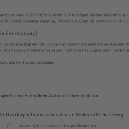
, entsprechend 0,367 mg Tamsulosin. Die sonstigen Bestandteile sind: mi
 80, Calciumstearat, Gelatine, Titandioxid, Eisen(III)-hydroxid-oxid x H2
 in der Packung?
d Gelatinehartkapseln der Größe 3 mit einem orangefarbenen Kapselunter
zw. 100 Kapseln. Möglicherweise sind nicht alle Packungsgrößen im Hande
st du in der Packungsbeilage.
gen Sie Ihre Ärztin, Ihren Arzt oder in Ihrer Apotheke.
t Hartkapseln mit veränderter Wirkstofffreisetzung
Bewertungen nur in der aktuellen Sprache anzeigen.