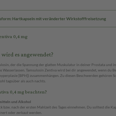
form: Hartkapseln mit veränderter Wirkstofffreisetzung
entiva 0,4 mg
r wird es angewendet?
losin, der die Spannung der glatten Muskulatur in deiner Prostata und in
das Wasserlassen. Tamsulosin Zentiva wird bei dir angewendet, wenn du B
ahyperplasie [BPH]) zusammenhängen. Zu diesen Beschwerden gehören Sch
hl tagsüber als auch nachts.
tiva 0,4 mg beachten?
itteln und Alkohol
k bzw. nach der ersten Mahlzeit des Tages einnehmen. Du solltest die K
inert oder zerkaut werden.