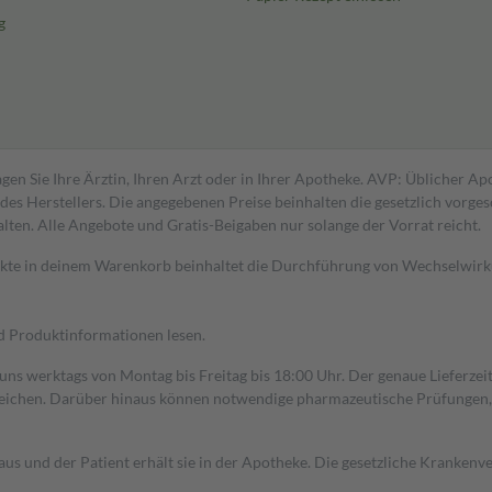
g
gen Sie Ihre Ärztin, Ihren Arzt oder in Ihrer Apotheke. AVP: Üblicher A
s Herstellers. Die angegebenen Preise beinhalten die gesetzlich vorgesc
alten. Alle Angebote und Gratis-Beigaben nur solange der Vorrat reicht.
dukte in deinem Warenkorb beinhaltet die Durchführung von Wechselwir
nd Produktinformationen lesen.
 uns werktags von Montag bis Freitag bis 18:00 Uhr. Der genaue Lieferze
ichen. Darüber hinaus können notwendige pharmazeutische Prüfungen, die
aus und der Patient erhält sie in der Apotheke. Die gesetzliche Krankenv