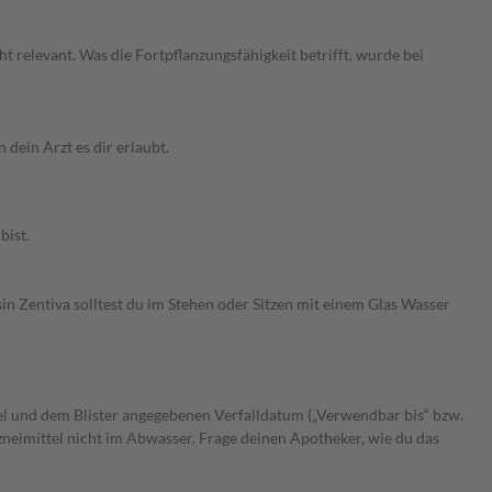
 relevant. Was die Fortpflanzungsfähigkeit betrifft, wurde bei
dein Arzt es dir erlaubt.
bist.
in Zentiva solltest du im Stehen oder Sitzen mit einem Glas Wasser
el und dem Blister angegebenen Verfalldatum („Verwendbar bis“ bzw.
rzneimittel nicht im Abwasser. Frage deinen Apotheker, wie du das