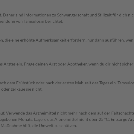
Daher sind Informationen zu Schwangerschaft und Stillzeit für dich nicht
endung von Tamsulosin berichtet.
ten, die eine erhöhte Aufmerksamkeit erfordern, nur dann ausführen, wenn 
rztes ein. Frage deinen Arzt oder Apotheker, wenn du dir nicht sicher 
ach dem Frühstück oder nach der ersten Mahlzeit des Tages ein. Tamsulos
oder zerkaue sie nicht.
uf. Verwende das Arzneimittel nicht mehr nach dem auf der Faltschacht
angegebenen Monats. Lagere das Arzneimittel nicht über 25 ºC. Entsorge A
e Maßnahme hilft, die Umwelt zu schützen.