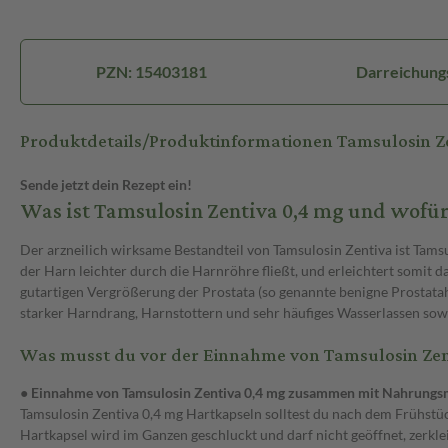
PZN: 15403181
Darreichungs
Produktdetails/Produktinformationen Tamsulosin Z
Sende jetzt dein Rezept ein!
Was ist Tamsulosin Zentiva 0,4 mg und wofü
Der arzneilich wirksame Bestandteil von Tamsulosin Zentiva ist Tamsu
der Harn leichter durch die Harnröhre fließt, und erleichtert somit 
gutartigen Vergrößerung der Prostata (so genannte benigne Prostat
starker Harndrang, Harnstottern und sehr häufiges Wasserlassen sowo
Was musst du vor der Einnahme von Tamsulosin Zen
● Einnahme von Tamsulosin Zentiva 0,4 mg zusammen mit Nahrungsm
Tamsulosin Zentiva 0,4 mg Hartkapseln solltest du nach dem Frühstüc
Hartkapsel wird im Ganzen geschluckt und darf nicht geöffnet, zerkle