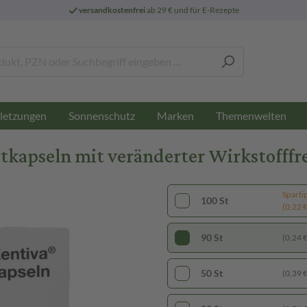
versandkostenfrei
ab 29 € und für E-Rezepte
letzungen
Sonnenschutz
Marken
Themenwelten
rtkapseln mit veränderter Wirkstofffr
Sparti
100 St
(0,22 € 
90 St
(0,24 € 
50 St
(0,39 € 