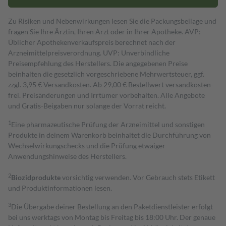
Zu Risiken und Nebenwirkungen lesen Sie die Packungsbeilage und
fragen Sie Ihre Ärztin, Ihren Arzt oder in Ihrer Apotheke. AVP:
Üblicher Apothekenverkaufspreis berechnet nach der
Arzneimittelpreisverordnung. UVP: Unverbindliche
Preisempfehlung des Herstellers. Die angegebenen Preise
beinhalten die gesetzlich vorgeschriebene Mehrwertsteuer, ggf.
zzgl. 3,95 € Versandkosten. Ab 29,00 € Bestell­wert versand­kosten­
frei. Preisänderungen und Irrtümer vorbehalten. Alle Angebote
und Gratis-Beigaben nur solange der Vorrat reicht.
1
Eine pharmazeutische Prüfung der Arzneimittel und sonstigen
Produkte in deinem Warenkorb beinhaltet die Durchführung von
Wechselwirkungschecks und die Prüfung etwaiger
Anwendungshinweise des Herstellers.
2
Biozidprodukte
vorsichtig verwenden. Vor Gebrauch stets Etikett
und Produktinformationen lesen.
3
Die Übergabe deiner Bestellung an den Paketdienstleister erfolgt
bei uns werktags von Montag bis Freitag bis 18:00 Uhr. Der genaue