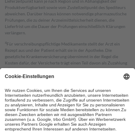
Lieferzeitpunkt kann je nach Region und in Abhängigkeit der
Produktverfügbarkeit sowie vom Zustellzeitpunkt des Spediteurs
abweichen. Darüber hinaus können notwendige pharmazeutische
Prüfungen, die zu deiner Arzneimittelsicherheit dienen, die
Lieferfrist um die Dauer der Prüfungen einschließlich Klärungen
verlängern.
4
Für verschreibungspflichtige Medikamente stellt der Arzt ein
Rezept aus und der Patient erhält sie in der Apotheke. Die
gesetzliche Krankenversicherung übernimmt in der Regel die
Kosten dafür, der Versicherte trägt einen Teil davon als Zuzahlung
mit.
Grundsätzlich leisten Mitglieder Zuzahlungen in Höhe von zehn
Prozent des Abgabepreises,
mindestens
jedoch
fünf Euro
und
höchstens zehn Euro.
Es sind jedoch nie mehr als die tatsächlichen
Kosten der Leistung zu entrichten.
Diese Regeln gelten grundsätzlich auch für Online-Apotheken.
Bei Heilmitteln und häuslicher Krankenpflege beträgt die
Zuzahlung zehn Prozent der Kosten sowie zehn Euro je
Verordnung.
Um das Engagement der Versicherten für ihre eigene Gesundheit zu
stärken und die besondere Stellung der Familie zu unterstützen,