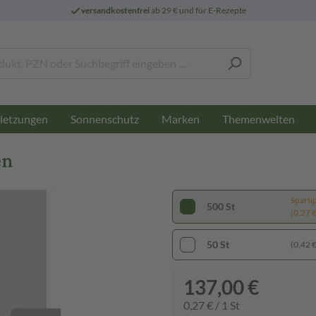
versandkostenfrei
ab 29 € und für E-Rezepte
letzungen
Sonnenschutz
Marken
Themenwelten
en
Sparti
500 St
(0,27 € 
50 St
(0,42 € 
137,00 €
0,27 € / 1 St