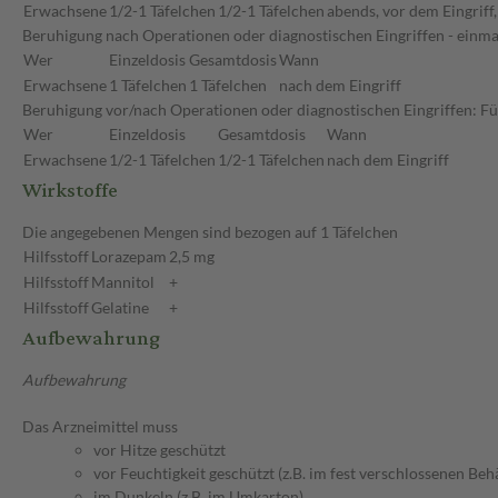
Erwachsene
1/2-1 Täfelchen
1/2-1 Täfelchen
abends, vor dem Eingriff,
Beruhigung nach Operationen oder diagnostischen Eingriffen - einma
Wer
Einzeldosis
Gesamtdosis
Wann
Erwachsene
1 Täfelchen
1 Täfelchen
nach dem Eingriff
Beruhigung vor/nach Operationen oder diagnostischen Eingriffen: Fü
Wer
Einzeldosis
Gesamtdosis
Wann
Erwachsene
1/2-1 Täfelchen
1/2-1 Täfelchen
nach dem Eingriff
Wirkstoffe
Die angegebenen Mengen sind bezogen auf 1 Täfelchen
Hilfsstoff
Lorazepam
2,5 mg
Hilfsstoff
Mannitol
+
Hilfsstoff
Gelatine
+
Aufbewahrung
Aufbewahrung
Das Arzneimittel muss
vor Hitze geschützt
vor Feuchtigkeit geschützt (z.B. im fest verschlossenen Behä
im Dunkeln (z.B. im Umkarton)