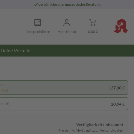
persönliche
pharmazeutische Beratung
Rezept einlösen
Mein Konto
0,00 €
Deine Vorteile
pp
137,00 €
/ 1 St)
20,94 €
/ 1 St)
Verfügbarkeit unbekannt
Preise inkl. MwSt. ggf. zzgl. Versandkosten