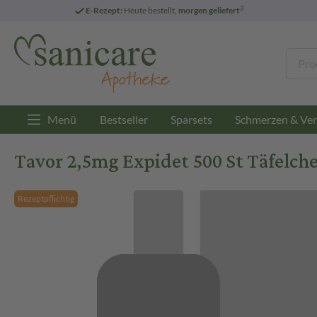
3
E-Rezept:
Heute bestellt,
morgen geliefert
Menü
Bestseller
Sparsets
Schmerzen & Ver
Tavor 2,5mg Expidet 500 St Täfelch
Rezeptpflichtig