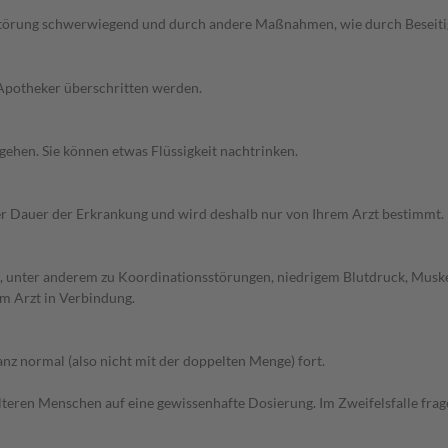
fstörung schwerwiegend und durch andere Maßnahmen, wie durch Beseitigu
 Apotheker überschritten werden.
gehen. Sie können etwas Flüssigkeit nachtrinken.
 Dauer der Erkrankung und wird deshalb nur von Ihrem Arzt bestimmt. 
, unter anderem zu Koordinationsstörungen, niedrigem Blutdruck, Musk
m Arzt in Verbindung.
z normal (also nicht mit der doppelten Menge) fort.
d älteren Menschen auf eine gewissenhafte Dosierung. Im Zweifelsfalle f