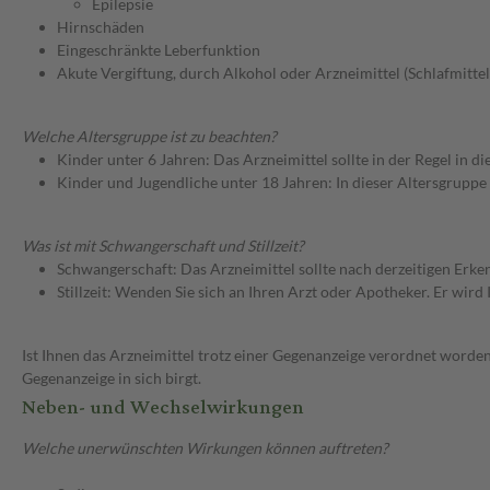
Epilepsie
Hirnschäden
Eingeschränkte Leberfunktion
Akute Vergiftung, durch Alkohol oder Arzneimittel (Schlafmitt
Welche Altersgruppe ist zu beachten?
Kinder unter 6 Jahren: Das Arzneimittel sollte in der Regel in 
Kinder und Jugendliche unter 18 Jahren: In dieser Altersgruppe
Was ist mit Schwangerschaft und Stillzeit?
Schwangerschaft: Das Arzneimittel sollte nach derzeitigen Erk
Stillzeit: Wenden Sie sich an Ihren Arzt oder Apotheker. Er wi
Ist Ihnen das Arzneimittel trotz einer Gegenanzeige verordnet worden
Gegenanzeige in sich birgt.
Neben- und Wechselwirkungen
Welche unerwünschten Wirkungen können auftreten?