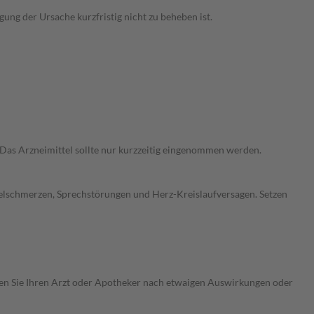
ng der Ursache kurzfristig nicht zu beheben ist.
Das Arzneimittel sollte nur kurzzeitig eingenommen werden.
elschmerzen, Sprechstörungen und Herz-Kreislaufversagen. Setzen
ragen Sie Ihren Arzt oder Apotheker nach etwaigen Auswirkungen oder