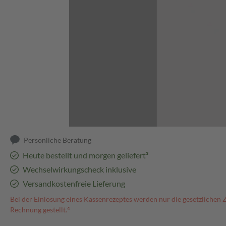
Abbildung kann abweichen
Persönliche Beratung
Heute bestellt und morgen geliefert³
Wechselwirkungscheck inklusive
Versandkostenfreie Lieferung
Bei der Einlösung eines Kassenrezeptes werden nur die gesetzlichen 
Rechnung gestellt.⁴