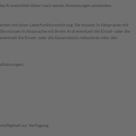
e das Arzneimittel daher nach seinen Anweisungen anwenden.
tienten mit einer Leberfunktionsstörung: Sie müssen in Absprache mit
ie müssen in Absprache mit Ihrem Arzt eventuell die Einzel- oder die
ventuell die Einzel- oder die Gesamtdosis reduzieren oder den
lafstörungen:
stoffgehalt zur Verfügung.