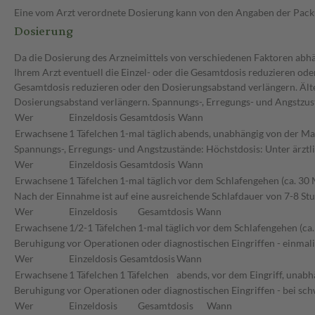
Eine vom Arzt verordnete Dosierung kann von den Angaben der Packun
Dosierung
Da die Dosierung des Arzneimittels von verschiedenen Faktoren abhän
Ihrem Arzt eventuell die Einzel- oder die Gesamtdosis reduzieren od
Gesamtdosis reduzieren oder den Dosierungsabstand verlängern. Älte
Dosierungsabstand verlängern. Spannungs-, Erregungs- und Angstzus
Wer
Einzeldosis
Gesamtdosis
Wann
Erwachsene
1 Täfelchen
1-mal täglich
abends, unabhängig von der Ma
Spannungs-, Erregungs- und Angstzustände: Höchstdosis: Unter ärztli
Wer
Einzeldosis
Gesamtdosis
Wann
Erwachsene
1 Täfelchen
1-mal täglich
vor dem Schlafengehen (ca. 30 
Nach der Einnahme ist auf eine ausreichende Schlafdauer von 7-8 St
Wer
Einzeldosis
Gesamtdosis
Wann
Erwachsene
1/2-1 Täfelchen
1-mal täglich
vor dem Schlafengehen (ca.
Beruhigung vor Operationen oder diagnostischen Eingriffen - einmal
Wer
Einzeldosis
Gesamtdosis
Wann
Erwachsene
1 Täfelchen
1 Täfelchen
abends, vor dem Eingriff, unabh
Beruhigung vor Operationen oder diagnostischen Eingriffen - bei sc
Wer
Einzeldosis
Gesamtdosis
Wann