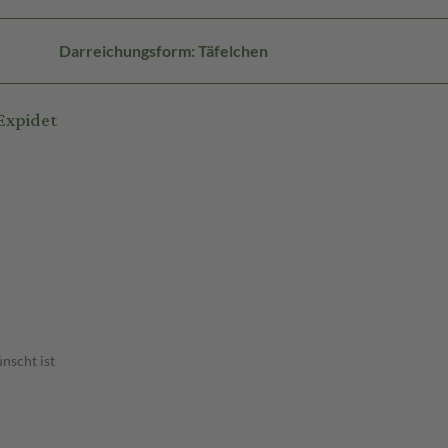
Darreichungsform: Täfelchen
Expidet
nscht ist