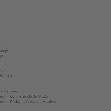
t
kliegt
gt
r:
Schlafes)
schlaffung)
n im Gehirn (zerebrale Ataxien)
en im Rückenmark (spinale Ataxien)