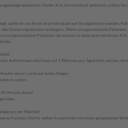
gsbeilage abweichen. Da der Arzt sie individuell abstimmt, sollten Si
gt, sollte sie von Ihrem Arzt individuell auf Sie abgestimmt werden. Pa
er den Dosierungsabstand verlängern. Ältere und geschwächte Patienten: S
re und geschwächte Patienten: Sie müssen in Absprache mit Ihrem Arzt e
tände:
hlzeit
cher Aufsicht kann die Dosis auf 3 Täfelchen pro Tag erhöht werden. Sch
Minuten davor), nicht auf vollen Magen
unden zu achten.
 30 Minuten davor)
ige Gabe:
ängig von der Mahlzeit
hweren Formen: Hierfür stehen Arzneimittel mit einem geeigneteren Wirk