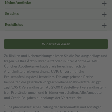
Meine Apotheke
So geht's
Rechtliches
Widerruf erklären
Zu Risiken und Nebenwirkungen lesen Sie die Packungsbeilage und
fragen Sie Ihre Ärztin, Ihren Arzt oder in Ihrer Apotheke. AVP:
Üblicher Apothekenverkaufspreis berechnet nach der
Arzneimittelpreisverordnung. UVP: Unverbindliche
Preisempfehlung des Herstellers. Die angegebenen Preise
beinhalten die gesetzlich vorgeschriebene Mehrwertsteuer, ggf.
zzgl. 3,95 € Versandkosten. Ab 29,00 € Bestell­wert versand­kosten­
frei. Preisänderungen und Irrtümer vorbehalten. Alle Angebote
und Gratis-Beigaben nur solange der Vorrat reicht.
1
Eine pharmazeutische Prüfung der Arzneimittel und sonstigen