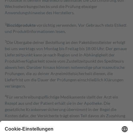
Produkte in deinem Warenkorb beinhaltet die Durchführung von
Wechselwirkungschecks und die Prüfung etwaiger
Anwendungshinweise des Herstellers.
2
Biozidprodukte
vorsichtig verwenden. Vor Gebrauch stets Etikett
und Produktinformationen lesen.
3
Die Übergabe deiner Bestellung an den Paketdienstleister erfolgt
bei uns werktags von Montag bis Freitag bis 18:00 Uhr. Der genaue
Lieferzeitpunkt kann je nach Region und in Abhängigkeit der
Produktverfügbarkeit sowie vom Zustellzeitpunkt des Spediteurs
abweichen. Darüber hinaus können notwendige pharmazeutische
Prüfungen, die zu deiner Arzneimittelsicherheit dienen, die
Lieferfrist um die Dauer der Prüfungen einschließlich Klärungen
verlängern.
4
Für verschreibungspflichtige Medikamente stellt der Arzt ein
Rezept aus und der Patient erhält sie in der Apotheke. Die
gesetzliche Krankenversicherung übernimmt in der Regel die
Kosten dafür, der Versicherte trägt einen Teil davon als Zuzahlung
mit.
Grundsätzlich leisten Mitglieder Zuzahlungen in Höhe von zehn