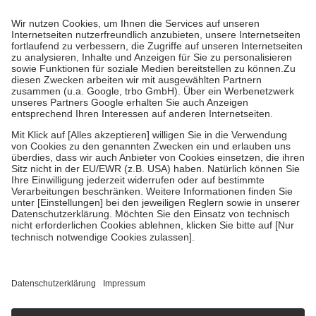
Prozent des Abgabepreises,
mindestens
jedoch
fünf Euro
und
höchstens zehn Euro.
Es sind jedoch nie mehr als die tatsächlichen
Kosten der Leistung zu entrichten.
Diese Regeln gelten grundsätzlich auch für Online-Apotheken.
Bei Heilmitteln und häuslicher Krankenpflege beträgt die
Zuzahlung zehn Prozent der Kosten sowie zehn Euro je
Verordnung.
Um das Engagement der Versicherten für ihre eigene Gesundheit zu
stärken und die besondere Stellung der Familie zu unterstützen,
fallen
keine Zuzahlungen
an bei:
• Kindern und Jugendlichen bis zum vollendeten 18. Lebensjahr
mit Ausnahme der Fahrkosten
• Untersuchungen zur Vorsorge und Früherkennung, die von der
GKV getragen werden
• empfohlenen Schutzimpfungen
• Harn- und Blutteststreifen
Wir nutzen Trusted Shops als unabhängigen Dienstleister für die
Einholung von Bewertungen. Trusted Shops hat Maßnahmen
getroffen, um sicherzustellen, dass es sich um echte Bewertungen
handelt. Mehr Informationen findest du hier:
https://help.etrusted.com/hc/de/articles/4419944605341