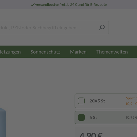
versandkostenfrei
ab 29 € und für E-Rezepte
letzungen
Sonnenschutz
Marken
Themenwelten
Sparti
20X5 St
(0,94 € 
5 St
(0,98 € 
4,90 €