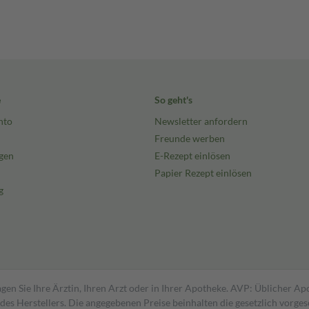
e
So geht's
nto
Newsletter anfordern
Freunde werben
gen
E-Rezept einlösen
Papier Rezept einlösen
g
gen Sie Ihre Ärztin, Ihren Arzt oder in Ihrer Apotheke. AVP: Üblicher A
s Herstellers. Die angegebenen Preise beinhalten die gesetzlich vorgesc