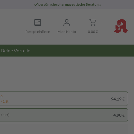
persönliche
pharmazeutische Beratung
Rezept einlösen
Mein Konto
0,00 €
Deine Vorteile
pp
94,19 €
/ 1 St)
4,90 €
/ 1 St)