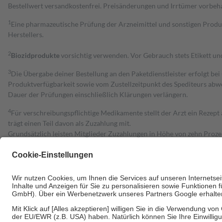
Bestell­wert versand­kosten­frei. Preisänderungen und Irrtümer vorbeh
1
Eine pharmazeutische Prüfung der Arzneimittel und sonstigen Pro
Herstellers.
2
Biozidprodukte
vorsichtig verwenden. Vor Gebrauch stets Etikett u
3
Die Übergabe deiner Bestellung an den Paketdienstleister erfolgt bei
Produktverfügbarkeit sowie vom Zustellzeitpunkt des Spediteurs abwe
Dauer der Prüfungen einschließlich Klärungen verlängern.
4
Für verschreibungspflichtige Medikamente stellt der Arzt ein Rezept 
trägt einen Teil davon als Zuzahlung mit.
Grundsätzlich leisten Mitglieder Zuzahlungen in Höhe von zehn Proz
zu entrichten.
Diese Regeln gelten grundsätzlich auch für Online-Apotheken.
Bei Heilmitteln und häuslicher Krankenpflege beträgt die Zuzahlung 
Um das Engagement der Versicherten für ihre eigene Gesundheit zu stä
• Kindern und Jugendlichen bis zum vollendeten 18. Lebensjahr mit
• Untersuchungen zur Vorsorge und Früherkennung, die von der GKV
• empfohlenen Schutzimpfungen
• Harn- und Blutteststreifen