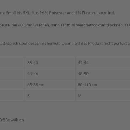
a Small bis 5XL. Aus 96 % Polyester and 4 % Elastan. Latex-frei.
eutel bei 60 Grad waschen, dann sanft im Wäschetrockner trocknen. TE
eblich über dessen Sicherheit. Denn liegt das Produkt nicht perfekt am 
38-40
42-44
44-46
48-50
65-85 cm
80-110 cm
S
M
 Größe wählen.