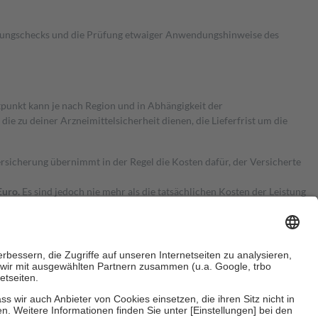
kungschecks und die Prüfung etwaiger Anwendungshinweise des
itpunkt kann je nach Region und in Abhängigkeit der
 zu deiner Arzneimittelsicherheit dienen, die Lieferfrist um die
ersicherung übernimmt in der Regel die Kosten dafür, der Versicherte
Euro.
Es sind jedoch nie mehr als die tatsächlichen Kosten der Leistung
e Zuzahlungen
an bei: