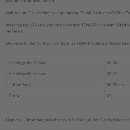
persönliche Informationen.
Nahtlos, um Druckstellen zu minimieren: Erhältlich in den Größen Extr
Waschen bei 60 Grad, wäschtrocknerfest: TENA Fix in einem Wäscheb
verlieren.
Die Auswahl der richtigen Größe eines TENA Produkts entscheidet maßg
Kleidergröße Damen
32-36
Kleidergröße Herren
40-42
Hüftumfang
50-70 cm
Größe
XS
Liegt der Hüftumfang zwischen zwei Größen, sollten Sie die kleinere