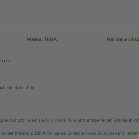
Marke: TENA
Hersteller: E
ants
che Identifikation
aufschutz, indem sie für sichere Fixierung und perfekten Sitz des Inko
Identifikation: TENA Fix hat ein Etikett auf dem Bündchen mit Informat