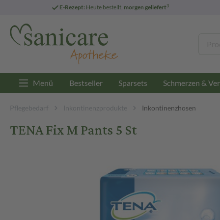
3
E-Rezept:
Heute bestellt,
morgen geliefert
Menü
Bestseller
Sparsets
Schmerzen & Ver
Pflegebedarf
Inkontinenzprodukte
Inkontinenzhosen
TENA Fix M Pants 5 St