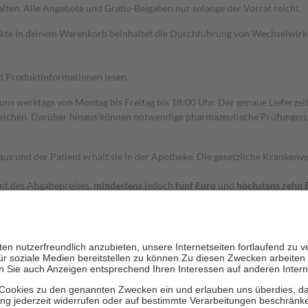
alten. Alle Angebote und Gratis-Beigaben nur solange der Vorrat reicht.
dukte in deinem Warenkorb beinhaltet die Durchführung von Wechselwir
nd Produktinformationen lesen.
 uns werktags von Montag bis Freitag bis 18:00 Uhr. Der genaue Lieferze
ichen. Darüber hinaus können notwendige pharmazeutische Prüfungen, die
aus und der Patient erhält sie in der Apotheke. Die gesetzliche Krankenv
ent des Abgabepreises,
mindestens
jedoch
fünf Euro
und
höchstens zehn 
zehn Prozent der Kosten sowie zehn Euro je Verordnung.
rken und die besondere Stellung der Familie zu unterstützen, fallen
kein
 Ausnahme der Fahrkosten
 getragen werden