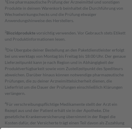
1
Eine pharmazeutische Prüfung der Arzneimittel und sonstigen
Produkte in deinem Warenkorb beinhaltet die Durchführung von
Wechselwirkungschecks und die Prüfung etwaiger
Anwendungshinweise des Herstellers.
2
Biozidprodukte
vorsichtig verwenden. Vor Gebrauch stets Etikett
und Produktinformationen lesen.
3
Die Übergabe deiner Bestellung an den Paketdienstleister erfolgt
bei uns werktags von Montag bis Freitag bis 18:00 Uhr. Der genaue
Lieferzeitpunkt kann je nach Region und in Abhängigkeit der
Produktverfügbarkeit sowie vom Zustellzeitpunkt des Spediteurs
abweichen. Darüber hinaus können notwendige pharmazeutische
Prüfungen, die zu deiner Arzneimittelsicherheit dienen, die
Lieferfrist um die Dauer der Prüfungen einschließlich Klärungen
verlängern.
4
Für verschreibungspflichtige Medikamente stellt der Arzt ein
Rezept aus und der Patient erhält sie in der Apotheke. Die
gesetzliche Krankenversicherung übernimmt in der Regel die
Kosten dafür, der Versicherte trägt einen Teil davon als Zuzahlung
mit.