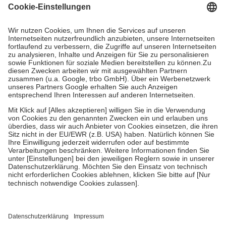
Grundsätzlich leisten Mitglieder Zuzahlungen in Höhe von zehn
Prozent des Abgabepreises,
mindestens
jedoch
fünf Euro
und
höchstens zehn Euro.
Es sind jedoch nie mehr als die tatsächlichen
Kosten der Leistung zu entrichten.
Diese Regeln gelten grundsätzlich auch für Online-Apotheken.
Bei Heilmitteln und häuslicher Krankenpflege beträgt die
Zuzahlung zehn Prozent der Kosten sowie zehn Euro je
Verordnung.
Um das Engagement der Versicherten für ihre eigene Gesundheit zu
stärken und die besondere Stellung der Familie zu unterstützen,
fallen
keine Zuzahlungen
an bei:
• Kindern und Jugendlichen bis zum vollendeten 18. Lebensjahr
mit Ausnahme der Fahrkosten
• Untersuchungen zur Vorsorge und Früherkennung, die von der
GKV getragen werden
• empfohlenen Schutzimpfungen
• Harn- und Blutteststreifen
Wir nutzen Trusted Shops als unabhängigen Dienstleister für die
Einholung von Bewertungen. Trusted Shops hat Maßnahmen
getroffen, um sicherzustellen, dass es sich um echte Bewertungen
handelt. Mehr Informationen findest du hier: