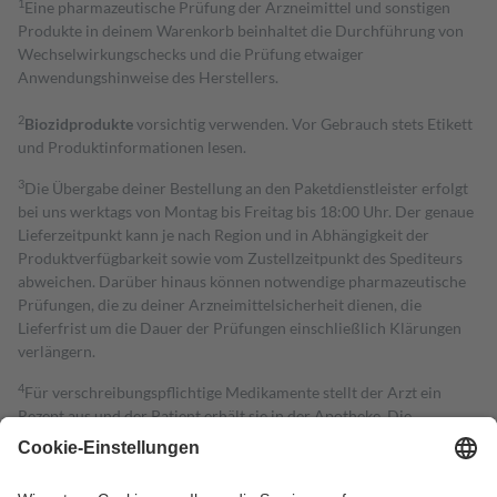
1
Eine pharmazeutische Prüfung der Arzneimittel und sonstigen
Produkte in deinem Warenkorb beinhaltet die Durchführung von
Wechselwirkungschecks und die Prüfung etwaiger
Anwendungshinweise des Herstellers.
2
Biozidprodukte
vorsichtig verwenden. Vor Gebrauch stets Etikett
und Produktinformationen lesen.
3
Die Übergabe deiner Bestellung an den Paketdienstleister erfolgt
bei uns werktags von Montag bis Freitag bis 18:00 Uhr. Der genaue
Lieferzeitpunkt kann je nach Region und in Abhängigkeit der
Produktverfügbarkeit sowie vom Zustellzeitpunkt des Spediteurs
abweichen. Darüber hinaus können notwendige pharmazeutische
Prüfungen, die zu deiner Arzneimittelsicherheit dienen, die
Lieferfrist um die Dauer der Prüfungen einschließlich Klärungen
verlängern.
4
Für verschreibungspflichtige Medikamente stellt der Arzt ein
Rezept aus und der Patient erhält sie in der Apotheke. Die
gesetzliche Krankenversicherung übernimmt in der Regel die
Kosten dafür, der Versicherte trägt einen Teil davon als Zuzahlung
mit.