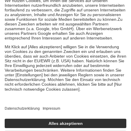
Grundsätzlich leisten Mitglieder Zuzahlungen in Höhe von zehn
Prozent des Abgabepreises,
mindestens
jedoch
fünf Euro
und
höchstens zehn Euro.
Es sind jedoch nie mehr als die tatsächlichen
Kosten der Leistung zu entrichten.
Diese Regeln gelten grundsätzlich auch für Online-Apotheken.
Bei Heilmitteln und häuslicher Krankenpflege beträgt die
Zuzahlung zehn Prozent der Kosten sowie zehn Euro je
Verordnung.
Um das Engagement der Versicherten für ihre eigene Gesundheit zu
stärken und die besondere Stellung der Familie zu unterstützen,
fallen
keine Zuzahlungen
an bei:
• Kindern und Jugendlichen bis zum vollendeten 18. Lebensjahr
mit Ausnahme der Fahrkosten
• Untersuchungen zur Vorsorge und Früherkennung, die von der
GKV getragen werden
• empfohlenen Schutzimpfungen
• Harn- und Blutteststreifen
Wir nutzen Trusted Shops als unabhängigen Dienstleister für die
Einholung von Bewertungen. Trusted Shops hat Maßnahmen
getroffen, um sicherzustellen, dass es sich um echte Bewertungen
handelt. Mehr Informationen findest du hier: