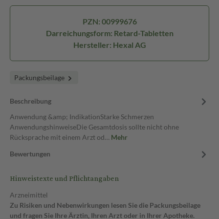
PZN: 00999676
Darreichungsform: Retard-Tabletten
Hersteller: Hexal AG
Packungsbeilage
Beschreibung
Anwendung &amp; IndikationStarke Schmerzen
AnwendungshinweiseDie Gesamtdosis sollte nicht ohne
Rücksprache mit einem Arzt od…
Mehr
Bewertungen
Hinweistexte und Pflichtangaben
Arzneimittel
Zu Risiken und Nebenwirkungen lesen Sie die Packungsbeilage
und fragen Sie Ihre Ärztin, Ihren Arzt oder in Ihrer Apotheke.