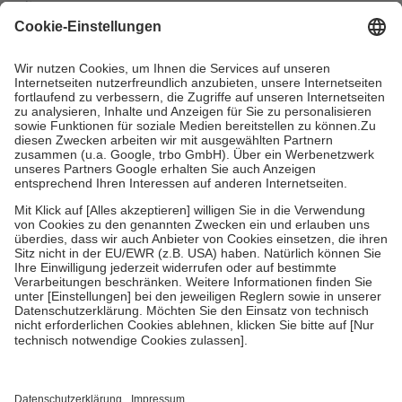
mit.
Grundsätzlich leisten Mitglieder Zuzahlungen in Höhe von zehn
Prozent des Abgabepreises,
mindestens
jedoch
fünf Euro
und
höchstens zehn Euro.
Es sind jedoch nie mehr als die tatsächlichen
Kosten der Leistung zu entrichten.
Diese Regeln gelten grundsätzlich auch für Online-Apotheken.
Bei Heilmitteln und häuslicher Krankenpflege beträgt die
Zuzahlung zehn Prozent der Kosten sowie zehn Euro je
Verordnung.
Um das Engagement der Versicherten für ihre eigene Gesundheit zu
stärken und die besondere Stellung der Familie zu unterstützen,
fallen
keine Zuzahlungen
an bei:
• Kindern und Jugendlichen bis zum vollendeten 18. Lebensjahr
mit Ausnahme der Fahrkosten
• Untersuchungen zur Vorsorge und Früherkennung, die von der
GKV getragen werden
• empfohlenen Schutzimpfungen
• Harn- und Blutteststreifen
Wir nutzen Trusted Shops als unabhängigen Dienstleister für die
Einholung von Bewertungen. Trusted Shops hat Maßnahmen
getroffen, um sicherzustellen, dass es sich um echte Bewertungen