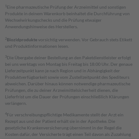
1
Eine pharmazeutische Prüfung der Arzneimittel und sonstigen
Produkte in deinem Warenkorb beinhaltet die Durchführung von
Wechselwirkungschecks und die Prüfung etwaiger
Anwendungshinweise des Herstellers.
2
Biozidprodukte
vorsichtig verwenden. Vor Gebrauch stets Etikett
und Produktinformationen lesen.
3
Die Übergabe deiner Bestellung an den Paketdienstleister erfolgt
bei uns werktags von Montag bis Freitag bis 18:00 Uhr. Der genaue
Lieferzeitpunkt kann je nach Region und in Abhängigkeit der
Produktverfügbarkeit sowie vom Zustellzeitpunkt des Spediteurs
abweichen. Darüber hinaus können notwendige pharmazeutische
Prüfungen, die zu deiner Arzneimittelsicherheit dienen, die
Lieferfrist um die Dauer der Prüfungen einschließlich Klärungen
verlängern.
4
Für verschreibungspflichtige Medikamente stellt der Arzt ein
Rezept aus und der Patient erhält sie in der Apotheke. Die
gesetzliche Krankenversicherung übernimmt in der Regel die
Kosten dafür, der Versicherte trägt einen Teil davon als Zuzahlung