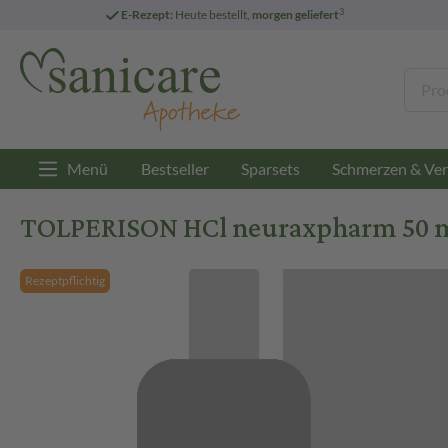
3
E-Rezept:
Heute bestellt,
morgen geliefert
Menü
Bestseller
Sparsets
Schmerzen & Ver
TOLPERISON HCl neuraxpharm 50 mg
Rezeptpflichtig