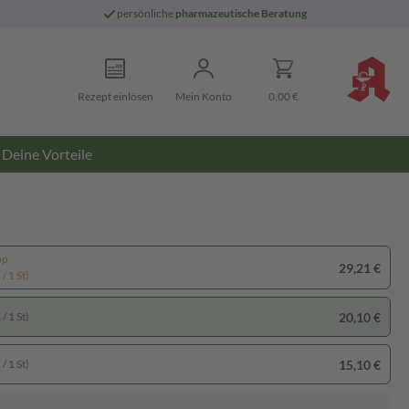
persönliche
pharmazeutische Beratung
Rezept einlösen
Mein Konto
0,00 €
Deine Vorteile
pp
29,21 €
/ 1 St)
20,10 €
/ 1 St)
15,10 €
/ 1 St)