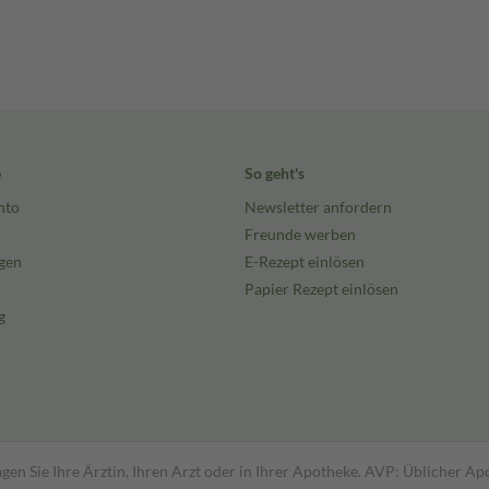
e
So geht's
nto
Newsletter anfordern
Freunde werben
gen
E-Rezept einlösen
Papier Rezept einlösen
g
gen Sie Ihre Ärztin, Ihren Arzt oder in Ihrer Apotheke. AVP: Üblicher A