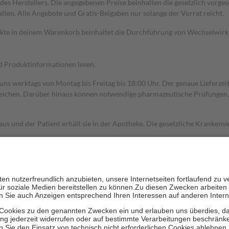
s Herstellers. Die angegebenen Preise beinhalten die gesetzlich vorgesc
alten. Alle Angebote und Gratis-Beigaben nur solange der Vorrat reicht.
dukte in deinem Warenkorb beinhaltet die Durchführung von Wechselwir
nd Produktinformationen lesen.
 uns werktags von Montag bis Freitag bis 18:00 Uhr. Der genaue Lieferze
ichen. Darüber hinaus können notwendige pharmazeutische Prüfungen, die
aus und der Patient erhält sie in der Apotheke. Die gesetzliche Krankenv
ent des Abgabepreises,
mindestens
jedoch
fünf Euro
und
höchstens zehn 
zehn Prozent der Kosten sowie zehn Euro je Verordnung.
rken und die besondere Stellung der Familie zu unterstützen, fallen
kein
 Ausnahme der Fahrkosten
 getragen werden