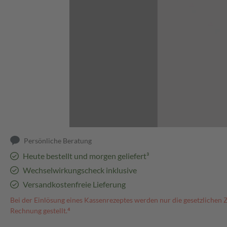
Abbildung kann abweichen
Persönliche Beratung
Heute bestellt und morgen geliefert³
Wechselwirkungscheck inklusive
Versandkostenfreie Lieferung
Bei der Einlösung eines Kassenrezeptes werden nur die gesetzlichen 
Rechnung gestellt.⁴