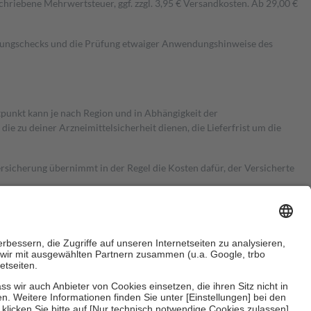
hriebene Mehrwertsteuer, ggf. zzgl. 3,95 € Versandkosten. Ab 29,00 €
kungschecks und die Prüfung etwaiger Anwendungshinweise des
itpunkt kann je nach Region und in Abhängigkeit der
 zu deiner Arzneimittelsicherheit dienen, die Lieferfrist um die
ersicherung übernimmt in der Regel die Kosten dafür, der Versicherte
Euro.
Es sind jedoch nie mehr als die tatsächlichen Kosten der Leistung
e Zuzahlungen
an bei: