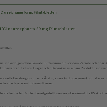
Darreichungsform: Filmtabletten
HCl neuraxpharm 50 mg Filmtabletten
ustellen.
 und erfolgen ohne Gewähr. Bitte nimm dir vor dem Verzehr oder der An
fzubewahren. Falls du Fragen oder Bedenken zu einem Produkt hast, wende
essionelle Beratung durch eine Ärztin, einen Arzt oder eine Apothekerin
sches Fachpersonal zu konsultieren.
n Herstellern oder Dritten bereitgestellt werden, übernimmt die BS-Apot
en Sie Ihre Ärztin, Ihren Arzt oder in Ihrer Apotheke.