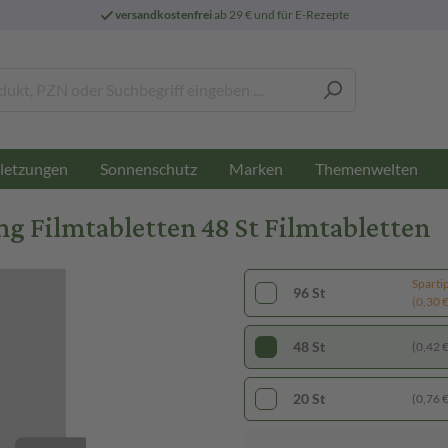
versandkostenfrei
ab 29 € und für E-Rezepte
letzungen
Sonnenschutz
Marken
Themenwelten
 Filmtabletten 48 St Filmtabletten
Sparti
96 St
(0,30 € 
48 St
(0,42 € 
20 St
(0,76 € 