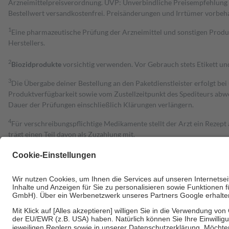
Arzneimittelpreisverordnung. UVP: Unverbindliche Preisempfehlung de
Bestell­wert versand­kosten­frei. Preisänderungen und Irrtümer vorbeh
1
Eine pharmazeutische Prüfung der Arzneimittel und sonstigen Pro
Herstellers.
2
Biozidprodukte
vorsichtig verwenden. Vor Gebrauch stets Etikett u
3
Die Übergabe deiner Bestellung an den Paketdienstleister erfolgt bei
Produktverfügbarkeit sowie vom Zustellzeitpunkt des Spediteurs abwe
Dauer der Prüfungen einschließlich Klärungen verlängern.
4
Für verschreibungspflichtige Medikamente stellt der Arzt ein Rezept 
trägt einen Teil davon als Zuzahlung mit.
Grundsätzlich leisten Mitglieder Zuzahlungen in Höhe von zehn Proz
zu entrichten.
Diese Regeln gelten grundsätzlich auch für Online-Apotheken.
Bei Heilmitteln und häuslicher Krankenpflege beträgt die Zuzahlung 
Um das Engagement der Versicherten für ihre eigene Gesundheit zu stä
• Kindern und Jugendlichen bis zum vollendeten 18. Lebensjahr mit
• Untersuchungen zur Vorsorge und Früherkennung, die von der GKV
• empfohlenen Schutzimpfungen