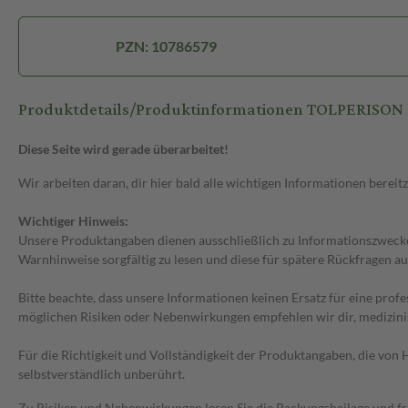
PZN: 10786579
Produktdetails/Produktinformationen TOLPERISON 
Diese Seite wird gerade überarbeitet!
Wir arbeiten daran, dir hier bald alle wichtigen Informationen bereitz
Wichtiger Hinweis:
Unsere Produktangaben dienen ausschließlich zu Informationszwecken
Warnhinweise sorgfältig zu lesen und diese für spätere Rückfragen au
Bitte beachte, dass unsere Informationen keinen Ersatz für eine prof
möglichen Risiken oder Nebenwirkungen empfehlen wir dir, medizini
Für die Richtigkeit und Vollständigkeit der Produktangaben, die vo
selbstverständlich unberührt.
Zu Risiken und Nebenwirkungen lesen Sie die Packungsbeilage und frag