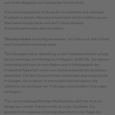
und Gratis-Beigaben nur solange der Vorrat reicht.
1
Eine pharmazeutische Prüfung der Arzneimittel und sonstigen
Produkte in deinem Warenkorb beinhaltet die Durchführung von
Wechselwirkungschecks und die Prüfung etwaiger
Anwendungshinweise des Herstellers.
2
Biozidprodukte
vorsichtig verwenden. Vor Gebrauch stets Etikett
und Produktinformationen lesen.
3
Die Übergabe deiner Bestellung an den Paketdienstleister erfolgt
bei uns werktags von Montag bis Freitag bis 18:00 Uhr. Der genaue
Lieferzeitpunkt kann je nach Region und in Abhängigkeit der
Produktverfügbarkeit sowie vom Zustellzeitpunkt des Spediteurs
abweichen. Darüber hinaus können notwendige pharmazeutische
Prüfungen, die zu deiner Arzneimittelsicherheit dienen, die
Lieferfrist um die Dauer der Prüfungen einschließlich Klärungen
verlängern.
4
Für verschreibungspflichtige Medikamente stellt der Arzt ein
Rezept aus und der Patient erhält sie in der Apotheke. Die
gesetzliche Krankenversicherung übernimmt in der Regel die