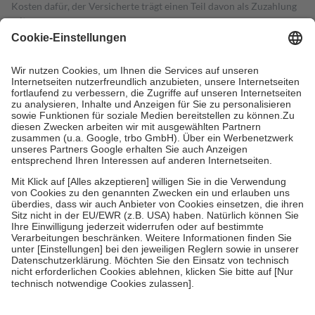
Kosten dafür, der Versicherte trägt einen Teil davon als Zuzahlung
mit.
Grundsätzlich leisten Mitglieder Zuzahlungen in Höhe von zehn
Prozent des Abgabepreises,
mindestens
jedoch
fünf Euro
und
höchstens zehn Euro.
Es sind jedoch nie mehr als die tatsächlichen
Kosten der Leistung zu entrichten.
Diese Regeln gelten grundsätzlich auch für Online-Apotheken.
Bei Heilmitteln und häuslicher Krankenpflege beträgt die
Zuzahlung zehn Prozent der Kosten sowie zehn Euro je
Verordnung.
Um das Engagement der Versicherten für ihre eigene Gesundheit zu
stärken und die besondere Stellung der Familie zu unterstützen,
fallen
keine Zuzahlungen
an bei:
• Kindern und Jugendlichen bis zum vollendeten 18. Lebensjahr
mit Ausnahme der Fahrkosten
• Untersuchungen zur Vorsorge und Früherkennung, die von der
GKV getragen werden
• empfohlenen Schutzimpfungen
• Harn- und Blutteststreifen
Wir nutzen Trusted Shops als unabhängigen Dienstleister für die
Einholung von Bewertungen. Trusted Shops hat Maßnahmen