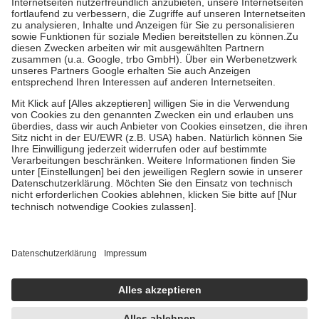
Prozent des Abgabepreises,
mindestens
jedoch
fünf Euro
und
höchstens zehn Euro.
Es sind jedoch nie mehr als die tatsächlichen
Kosten der Leistung zu entrichten.
Diese Regeln gelten grundsätzlich auch für Online-Apotheken.
Bei Heilmitteln und häuslicher Krankenpflege beträgt die
Zuzahlung zehn Prozent der Kosten sowie zehn Euro je
Verordnung.
Um das Engagement der Versicherten für ihre eigene Gesundheit zu
stärken und die besondere Stellung der Familie zu unterstützen,
fallen
keine Zuzahlungen
an bei:
• Kindern und Jugendlichen bis zum vollendeten 18. Lebensjahr
mit Ausnahme der Fahrkosten
• Untersuchungen zur Vorsorge und Früherkennung, die von der
GKV getragen werden
• empfohlenen Schutzimpfungen
• Harn- und Blutteststreifen
Wir nutzen Trusted Shops als unabhängigen Dienstleister für die
Einholung von Bewertungen. Trusted Shops hat Maßnahmen
getroffen, um sicherzustellen, dass es sich um echte Bewertungen
handelt. Mehr Informationen findest du hier:
https://help.etrusted.com/hc/de/articles/4419944605341