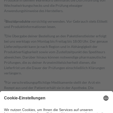
Produkte in deinem Warenkorb beinhaltet die Durchführung von
Wechselwirkungschecks und die Prüfung etwaiger
Anwendungshinweise des Herstellers.
2
Biozidprodukte
vorsichtig verwenden. Vor Gebrauch stets Etikett
und Produktinformationen lesen.
3
Die Übergabe deiner Bestellung an den Paketdienstleister erfolgt
bei uns werktags von Montag bis Freitag bis 18:00 Uhr. Der genaue
Lieferzeitpunkt kann je nach Region und in Abhängigkeit der
Produktverfügbarkeit sowie vom Zustellzeitpunkt des Spediteurs
abweichen. Darüber hinaus können notwendige pharmazeutische
Prüfungen, die zu deiner Arzneimittelsicherheit dienen, die
Lieferfrist um die Dauer der Prüfungen einschließlich Klärungen
verlängern.
4
Für verschreibungspflichtige Medikamente stellt der Arzt ein
Rezept aus und der Patient erhält sie in der Apotheke. Die
gesetzliche Krankenversicherung übernimmt in der Regel die
Kosten dafür, der Versicherte trägt einen Teil davon als Zuzahlung
mit.
Grundsätzlich leisten Mitglieder Zuzahlungen in Höhe von zehn